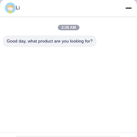
Li
KWALITEITSCONTROLE
2:36 AM
CONTACTEER
Good day, what product are you looking for?
ONS
NIEUWS
ALLE
GEVALLEN
SITEMAP
H31 thermische zekerheid KSD301 automatisch terugzetten
thermische zekerheid KI31 thermische schakelaar KSD301
PRIVACY
KSD301 bimetaalthermostaat
2025-09-24