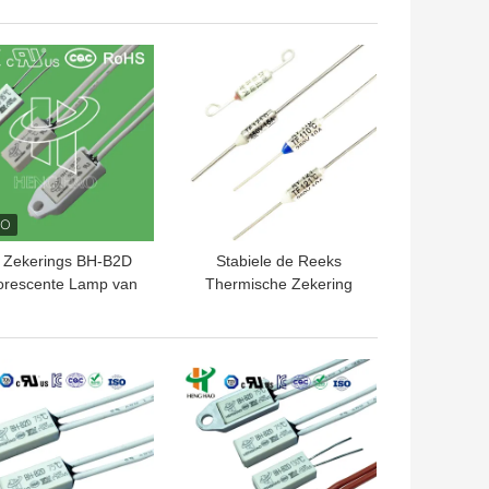
gkap/Ventilatorverwarmers
Schakelaar, amt-a over
Hitte Thermische
TE PRIJS
BESTE PRIJS
Beschermer
 Zekerings BH-B2D
Stabiele de Reeks
orescente Lamp van
Thermische Zekering
de plastic Geval
250V 10A 16A van
stabiliseert de
Prestatiesry voor
rmische Beschermer
Elektrisch Fornuis
TE PRIJS
BESTE PRIJS
Gebruik