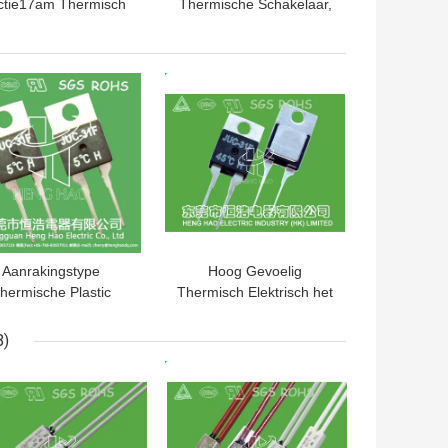
ctie17am Thermisch
Thermische Schakelaar,
schermer Bovenmatig
Model Thermische de
Huidig
Beschermerzekering van
houdapparatengebruik
17AMH
TE PRIJS
BESTE PRIJS
Aanrakingstype
Hoog Gevoelig
akelaar
hermische Plastic
Thermisch Elektrisch het
Onverwachte de
Materiaalgebruik van de
peratuursensor van
Beschermingsschakelaar
8)
cheidingsschakelaar
juc-31F
TE PRIJS
BESTE PRIJS