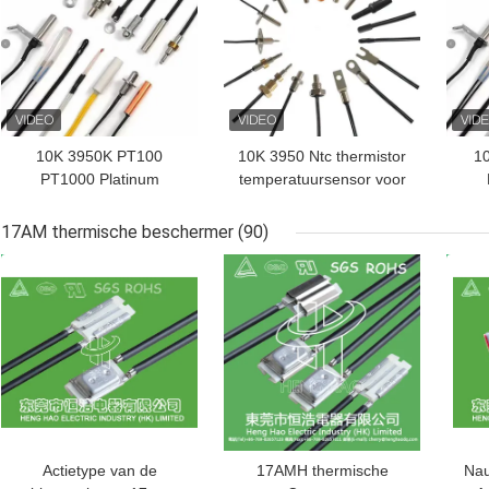
10K 3950K PT100
10K 3950 Ntc thermistor
1
PT1000 Platinum
temperatuursensor voor
Resistor Temperatuur
normaal gesloten of
T
Probe
open contacttype
17AM thermische beschermer
(90)
BESTE PRIJS
BESTE PRIJS
BES
Actietype van de
17AMH thermische
Nau