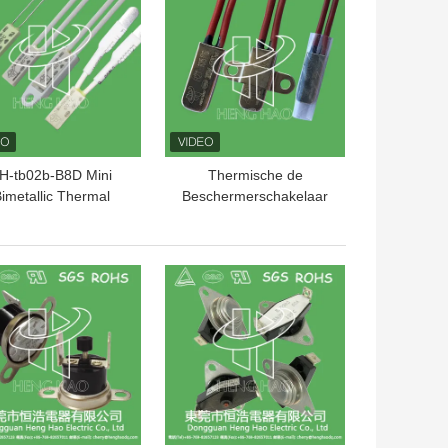
H-tb02b-B8D Mini
Thermische de
imetallic Thermal
Beschermerschakelaar
tection Switch 250V
BW-A1D van 250V 16A
2A
20A met Metaalgeval
TE PRIJS
BESTE PRIJS