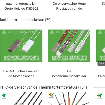
auto het terugstellen
De onverwachte Hoge
K
Grote Huidige KSD302
Prestaties van de
Thermostaat, Hand het
Actieksd302
Bi
Terugstellentemperatuur
Thermostaat voor
ksd thermische schakelaar
(29)
Afgesneden Schakelaar
Elektrische
BESTE PRIJS
BESTE PRIJS
BES
Lassenmachine
BW-ABJ Schakelaar van
De
de Motor sloot de
Beschermerschakelaar
Over
Thermische
van de Bimetaal
Overbelasting
Thermische
NTC-de Sensor van de Thermistortemperatuur
(161)
normaal/Open
Overbelasting voor
BESTE PRIJS
BESTE PRIJS
BES
Beschikbaar Type
Straalkachel
Gr