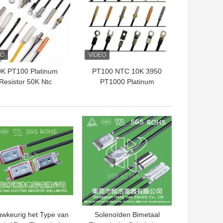
0K PT100 Platinum
PT100 NTC 10K 3950
Resistor 50K Ntc
PT1000 Platinum
hermistor Sensor
Resistor Temperatuur
sensor
TE PRIJS
BESTE PRIJS
wkeurig het Type van
Solenoïden Bimetaal