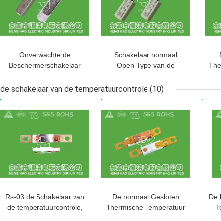
Onverwachte de
Schakelaar normaal
Beschermerschakelaar
Open Type van de
The
van de Type Thermische
plastic Geval Thermisch
v
Overbelasting, Th-A1D
Bescherming voor
Re
de schakelaar van de temperatuurcontrole
(10)
Thermische
Verlichtingsinrichtingen
BESTE PRIJS
BESTE PRIJS
BES
Motorbeschermer
Over
Rs-03 de Schakelaar van
De normaal Gesloten
De 
de temperatuurcontrole,
Thermische Temperatuur
T
normaal Gesloten Auto
van de