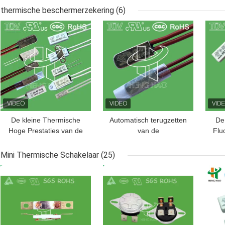
het Terugstellen
Scheidingsschakelaar
Droo
thermische beschermerzekering
(6)
Thermische Beschermer
die van Schakelaar wordt
BESTE PRIJS
BESTE PRIJS
BES
geactiveerd
De kleine Thermische
Automatisch terugzetten
De
Hoge Prestaties van de
van de
Flu
Beschermerzekering
warmtebeschermer, fusie
voor Motor de In drie
metalen behuizing,
Mini Thermische Schakelaar
(25)
stadia van 2.2KW
warmtebescherming
The
BESTE PRIJS
BESTE PRIJS
BES