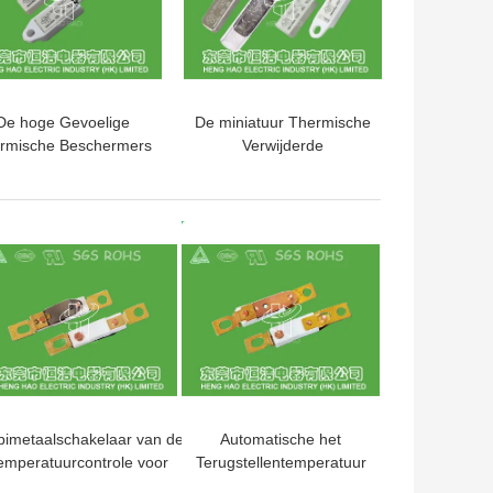
De hoge Gevoelige
De miniatuur Thermische
rmische Beschermers
Verwijderde
an de de Schakelaar
Schakelaar/de
settable Thermische
Schakelaargoedkeuring
Zekering van de
van RoHS van de
TE PRIJS
BESTE PRIJS
belastingsbeschermer
Temperatuurbescherming
bimetaalschakelaar van de
Automatische het
emperatuurcontrole voor
Terugstellentemperatuur
Elektrische
Geactiveerde