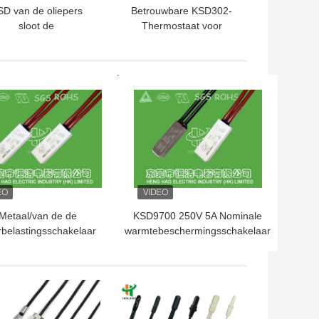
SD van de oliepers
Betrouwbare KSD302-
sloot de
Thermostaat voor
metaalthermostaat
Temperatuur & het
normaal/Open
Oververhitten
Beschikbaar Type
Bescherming
TE PRIJS
BESTE PRIJS
Metaal/van de de
KSD9700 250V 5A Nominale
belastingsschakelaar
warmtebeschermingsschakelaar
van de Plastic
BW-serie 40 -155°C
Gevalmotor de
Thermische Kleine
TE PRIJS
BESTE PRIJS
ootte Goedgekeurde
RoHS