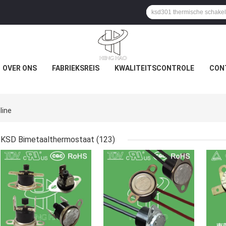
OVER ONS
FABRIEKSREIS
KWALITEITSCONTROLE
CON
line
KSD Bimetaalthermostaat
(123)
BESTE PRIJS
BESTE PRIJS
BES