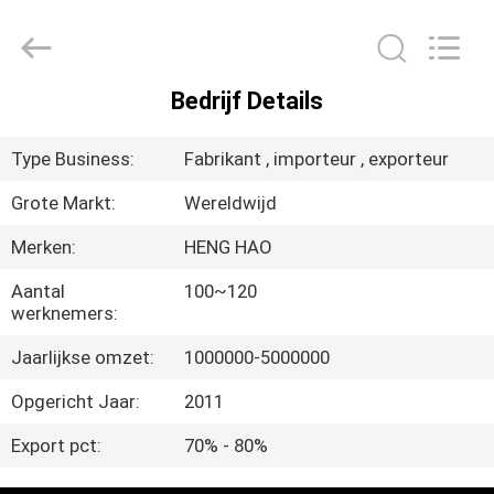
Heng
Hao
Electric
Co.,
Ltd.
All
Rights
Bedrijf Details
Reserved.
THUIS
Type Business:
Fabrikant , importeur , exporteur
PRODUCTEN
Grote Markt:
Wereldwijd
Merken:
HENG HAO
VR-
SHOW
Aantal
100~120
werknemers:
Jaarlijkse omzet:
1000000-5000000
OVER
ONS
Opgericht Jaar:
2011
Export pct:
70% - 80%
FABRIEKSREIS