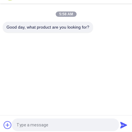
5:58 AM
Good day, what product are you looking for?
populaire categorieën
Alle
KSD 
KSD301 
Bimetaalthermostaat
Bimetaalthermostaat
Thermische 
KSD302 
Beschermingsschakelaar
Thermostaat
Ksd Thermische 
NTC-De Sensor Van De 
Schakelaar
Thermistortemperatuur
17AM Thermische 
Thermische 
Beschermer
Scheidingsschakelaar
Vraag een offerte aan