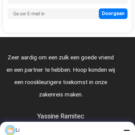
oede vriend
p konden wij
well-made, gemakkelijk te in
t in onze
Sabel Ali
Li