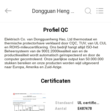
Heng
Hao
Electric
Dongguan Heng Hao Electric Co., Ltd Kwaliteitscontrole
Co.,
Ltd.
All
Rights
Reserved.
THUIS
Profiel QC
Elektrisch Co. van Dongguanheng Hao, Ltd thermostaat en
PRODUCTEN
thermische protectorhave verklaard door CQC, TUV, van UL CUL
en ROHS-milieucertificering. Ons bedrijf hangt altijd ISO-het
Beheersysteem van de 9001:2000kwaliteit aan en de
productkwaliteit wordt automatisch geïnspecteerd en door de
VR-
computer gecontroleerd. Onze jaarlijkse output kan 50.000.000
stukken bereiken en onze producten worden wijd uitgevoerd
SHOW
naar Europa, Amerika en Zuid-Azige.
Certificaten
OVER
ONS
Standaard
UL certificate
FABRIEKSREIS
Aantal
E487478