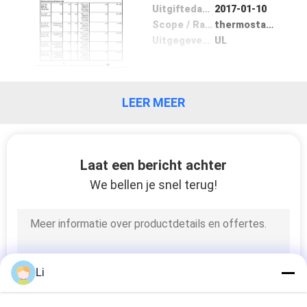
Uitgiftedatum
2017-01-10
Scope / Range
thermostat thermal protector
KWALITEITSCONTROLE
Uitgegeven door
UL
CONTACTEER
ONS
LEER MEER
NIEUWS
Laat een bericht achter
ALLE
We bellen je snel terug!
GEVALLEN
SITEMAP
Li
PRIVACY