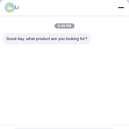
Li
KWALITEITSCONTROLE
6:49 PM
CONTACTEER
Good day, what product are you looking for?
ONS
NIEUWS
ALLE
GEVALLEN
SITEMAP
KSD301 Thermostaat Bimetalen Thermostaat met 100.000
Cycli 250V 16A en 0-250℃ Temperatuurbereik
PRIVACY
KSD301 bimetaalthermostaat
2025-09-25