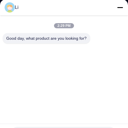
Li
KWALITEITSCONTROLE
2:29 PM
CONTACTEER
Good day, what product are you looking for?
ONS
NIEUWS
ALLE
GEVALLEN
SITEMAP
KSD9700 Thermische lont 9700K Thermostaat BW9700 Auto
Reset Thermische lont BW-ABS Bimetalen Thermostaat
PRIVACY
De thermische schakelaar van de overbelastingsbeschermer