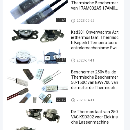
Thermische Beschermer
van 17AM032A5 17AM03
3A5
17AM thermische beschermer
00:45
2023-05-29
Ksd301 Onverwachte Act
iethermostaat, Thermisc
h Beperkt Temperatuurc
ontrolemechanisme Swit
ch
KSD301 bimetaalthermostaat
00:16
2023-04-11
Beschermer 250v 5a, de
Thermische Beschermer
50-150C van BW9700 van
de motor de Thermische
Overbelasting
KSD301 bimetaalthermostaat
00:30
2023-04-11
De Thermostaat van 250
VAC KSD302 voor Elektris
che Lassenmachine