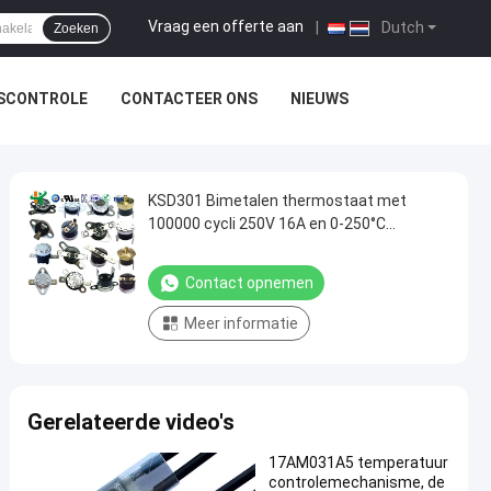
Vraag een offerte aan
|
Dutch
Zoeken
TSCONTROLE
CONTACTEER ONS
NIEUWS
KSD301 Bimetalen thermostaat met
100000 cycli 250V 16A en 0-250°C
Temperatuurbereik
Contact opnemen
Meer informatie
Gerelateerde video's
17AM031A5 temperatuur
controlemechanisme, de