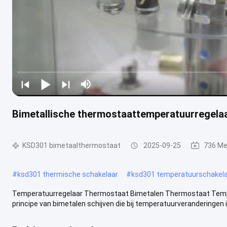
Bimetallische thermostaattemperatuurregelaa
KSD301 bimetaalthermostaat
2025-09-25
736 Me
#
ksd301 thermische schakelaar
#
ksd301 temperatuurschakel
Temperatuurregelaar Thermostaat Bimetalen Thermostaat Temp
principe van bimetalen schijven die bij temperatuurveranderingen in