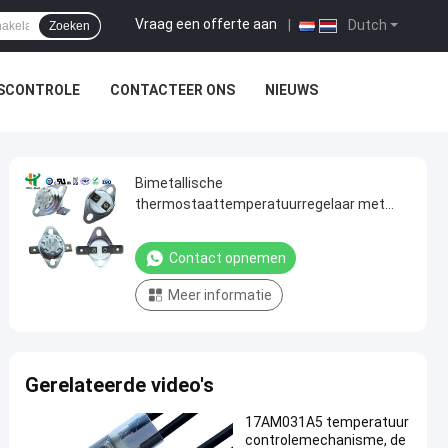
Vraag een offerte aan
|
Dutch
Zoeken
TSCONTROLE
CONTACTEER ONS
NIEUWS
Bimetallische
thermostaattemperatuurregelaar met
100000 cycli 250V 16A en 0-250°C
Contact opnemen
Meer informatie
Gerelateerde video's
17AM031A5 temperatuur
controlemechanisme, de