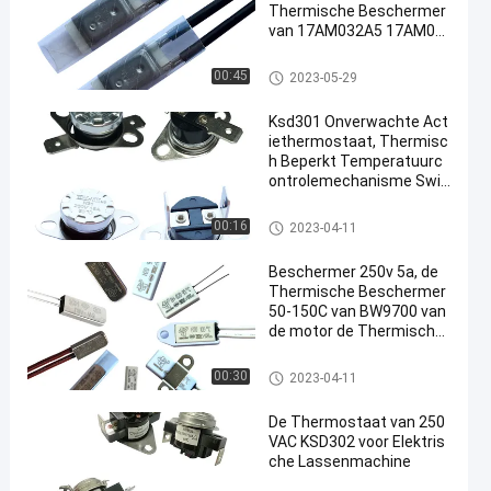
Thermische Beschermer
van 17AM032A5 17AM03
3A5
17AM thermische beschermer
00:45
2023-05-29
Ksd301 Onverwachte Act
iethermostaat, Thermisc
h Beperkt Temperatuurc
ontrolemechanisme Swit
ch
KSD301 bimetaalthermostaat
00:16
2023-04-11
Beschermer 250v 5a, de
Thermische Beschermer
50-150C van BW9700 van
de motor de Thermische
Overbelasting
KSD301 bimetaalthermostaat
00:30
2023-04-11
De Thermostaat van 250
VAC KSD302 voor Elektris
che Lassenmachine