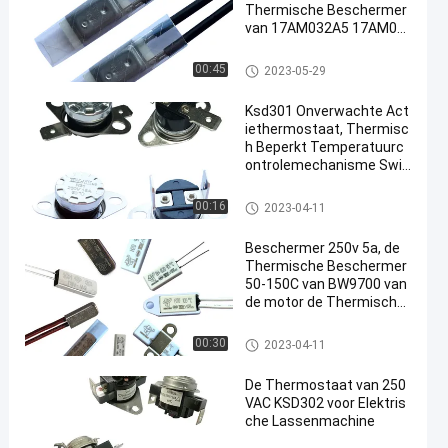
Thermische Beschermer
van 17AM032A5 17AM03
3A5
17AM thermische beschermer
00:45
2023-05-29
Ksd301 Onverwachte Act
iethermostaat, Thermisc
h Beperkt Temperatuurc
ontrolemechanisme Swit
ch
KSD301 bimetaalthermostaat
00:16
2023-04-11
Beschermer 250v 5a, de
Thermische Beschermer
50-150C van BW9700 van
de motor de Thermische
Overbelasting
KSD301 bimetaalthermostaat
00:30
2023-04-11
De Thermostaat van 250
VAC KSD302 voor Elektris
che Lassenmachine