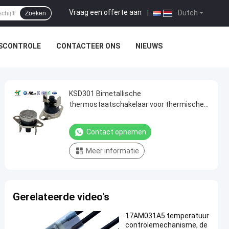
Vraag een offerte aan
|
Dutch
Zoeken
TSCONTROLE
CONTACTEER ONS
NIEUWS
KSD301 Bimetallische
thermostaatschakelaar voor thermische
afsluiting met 100000 cycli 250V 16A en
temperatuurbereik 0-250°C
Contact opnemen
Meer informatie
Gerelateerde video's
17AM031A5 temperatuur
controlemechanisme, de