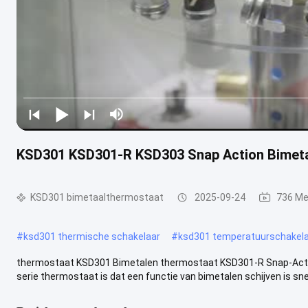
KSD301 KSD301-R KSD303 Snap Action Bimeta
KSD301 bimetaalthermostaat
2025-09-24
736 Me
#
ksd301 thermische schakelaar
#
ksd301 temperatuurschakel
thermostaat KSD301 Bimetalen thermostaat KSD301-R Snap-Actio
serie thermostaat is dat een functie van bimetalen schijven is snel