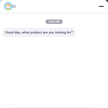
Li
KWALITEITSCONTROLE
3:50 AM
CONTACTEER
Good day, what product are you looking for?
ONS
NIEUWS
ALLE
GEVALLEN
SITEMAP
Normaal Gesloten/Open KSD Bimetaalthermostaat, de
Onverwachte Schakelaar van de Actie Thermische Schijf
PRIVACY
KSD Bimetaalthermostaat
2021-12-15