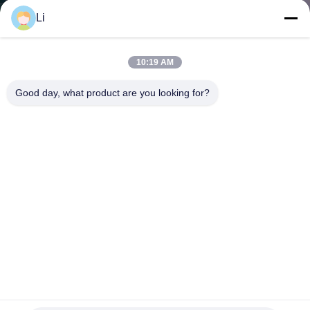
Li
KWALITEITSCONTROLE
10:19 AM
CONTACTEER
Good day, what product are you looking for?
ONS
NIEUWS
ALLE
GEVALLEN
SITEMAP
Schakelaar van de hoge Prestaties de Thermische
Bescherming voor Hitte Elektrische Toestellen
PRIVACY
Thermische Beschermingsschakelaar
2021-12-15