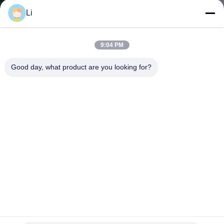
Li
KWALITEITSCONTROLE
9:04 PM
CONTACTEER
Good day, what product are you looking for?
ONS
NIEUWS
ALLE
GEVALLEN
SITEMAP
Geleidend Metaal die Thermische Beschermingsschakelaar
voor Ballast/Document Ontvezelmachine insluiten
PRIVACY
Thermische Beschermingsschakelaar
2021-12-15