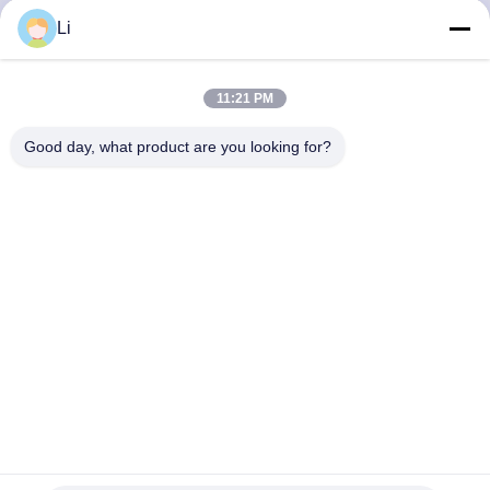
Li
KWALITEITSCONTROLE
11:21 PM
CONTACTEER
Good day, what product are you looking for?
ONS
NIEUWS
ALLE
GEVALLEN
SITEMAP
KSD302 thermische Afgesneden Schakelaar, Auto het
Terugstellen Thermische Zekering van KSD303
PRIVACY
KSD301 bimetaalthermostaat
2023-05-29