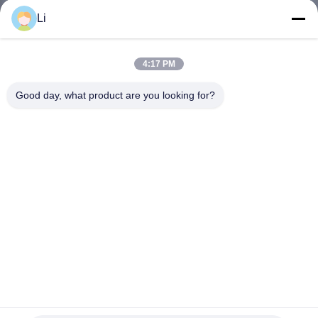
Li
KWALITEITSCONTROLE
4:17 PM
CONTACTEER
Good day, what product are you looking for?
ONS
NIEUWS
ALLE
GEVALLEN
SITEMAP
De Thermostaattemperatuur Gecontroleerde Schakelaar
KSD301 van KSD303 KSD301 KSD302
PRIVACY