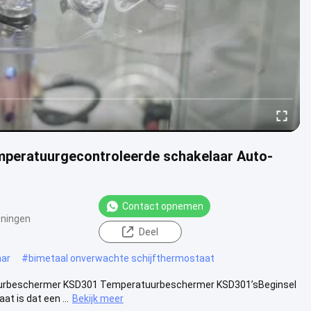
peratuurgecontroleerde schakelaar Auto-
Contact opnemen
ningen
Deel
aar
#
bimetaal onverwachte schijfthermostaat
rbeschermer KSD301 Temperatuurbeschermer KSD301’sBeginsel
t is dat een ...
Bekijk meer