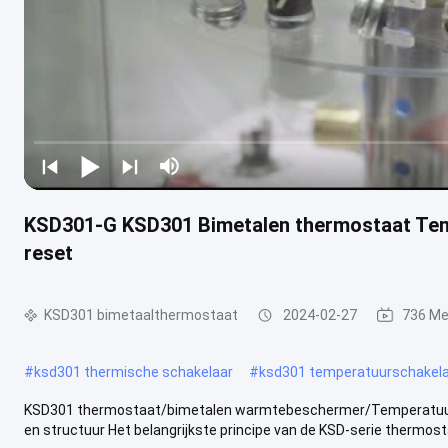
KSD301-G KSD301 Bimetalen thermostaat Tem
reset
KSD301 bimetaalthermostaat
2024-02-27
736 Me
#
ksd301 thermische schakelaar
#
ksd301 temperatuurschakel
KSD301 thermostaat/bimetalen warmtebeschermer/Temperatuu
en structuur Het belangrijkste principe van de KSD-serie thermostaa