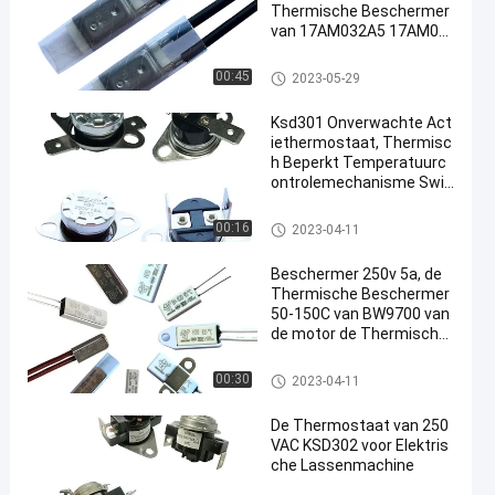
Thermische Beschermer
van 17AM032A5 17AM03
3A5
17AM thermische beschermer
00:45
2023-05-29
Ksd301 Onverwachte Act
iethermostaat, Thermisc
h Beperkt Temperatuurc
ontrolemechanisme Swit
ch
KSD301 bimetaalthermostaat
00:16
2023-04-11
Beschermer 250v 5a, de
Thermische Beschermer
50-150C van BW9700 van
de motor de Thermische
Overbelasting
KSD301 bimetaalthermostaat
00:30
2023-04-11
De Thermostaat van 250
VAC KSD302 voor Elektris
che Lassenmachine