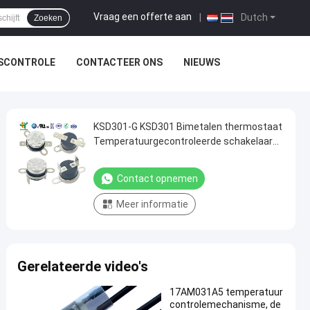
Vraag een offerte aan
|
Dutch
Zoeken
TSCONTROLE
CONTACTEER ONS
NIEUWS
KSD301-G KSD301 Bimetalen thermostaat
Temperatuurgecontroleerde schakelaar
Auto-reset
Contact opnemen
Meer informatie
Gerelateerde video's
17AM031A5 temperatuur
controlemechanisme, de