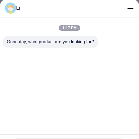
Li
KWALITEITSCONTROLE
1:17 PM
CONTACTEER
Good day, what product are you looking for?
ONS
NIEUWS
ALLE
GEVALLEN
SITEMAP
bimetallische thermostaat KSD301 KSD301-V
Temperatuurregelaar KSD301-R
PRIVACY