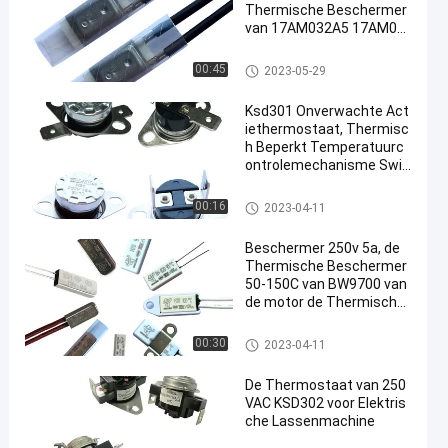
Thermische Beschermer
van 17AM032A5 17AM03
3A5
17AM thermische beschermer
00:45
2023-05-29
Ksd301 Onverwachte Act
iethermostaat, Thermisc
h Beperkt Temperatuurc
ontrolemechanisme Swit
ch
KSD301 bimetaalthermostaat
00:16
2023-04-11
Beschermer 250v 5a, de
Thermische Beschermer
50-150C van BW9700 van
de motor de Thermische
Overbelasting
KSD301 bimetaalthermostaat
00:30
2023-04-11
De Thermostaat van 250
VAC KSD302 voor Elektris
che Lassenmachine