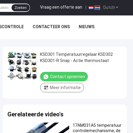
Vraag een offerte aan
|
Dutch
Zoeken
TSCONTROLE
CONTACTEER ONS
NIEUWS
KSD301 Temperatuurregelaar KSD302
KSD301-R Snap - Actie thermostaat
Contact opnemen
Meer informatie
Gerelateerde video's
17AM031A5 temperatuur
controlemechanisme, de