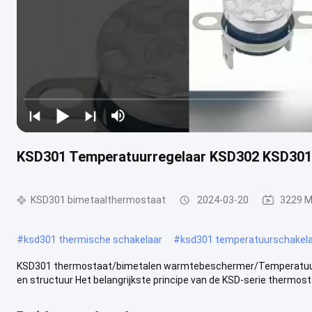
KSD301 Temperatuurregelaar KSD302 KSD301-
KSD301 bimetaalthermostaat
2024-03-20
3229 M
#
ksd301 thermische schakelaar
#
ksd301 temperatuurschakel
KSD301 thermostaat/bimetalen warmtebeschermer/Temperatuu
en structuur Het belangrijkste principe van de KSD-serie thermostaa