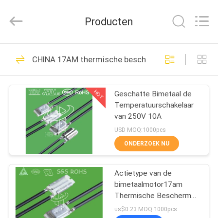
Heng
Hao
Electric
Producten
Co.,
Ltd.
All
Rights
Reserved.
THUIS
126
CHINA 17AM thermische beschermer
KSD
PRODUCTEN
Bimetaalthermostaat
HOT
Geschatte Bimetaal de
Temperatuurschakelaar
VR-
van 250V 10A
SHOW
USD MOQ:1000pcs
ONDERZOEK NU
274
OVER
KSD301
Actietype van de
ONS
bimetaalmotor17am
bimetaalthermostaat
Thermische Beschermer
FABRIEKSREIS
Nauwkeurige Verklaard
us$0.23 MOQ:1000pcs