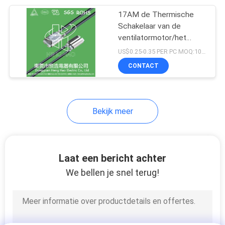
17AM de Thermische
68
Schakelaar van de
De thermische
ventilatormotor/het
Thermische Type van
US$0.25-0.35 PER PC MOQ:1000pcs
schakelaar van de
Beschermer Snelle Actie
CONTACT
overbelastingsbescherm
Bekijk meer
10
de schakelaar van
Laat een bericht achter
de
We bellen je snel terug!
temperatuurcontrole