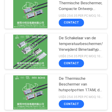
Thermische Beschermer,
Compacte Ontwerp
91
Thermische Verwijderde
US$0.25-0.35 PER PC MOQ:1000pcs
Schakelaar
17AM thermische
CONTACT
beschermer
De Schakelaar van de
temperatuurbeschermer/Ther
Verwijderd Bimetaaltype
voor Batterijenpak
US$0.25-0.35 PER PC MOQ:1000pcs
CONTACT
16
thermische
De Thermische
Beschermer van
scheidingsschakelaar
hutspotpotten 17AM, de
Elektrische Thermische
US$0.25-0.35 PER PC MOQ:1000pcs
Zekering van het
CONTACT
Rijstkooktoestel