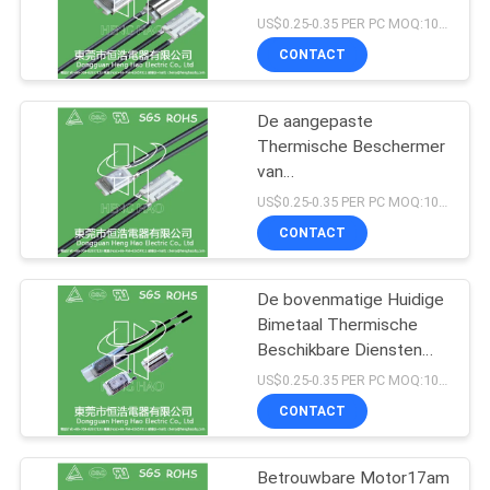
POLICY
Beschermerzekering van
US$0.25-0.35 PER PC MOQ:1000pcs
17AMH
CONTACT
29
ksd thermische
De aangepaste
Thermische Beschermer
schakelaar
van
17AM/Bimetaaltemperatuursch
US$0.25-0.35 PER PC MOQ:1000pcs
voor Ventilatormotor
CONTACT
De bovenmatige Huidige
162
Bimetaal Thermische
NTC-de Sensor van
Beschikbare Diensten
van de
US$0.25-0.35 PER PC MOQ:1000pcs
de
Beschermerdouane
CONTACT
Thermistortemperatuur
Betrouwbare Motor17am