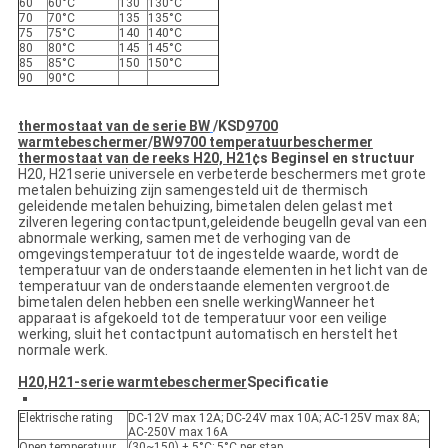
60
60°C
130
130°C
70
70°C
135
135°C
75
75°C
140
140°C
80
80°C
145
145°C
85
85°C
150
150°C
90
90°C
thermostaat van de serie BW
/
KSD
9700
warmtebeschermer
/
BW9700 temperatuurbeschermer
thermostaat van de reeks H20, H21
¢s Beginsel en structuur
H20, H21serie universele en verbeterde beschermers met grote
metalen behuizing zijn samengesteld uit de thermisch
geleidende metalen behuizing, bimetalen delen gelast met
zilveren legering contactpunt,geleidende beugelIn geval van een
abnormale werking, samen met de verhoging van de
omgevingstemperatuur tot de ingestelde waarde, wordt de
temperatuur van de onderstaande elementen in het licht van de
temperatuur van de onderstaande elementen vergroot.de
bimetalen delen hebben een snelle werkingWanneer het
apparaat is afgekoeld tot de temperatuur voor een veilige
werking, sluit het contactpunt automatisch en herstelt het
normale werk.
H20,H21-serie warmtebeschermer
Specificatie
Elektrische rating
DC-12V max 12A; DC-24V max 10A; AC-125V max 8A;
AC-250V max 16A
Open temperatuur
(30~150) ± 5°C; 5°C per stap