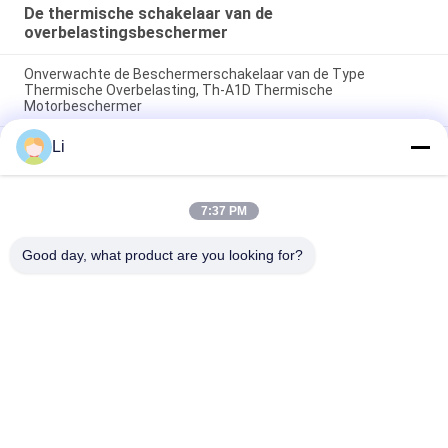
De thermische schakelaar van de
overbelastingsbeschermer
Onverwachte de Beschermerschakelaar van de Type
Thermische Overbelasting, Th-A1D Thermische
Motorbeschermer
Li
Schakelaar normaal Open Type van de plastic Geval
Thermisch Bescherming voor Verlichtingsinrichtingen
De hoge Gevoelige Thermische Beschermers van de de
7:37 PM
Schakelaar Resettable Thermische Zekering van de
Overbelastingsbeschermer
Good day, what product are you looking for?
populaire categorieën
Alle
KSD 
KSD301 
Bimetaalthermostaat
Bimetaalthermostaat
Thermische 
KSD302 
Beschermingsschakelaar
Thermostaat