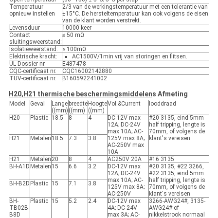
Temperatuur
2/3 van de werkingstemperatuur met een tolerantie van
opnieuw instellen
±15°C. De hersteltemperatuur kan ook volgens de eisen
van de klant worden verstrekt.
Levensduur
10000 keer
Contact
≤ 50 mΩ
sluitingsweerstand:
Isolatieweerstand:
≥ 100mΩ
Elektrische kracht:
AC1500V/1min vrij van storingen en flitsen.
UL Dossier nr.
E487478
CQC-certificaat nr.
CQC16002142880
TUV-certificaat nr.
B160592241002
H20,H21 thermische beschermingsmiddelen
s Afmeting
Model
Geval
Lange
breedte
Hoogte
Vol.&Current
looddraad
((mm)
((mm)
((mm)
H20
Plastic
18.5
8
4
DC-12V max
#20 3135, eind 5mm
12A; DC-24V
half tripping, lengte is
max 10A; AC-
70mm, of volgens de
H21
Metalen
18.5
7.3
3.8
125V max 8A;
klant's vereisen
AC-250V max
10A
H21
Metalen
20
8
4
AC250V 20A
#16 3135
BH-A1D
Metalen
15
6.6
3.2
DC-12V max
#20 3135, #22 3266,
12A; DC-24V
#22 3135, eind 5mm
max 10A; AC-
half tripping, lengte is
BH-B2D
Plastic
15
7.1
3.8
125V max 8A;
70mm, of volgens de
AC-250V
klant's vereisen
BH-
Plastic
15
5.2
2.4
DC-12V max
3266-AWG24#, 3135-
TB02B-
4A; DC-24V
AWG24# of
B8D
max 3A; AC-
nikkelstrook normaal