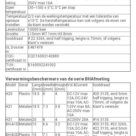
rating
250V max 16A
Open
(30~150) ± 5°C; 5°C per stap
temperatuur
Temperatuur
2/3 van de werkingstemperatuur met een tolerantie van
opnieuw
±15°C. De hersteltemperatuur kan ook volgens de eisen van
instellen
de klant worden verstrekt.
Levensduur
10000 keer
Grootte
L15mm W7.1mm H3.8mm
looddraad
# 22 3266, eind half tripping, lengte is 70mm, of volgens
klant's vereisen
UL Dossier
E487478
nr.
CQC-
CQC16002142880
certificaat nr.
TUV-
B160592241002
certificaat nr.
Verwarmingsbeschermers van de serie BH
Afmeting
Model
Geval
Lange
breedte
Hoogte
Vol.&Current
looddraad
((mm)
((mm)
((mm)
H20
Plastic
18.5
8
4
DC-12V max
#20 3135, eind 5mm
12A; DC-24V
half tripping, lengte is
max 10A; AC-
70mm, of volgens de
H21
Metalen
18.5
7.3
3.8
125V max 8A;
klant's vereisen
AC-250V max
10A
H21
Metalen
20
8
4
AC250V 20A
#16 3135
BH-A1D
Metalen
15
6.6
3.2
DC-12V max
#20 3135, #22 3266,
12A; DC-24V
#22 3135, eind 5mm
max 10A; AC-
half tripping, lengte is
BH-B2D
Plastic
15
7.1
3.8