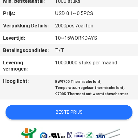
Min. bestelaantal:
1000 stuks
KWALITEITSCONTROLE
Prijs:
USD 0.1~0.5PCS
Verpakking Details:
2000pcs /carton
CONTACTEER
Levertijd:
10~15WORKDAYS
ONS
Betalingscondities:
T/T
NIEUWS
Levering
10000000 stuks per maand
vermogen:
Hoog licht:
,
ALLE
BW9700 Thermische lont
,
Temperatuurregelaar thermische lont
GEVALLEN
9700K Thermostaat warmtebeschermer
SITEMAP
BESTE PRIJS
PRIVACY