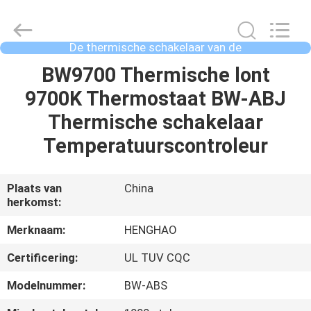
Heng
Hao
Electric
Co.,
Ltd.
De thermische schakelaar van de
All
overbelastingsbeschermer
Rights
Reserved.
THUIS
BW9700 Thermische lont
9700K Thermostaat BW-ABJ
PRODUCTEN
Thermische schakelaar
Temperatuurscontroleur
VR-
SHOW
Plaats van
China
herkomst:
OVER
Merknaam:
HENGHAO
ONS
Certificering:
UL TUV CQC
Modelnummer:
BW-ABS
FABRIEKSREIS