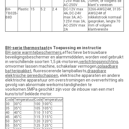
125V max 8A;
70mm, of volgens de
AC-250V
klant's vereisen
BH-
Plastic
15
5.2
2.4
DC-12V max
3266-AWG24#, 3135-
TB02B-
4A; DC-24V
AWG24# of
B8D
max 3A; AC-
nikkelstrook normaal
125V max 3A;
gesproken, lengte 70
AC-250V max
mm of volgens
2A
klantvereiste
BH-serie thermostaat
¢s Toepassing en instructie
BH-serie warmtebeschermers
,effectieve betrouwbare
beveiligingsbeschermer en alarmmiddelen, worden veel gebruikt
in verschillende soorten 1,5 pk-motoren,
verlichtingsinrichting
,
omvormer lassen machine, schakelaar vermogen,
oplaadbare
batterijpakket
, fluorescerende lampballasts,
draagbare
elektrische gereedschappen
, elektrische apparaten en andere
elektrische apparatuur om overstromingen en oververhitting als
gevolg van abnormale werkomstandigheden te
voorkomen.5MPa geschikt zijn voor de inbouw van een met
kunststof beklede motor.
Code
Temperatuur
Code
Temperatuur
30
30°C
100
100°C
35
35°C
105
105°C
40
40°C
110
110°C
45
45°C
115
115°C
50
50°C
120
120°C
55
55°C
125
125°C