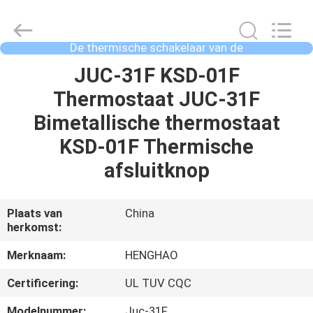
Heng
Hao
Electric
Co.,
Ltd.
De thermische schakelaar van de
All
overbelastingsbeschermer
Rights
Reserved.
THUIS
JUC-31F KSD-01F
Thermostaat JUC-31F
PRODUCTEN
Bimetallische thermostaat
KSD-01F Thermische
VR-
afsluitknop
SHOW
Plaats van
China
herkomst:
OVER
ONS
Merknaam:
HENGHAO
Certificering:
UL TUV CQC
FABRIEKSREIS
Modelnummer:
Juc-31F