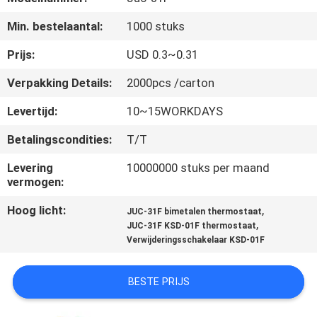
Min. bestelaantal:
1000 stuks
KWALITEITSCONTROLE
Prijs:
USD 0.3~0.31
CONTACTEER
Verpakking Details:
2000pcs /carton
ONS
Levertijd:
10~15WORKDAYS
Betalingscondities:
T/T
NIEUWS
Levering
10000000 stuks per maand
vermogen:
ALLE
Hoog licht:
,
GEVALLEN
JUC-31F bimetalen thermostaat
,
JUC-31F KSD-01F thermostaat
Verwijderingsschakelaar KSD-01F
SITEMAP
BESTE PRIJS
PRIVACY