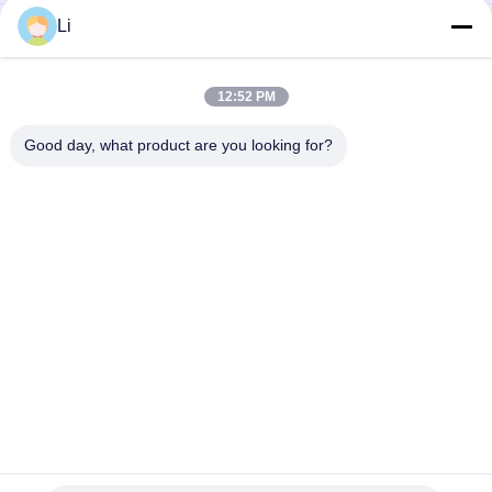
Li
Schakelaar normaal Open Type van de plastic Geval
Thermisch Bescherming voor Verlichtingsinrichtingen
De hoge Gevoelige Thermische Beschermers van de de
12:52 PM
Schakelaar Resettable Thermische Zekering van de
Overbelastingsbeschermer
Good day, what product are you looking for?
populaire categorieën
Alle
KSD 
KSD301 
Bimetaalthermostaat
Bimetaalthermostaat
Thermische 
KSD302 
Beschermingsschakelaar
Thermostaat
Ksd Thermische 
NTC-De Sensor Van De 
Schakelaar
Thermistortemperatuur
17AM Thermische 
Thermische 
Beschermer
Scheidingsschakelaar