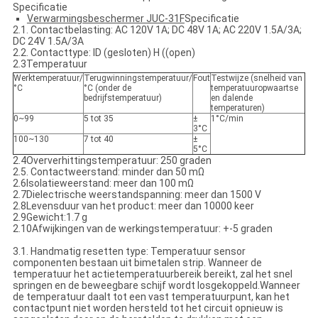
Specificatie
Verwarmingsbeschermer JUC-31F
Specificatie
2.1. Contactbelasting: AC 120V 1A; DC 48V 1A; AC 220V 1.5A/3A;
DC 24V 1.5A/3A
2.2. Contacttype: ID (gesloten) H ((open)
2.3Temperatuur
Werktemperatuur/
Terugwinningstemperatuur/
Fout
Testwijze (snelheid van
°C
°C (onder de
temperatuuropwaartse
bedrijfstemperatuur)
en dalende
temperaturen)
0~99
5 tot 35
±
1°C/min
3°C
100~130
7 tot 40
±
5°C
2.4Oververhittingstemperatuur: 250 graden
2.5. Contactweerstand: minder dan 50 mΩ
2.6Isolatieweerstand: meer dan 100 mΩ
2.7Dielectrische weerstandspanning: meer dan 1500 V
2.8Levensduur van het product: meer dan 10000 keer
2.9Gewicht:1.7 g
2.10Afwijkingen van de werkingstemperatuur: +-5 graden
3.1. Handmatig resetten type: Temperatuur sensor
componenten bestaan uit bimetalen strip. Wanneer de
temperatuur het actietemperatuurbereik bereikt, zal het snel
springen en de beweegbare schijf wordt losgekoppeld.Wanneer
de temperatuur daalt tot een vast temperatuurpunt, kan het
contactpunt niet worden hersteld tot het circuit opnieuw is