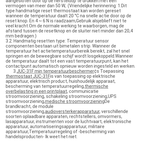
aangesloten door op de hersteldop te drukken.met een
vermogen van meer dan 50 W,. (Vriendelijke herinnering: 1.Dit
type handmatige reset thermostaat kan worden gereset
wanneer de temperatuur daalt 20 °C na snelle actie door op de
reset knop. En 4 ~ 6 N is raadzaam;Gebruik alsjeblieft niet te
veel kracht.Om de normale werking te waarborgen, mag de
afstand tussen de resetknop en de sluiter niet minder dan 20,4
mm bedragen.)
3.2. Handmatig resetten type: Temperatuur sensor
componenten bestaan uit bimetalen strip. Wanneer de
temperatuur het actietemperatuurbereik bereikt, zal het snel
springen en de beweegbare schijf wordt losgekoppeld.Wanneer
de temperatuur daalt tot een vast temperatuurpunt, kan het
contactpunt automatisch opnieuw worden ingesteld en werken.
3.
JUC-31F min temperatuurbeschermer
¢s Toepassing
thermostaat JUC-31F
is van toepassing op elektrische
apparatuur, elektrisch product, huishoudelijk apparaat,
bescherming van temperatuurregeling,
thermische
overbelasting in een printplaat
, communicatie
stroomvoorziening, schakeling stroomvoorziening,UPS
stroomvoorziening,
medische stroomvoorziening
De
brandkracht, de module
stroomvoorziening,
audioversterkerapparatuur
, verschillende
soorten oplaadbare apparaten, rechtstellers, omvormers,
lasapparatuur, instrumenten voor de luchtvaart, elektronische
apparatuur, automatiseringsapparatuur, militaire
apparatuur,Temperatuurregeling of -bescherming van
handelsproducten- Ik weet het niet.