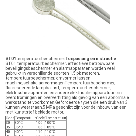
ST01
temperatuurbeschermer
Toepassing en instructie
ST01 temperatuurbeschermer, effectieve betrouwbare
beveiligingsbeschermer en alarmapparaten worden veel
gebruikt in verschillende soorten 1,5 pk motoren,
temperatuurbeschermer, omvormer lassen
machine,schakelaarvermogenTemperatuurbeschermer,
fluorescerende lampballast, temperatuurbeschermer,
elektrische apparaten en andere elektrische apparatuur om
overstromingen en oververhitting als gevolg van een abnormale
werkstand te voorkomen.Geforceerde typen die een druk van 3
kunnen weerstaan.5 MPa geschikt zijn voor de inbouw van een
met kunststof beklede motor.
Code
Temperatuur
Code
Temperatuur
30
30°C
100
100°C
35
35°C
105
105°C
40
40°C
110
110°C