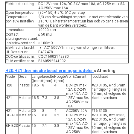
Elektrische rating
DC-12V max 12A; DC-24V max 10A; AC-125V max 8A;
AC-250V max 16A
Open temperatuur
(30~150) ± 5°C; 5°C per stap
Temperatuur
2/3 van de werkingstemperatuur met een tolerantie van
opnieuw instellen
±15°C. De hersteltemperatuur kan ook volgens de eisen
van de klant worden verstrekt.
Levensduur
10000 keer
Contact
≤ 50 mΩ
sluitingsweerstand:
Isolatieweerstand:
≥ 100mΩ
Elektrische kracht:
AC1500V/1min vrij van storingen en flitsen.
UL Dossier nr.
E487478
CQC-certificaat nr.
CQC16002142880
TUV-certificaat nr.
B160592241002
H20,H21 thermische beschermingsmiddelen
s Afmeting
Model
Geval
Lange
breedte
Hoogte
Vol.&Current
looddraad
((mm)
((mm)
((mm)
H20
Plastic
18.5
8
4
DC-12V max
#20 3135, eind 5mm
12A; DC-24V
half tripping, lengte is
max 10A; AC-
70mm, of volgens de
H21
Metalen
18.5
7.3
3.8
125V max 8A;
klant's vereisen
AC-250V max
10A
H21
Metalen
20
8
4
AC250V 20A
#16 3135
BH-A1D
Metalen
15
6.6
3.2
DC-12V max
#20 3135, #22 3266,
12A; DC-24V
#22 3135, eind 5mm
max 10A; AC-
half tripping, lengte is
BH-B2D
Plastic
15
7.1
3.8
125V max 8A;
70mm, of volgens de
AC-250V
klant's vereisen