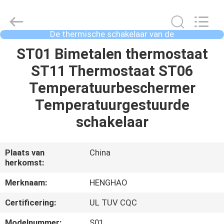
Heng
Hao
Electric
Co.,
Ltd.
De thermische schakelaar van de
All
overbelastingsbeschermer
Rights
Reserved.
THUIS
ST01 Bimetalen thermostaat
ST11 Thermostaat ST06
PRODUCTEN
Temperatuurbeschermer
Temperatuurgestuurde
VR-
schakelaar
SHOW
Plaats van
China
herkomst:
OVER
ONS
Merknaam:
HENGHAO
Certificering:
UL TUV CQC
FABRIEKSREIS
Modelnummer:
S01