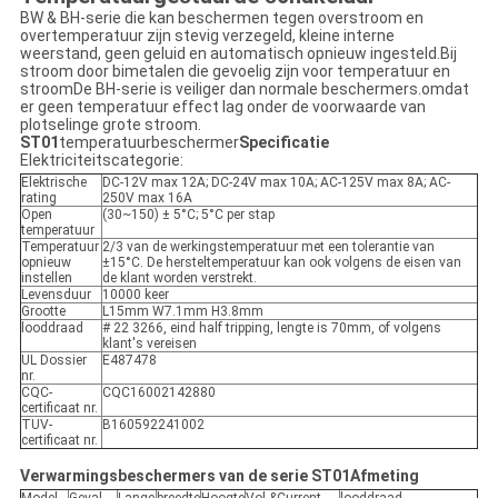
BW & BH-serie die kan beschermen tegen overstroom en
overtemperatuur zijn stevig verzegeld, kleine interne
weerstand, geen geluid en automatisch opnieuw ingesteld.Bij
stroom door bimetalen die gevoelig zijn voor temperatuur en
stroomDe BH-serie is veiliger dan normale beschermers.omdat
er geen temperatuur effect lag onder de voorwaarde van
plotselinge grote stroom.
ST01
temperatuurbeschermer
Specificatie
Elektriciteitscategorie:
Elektrische
DC-12V max 12A; DC-24V max 10A; AC-125V max 8A; AC-
rating
250V max 16A
Open
(30~150) ± 5°C; 5°C per stap
temperatuur
Temperatuur
2/3 van de werkingstemperatuur met een tolerantie van
opnieuw
±15°C. De hersteltemperatuur kan ook volgens de eisen van
instellen
de klant worden verstrekt.
Levensduur
10000 keer
Grootte
L15mm W7.1mm H3.8mm
looddraad
# 22 3266, eind half tripping, lengte is 70mm, of volgens
klant's vereisen
UL Dossier
E487478
nr.
CQC-
CQC16002142880
certificaat nr.
TUV-
B160592241002
certificaat nr.
Verwarmingsbeschermers van de serie ST01
Afmeting
Model
Geval
Lange
breedte
Hoogte
Vol.&Current
looddraad