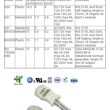
((mm)
((mm)
((mm)
H20
Plastic
18.5
8
4
DC-12V max
#20 3135, eind 5mm
12A; DC-24V
half tripping, lengte is
max 10A; AC-
70mm, of volgens de
H21
Metalen
18.5
7.3
3.8
125V max 8A;
klant's vereisen
AC-250V max
10A
H21
Metalen
20
8
4
AC250V 20A
#16 3135
BH-A1D
Metalen
15
6.6
3.2
DC-12V max
#20 3135, #22 3266,
12A; DC-24V
#22 3135, eind 5mm
max 10A; AC-
half tripping, lengte is
BH-B2D
Plastic
15
7.1
3.8
125V max 8A;
70mm, of volgens de
AC-250V
klant's vereisen
BH-
Plastic
15
5.2
2.4
DC-12V max
3266-AWG24#, 3135-
TB02B-
4A; DC-24V
AWG24# of
B8D
max 3A; AC-
nikkelstrook normaal
125V max 3A;
gesproken, lengte 70
AC-250V max
mm of volgens
2A
klantvereiste