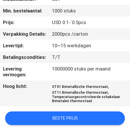
Min. bestelaantal:
1000 stuks
KWALITEITSCONTROLE
Prijs:
USD 0.1-`0.5pcs
CONTACTEER
Verpakking Details:
2000pcs /carton
ONS
Levertijd:
10~15 werkdagen
Betalingscondities:
T/T
NIEUWS
Levering
10000000 stuks per maand
vermogen:
ALLE
Hoog licht:
,
GEVALLEN
ST01 Bimetallische thermostaat
,
ST11 Bimetallische thermostaat
Temperatuurgecontroleerde schakelaar
Bimetalen thermostaat
SITEMAP
BESTE PRIJS
PRIVACY