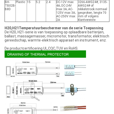
BH-
Plastic
15
5.2
2.4
DC-12V max
3266-AWG24#, 3135-
TB02B-
4A; DC-24V
AWG24# of
B8D
max 3A; AC-
nikkelstrook normaal
125V max 3A;
gesproken, lengte 70
AC-250V max
mm of volgens
2A
klantvereiste
H20,H21
Temperatuurbeschermer van de serie Toepassing
De H20, H21-serie is van toepassing op oplaadbare batterijen,
ballast, massagemasser, micromotor, transformator, elektrisch
gereedschap, warmte-elektrisch apparaat en instrument, enz.
De productcertificering UL,CQC,TUV en RoHS.