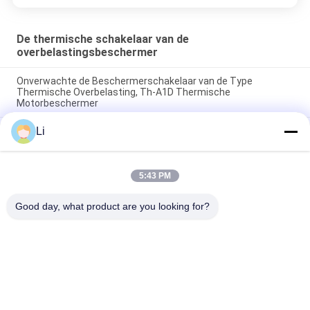
De thermische schakelaar van de
overbelastingsbeschermer
Onverwachte de Beschermerschakelaar van de Type
Thermische Overbelasting, Th-A1D Thermische
Motorbeschermer
Li
Schakelaar normaal Open Type van de plastic Geval
Thermisch Bescherming voor Verlichtingsinrichtingen
De hoge Gevoelige Thermische Beschermers van de de
5:43 PM
Schakelaar Resettable Thermische Zekering van de
Overbelastingsbeschermer
Good day, what product are you looking for?
populaire categorieën
Alle
KSD 
KSD301 
Bimetaalthermostaat
Bimetaalthermostaat