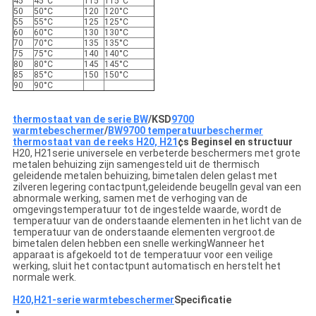
45
45°C
115
115°C
50
50°C
120
120°C
55
55°C
125
125°C
60
60°C
130
130°C
70
70°C
135
135°C
75
75°C
140
140°C
80
80°C
145
145°C
85
85°C
150
150°C
90
90°C
thermostaat van de serie BW
/
KSD
9700
warmtebeschermer
/
BW9700 temperatuurbeschermer
thermostaat van de reeks H20, H21
¢s Beginsel en structuur
H20, H21serie universele en verbeterde beschermers met grote
metalen behuizing zijn samengesteld uit de thermisch
geleidende metalen behuizing, bimetalen delen gelast met
zilveren legering contactpunt,geleidende beugelIn geval van een
abnormale werking, samen met de verhoging van de
omgevingstemperatuur tot de ingestelde waarde, wordt de
temperatuur van de onderstaande elementen in het licht van de
temperatuur van de onderstaande elementen vergroot.de
bimetalen delen hebben een snelle werkingWanneer het
apparaat is afgekoeld tot de temperatuur voor een veilige
werking, sluit het contactpunt automatisch en herstelt het
normale werk.
H20,H21-serie warmtebeschermer
Specificatie