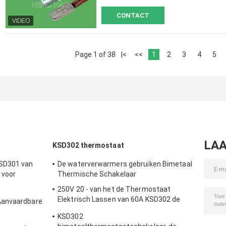
CONTACT
Page 1 of 38
|<
<<
1
2
3
4
5
LAA
KSD302 thermostaat
SD301 van
De waterverwarmers gebruiken Bimetaal
 voor
Thermische Schakelaar
r
250V 20 - van het de Thermostaat
Elektrisch Lassen van 60A KSD302 de
Aanvaardbare
Machine/de Stoomverwarmergebruik
ane
KSD302
D