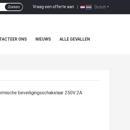
Vraag een offerte aan
|
Dutch
Zoeken
TACTEER ONS
NIEUWS
ALLE GEVALLEN
rmische beveiligingsschakelaar 250V 2A