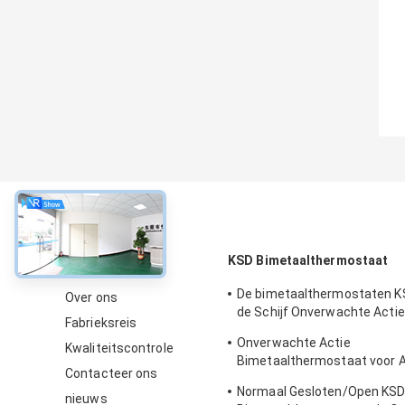
Over
KSD Bimetaalthermostaat
De bimetaalthermostaten K
Over ons
de Schijf Onverwachte Actie
Fabrieksreis
Elektrische Waterverwarme
Onverwachte Actie
Kwaliteitscontrole
Bimetaalthermostaat voor 
Contacteer ons
de Dienst van de Ijskastdou
Normaal Gesloten/Open KS
nieuws