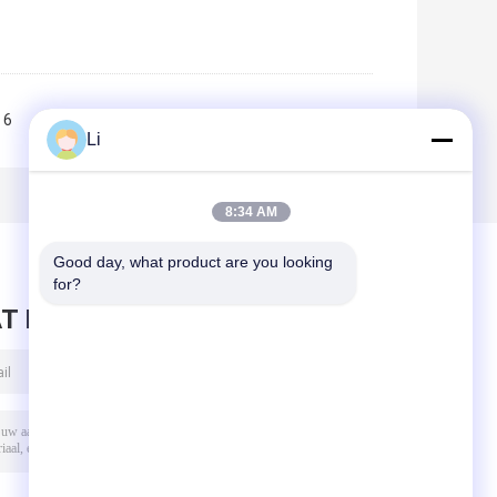
6
7
8
9
10
>>
>|
Li
8:34 AM
Good day, what product are you looking 
for?
T BERICHT ACHTER