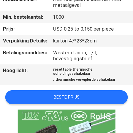
metaalgeval
KWALITEITSCONTROLE
Min. bestelaantal:
1000
Prijs:
USD 0.25 to 0.150 per piece
CONTACTEER
Verpakking Details:
karton 47*23*23cm
ONS
Betalingscondities:
Western Union, T/T,
bevestigingsbrief
NIEUWS
Hoog licht:
resettable thermische
scheidingsschakelaar
ALLE
,
thermische verwijderde schakelaar
GEVALLEN
BESTE PRIJS
SITEMAP
PRIVACY