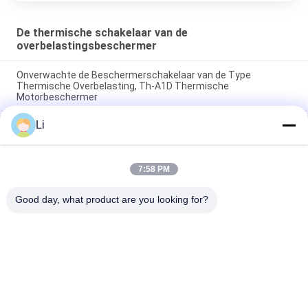
De thermische schakelaar van de
overbelastingsbeschermer
Onverwachte de Beschermerschakelaar van de Type
Thermische Overbelasting, Th-A1D Thermische
Motorbeschermer
Li
Schakelaar normaal Open Type van de plastic Geval
Thermisch Bescherming voor Verlichtingsinrichtingen
De hoge Gevoelige Thermische Beschermers van de de
7:58 PM
Schakelaar Resettable Thermische Zekering van de
Overbelastingsbeschermer
Good day, what product are you looking for?
populaire categorieën
Alle
KSD 
KSD301 
Bimetaalthermostaat
Bimetaalthermostaat
Thermische 
KSD302 