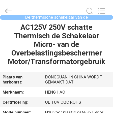
Heng
Hao
Electric
Co.,
Ltd.
De thermische schakelaar van de
All
overbelastingsbeschermer
Rights
Reserved.
THUIS
AC125V 250V schatte
Thermisch de Schakelaar
PRODUCTEN
Micro- van de
Overbelastingsbeschermer
VR-
Motor/Transformatorgebruik
SHOW
Plaats van
DONGGUAN, IN CHINA WORDT
herkomst:
GEMAAKT DAT
OVER
ONS
Merknaam:
HENG HAO
Certificering:
UL TUV CQC ROHS
FABRIEKSREIS
Modelnummer:
H20 voor plastic cate H21 voor