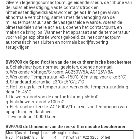
zilveren legeringscontactpunt, geleidende steun, de tribune van
de isolatiebevestiging, vaste contactstrook en
hittebestendigheidskabel worden gelast. In het geval van
abnormale verrichting, samen met de verhoging van de
milieutemperatuur aan de vastgestelde waarde, voeren de
bimetaaldelen snelle actie uit, openen het contactpunt, en
maken de kring los. Wanneer het apparaat aan de temperatuur
voor veilige exploitatie wordt gekoeld, zal het contactpunt
automatisch het sluiten en normale bedrijfsvoering
terugkrijgen.
BW9700 de Specificatie van de reeks thermische beschermer
a. Schakelaartype: normaal gesloten, opende normaal.
b. Werkende Voltage/Stroom: AC250V/5A; AC125V/8A
c. Werkende Temperatuur: 40~150℃ (één stap voor elke 5°C)
d. Standaardtolerantie: ±3°C/±5°C/±7°C
e. Het terugstellentemperatuur: werkende temperatuurdaling
door 15-45°C
f. De weerstand van de contactsluiting: ≤50mΩ
g. Isolatieweerstand: ≥100mΩ
h. Elektrische sterkte: AC1500V/1min vrij van fenomenen van
opsplitsing en flashover.
i. Levensduur: 10000 keer
BW9700 de Dimensie van de reeks thermische beschermer
Model
Geval
Lengte
breedte
Hoog
Looddraad
H20
Plastiek
18.5
8
4
het wit van #22 3266, of het