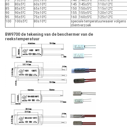
80
80±5℃
60±10℃
145
145±5℃
110±12℃
85
85±5℃
65±10℃
150
150±5℃
115±12℃
90
90±5℃
70±10℃
155
155±5℃
120±12℃
95
95±5℃
75±10℃
160
160±5℃
125±12℃
100
100±5℃
80±10℃
speciale temperatuurwaaier volgens
cliëntverzoek
BW9700 de tekening van de beschermer van de
reekstemperatuur