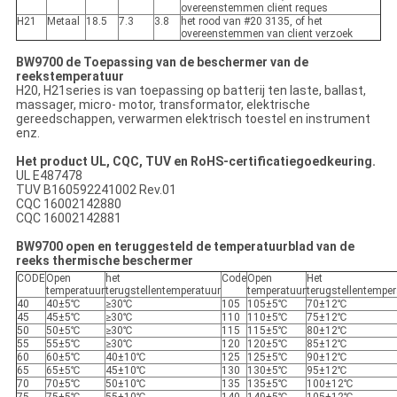
overeenstemmen client reques
H21
Metaal
18.5
7.3
3.8
het rood van #20 3135, of het
overeenstemmen van client verzoek
BW9700 de Toepassing van de beschermer van de
reekstemperatuur
H20, H21series is van toepassing op batterij ten laste, ballast,
massager, micro- motor, transformator, elektrische
gereedschappen, verwarmen elektrisch toestel en instrument
enz.
Het product UL, CQC, TUV en RoHS-certificatiegoedkeuring.
UL E487478
TUV B160592241002 Rev.01
CQC 16002142880
CQC 16002142881
BW9700 open en teruggesteld de temperatuurblad van de
reeks thermische beschermer
CODE
Open
het
Code
Open
Het
temperatuur
terugstellentemperatuur
temperatuur
terugstellentemper
40
40±5℃
≥30℃
105
105±5℃
70±12℃
45
45±5℃
≥30℃
110
110±5℃
75±12℃
50
50±5℃
≥30℃
115
115±5℃
80±12℃
55
55±5℃
≥30℃
120
120±5℃
85±12℃
60
60±5℃
40±10℃
125
125±5℃
90±12℃
65
65±5℃
45±10℃
130
130±5℃
95±12℃
70
70±5℃
50±10℃
135
135±5℃
100±12℃
75
75±5℃
55±10℃
140
140±5℃
105±12℃