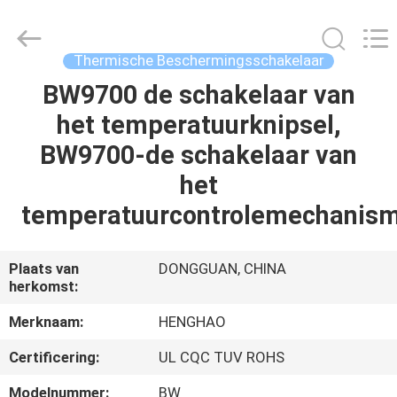
Heng
Hao
Electric
Co.,
Ltd.
Thermische Beschermingsschakelaar
All
Rights
Reserved.
BW9700 de schakelaar van
THUIS
het temperatuurknipsel,
PRODUCTEN
BW9700-de schakelaar van
het
VR-
temperatuurcontrolemechanis
SHOW
Plaats van
DONGGUAN, CHINA
herkomst:
OVER
ONS
Merknaam:
HENGHAO
Certificering:
UL CQC TUV ROHS
FABRIEKSREIS
Modelnummer:
BW