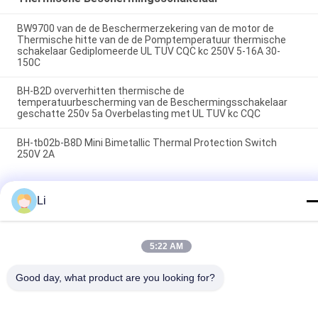
BW9700 van de de Beschermerzekering van de motor de
Thermische hitte van de de Pomptemperatuur thermische
schakelaar Gediplomeerde UL TUV CQC kc 250V 5-16A 30-
150C
BH-B2D oververhitten thermische de
temperatuurbescherming van de Beschermingsschakelaar
geschatte 250v 5a Overbelasting met UL TUV kc CQC
BH-tb02b-B8D Mini Bimetallic Thermal Protection Switch
250V 2A
populaire categorieën
Alle
Li
KSD 
KSD301 
5:22 AM
Bimetaalthermostaat
Bimetaalthermostaat
Thermische 
KSD302 
Good day, what product are you looking for?
Beschermingsschakelaar
Thermostaat