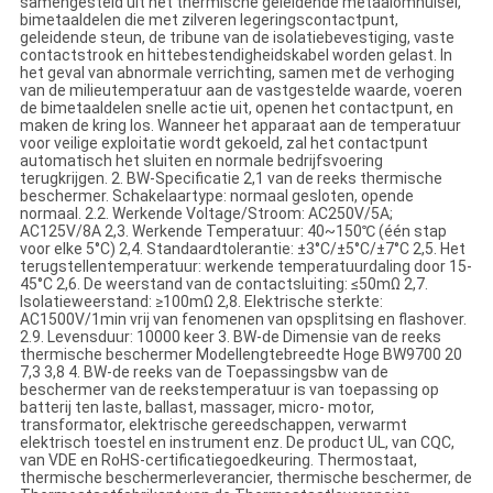
samengesteld uit het thermische geleidende metaalomhulsel,
bimetaaldelen die met zilveren legeringscontactpunt,
geleidende steun, de tribune van de isolatiebevestiging, vaste
contactstrook en hittebestendigheidskabel worden gelast. In
het geval van abnormale verrichting, samen met de verhoging
van de milieutemperatuur aan de vastgestelde waarde, voeren
de bimetaaldelen snelle actie uit, openen het contactpunt, en
maken de kring los. Wanneer het apparaat aan de temperatuur
voor veilige exploitatie wordt gekoeld, zal het contactpunt
automatisch het sluiten en normale bedrijfsvoering
terugkrijgen. 2. BW-Specificatie 2,1 van de reeks thermische
beschermer. Schakelaartype: normaal gesloten, opende
normaal. 2.2. Werkende Voltage/Stroom: AC250V/5A;
AC125V/8A 2,3. Werkende Temperatuur: 40~150℃ (één stap
voor elke 5°C) 2,4. Standaardtolerantie: ±3°C/±5°C/±7°C 2,5. Het
terugstellentemperatuur: werkende temperatuurdaling door 15-
45°C 2,6. De weerstand van de contactsluiting: ≤50mΩ 2,7.
Isolatieweerstand: ≥100mΩ 2,8. Elektrische sterkte:
AC1500V/1min vrij van fenomenen van opsplitsing en flashover.
2.9. Levensduur: 10000 keer 3. BW-de Dimensie van de reeks
thermische beschermer Modellengtebreedte Hoge BW9700 20
7,3 3,8 4. BW-de reeks van de Toepassingsbw van de
beschermer van de reekstemperatuur is van toepassing op
batterij ten laste, ballast, massager, micro- motor,
transformator, elektrische gereedschappen, verwarmt
elektrisch toestel en instrument enz. De product UL, van CQC,
van VDE en RoHS-certificatiegoedkeuring. Thermostaat,
thermische beschermerleverancier, thermische beschermer, de