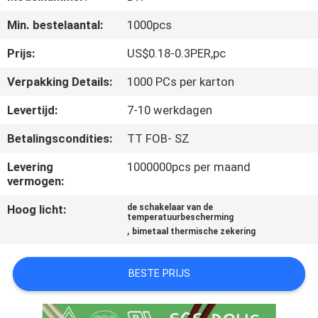
Min. bestelaantal:
1000pcs
KWALITEITSCONTROLE
Prijs:
US$0.18-0.3PER,pc
CONTACTEER
Verpakking Details:
1000 PCs per karton
ONS
Levertijd:
7-10 werkdagen
Betalingscondities:
TT FOB- SZ
NIEUWS
Levering
1000000pcs per maand
vermogen:
ALLE
Hoog licht:
de schakelaar van de
GEVALLEN
temperatuurbescherming
,
bimetaal thermische zekering
SITEMAP
BESTE PRIJS
PRIVACY