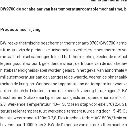
bimetaal thermisch
BW9700 de schakelaar van het temperatuurcontrolemechanisme, b
Productomschrijving
BW-reeks thermische beschermer thermostaat/9700/BW9700-temper
structuur zijn de periodieke universele en verbeterde beschermers 
metaalomhulsel samengesteld uit het thermische geleidende metaalo
legeringscontactpunt, geleidende steun, de tribune van de isolatiebe
hittebestendigheidskabel worden gelast. In het geval van abnormale 
milieutemperatuur aan de vastgestelde waarde, voeren de bimetaaldel
maken de kring los. Wanneer het apparaat aan de temperatuur voor vei
automatisch het sluiten en normale bedrijfsvoering terugkrijgen. 2. B
beschermer. Schakelaartype: normaal gesloten, opende normaal. 2.
2,3. Werkende Temperatuur: 40~150℃ (één stap voor elke 5°C) 2,4. St
terugstellentemperatuur: werkende temperatuurdaling door 15-45°C 2
Isolatieweerstand: ≥100mΩ 2,8. Elektrische sterkte: AC1500V/1min vrij
Levensduur: 10000 keer 3. BW-de Dimensie van de reeks thermische