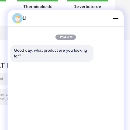
Thermische de
De verbeterde
Beschermerschakelaar
Thermische Hoge
Li
BW-A1D van 250V 16A
Prestaties van de
ch
20A met Metaalgeval
Beschermingsschakelaar
voor Navulbare
Batterijen
3:54 AM
Good day, what product are you looking 
for?
T BERICHT ACHTER