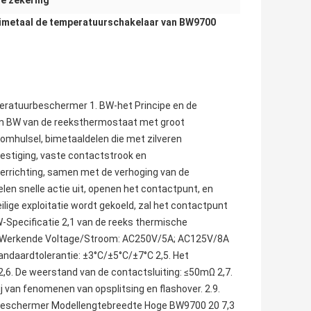
e zekering
imetaal de temperatuurschakelaar van BW9700
atuurbeschermer 1. BW-het Principe en de
van BW van de reeksthermostaat met groot
mhulsel, bimetaaldelen die met zilveren
vestiging, vaste contactstrook en
verrichting, samen met de verhoging van de
en snelle actie uit, openen het contactpunt, en
lige exploitatie wordt gekoeld, zal het contactpunt
W-Specificatie 2,1 van de reeks thermische
2. Werkende Voltage/Stroom: AC250V/5A; AC125V/8A
andaardtolerantie: ±3°C/±5°C/±7°C 2,5. Het
,6. De weerstand van de contactsluiting: ≤50mΩ 2,7.
 van fenomenen van opsplitsing en flashover. 2.9.
 beschermer Modellengtebreedte Hoge BW9700 20 7,3