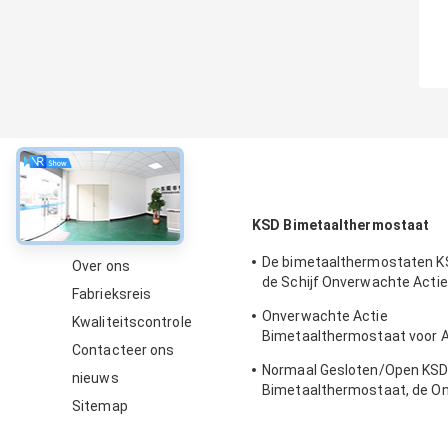
Over
KSD Bimetaalthermostaat
De bimetaalthermostaten K
Over ons
de Schijf Onverwachte Actie
Fabrieksreis
Elektrische Waterverwarme
Onverwachte Actie
Kwaliteitscontrole
Bimetaalthermostaat voor 
Contacteer ons
de Dienst van de Ijskastdou
Normaal Gesloten/Open KS
nieuws
Bimetaalthermostaat, de O
Sitemap
Schakelaar van de Actie Th
Schijf