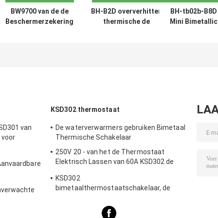
BW9700 van de de
BH-B2D oververhitten
BH-tb02b-B8D
Beschermerzekering
thermische de
Mini Bimetallic
van de motor de
temperatuurbescherming
Thermal
Thermische hitte
van de
Protection Swit
van de de
Beschermingsschakelaar
250V 2A
Pomptemperatuur
geschatte 250v 5a
thermische
Overbelasting met UL
schakelaar
TUV kc CQC
Gediplomeerde UL
TUV CQC kc 250V 5-
LAA
KSD302 thermostaat
16A 30-150C
SD301 van
De waterverwarmers gebruiken Bimetaal
 voor
Thermische Schakelaar
r
250V 20 - van het de Thermostaat
Elektrisch Lassen van 60A KSD302 de
Aanvaardbare
Machine/de Stoomverwarmergebruik
ane
KSD302
D
bimetaalthermostaatschakelaar, de
nverwachte
Onverwachte Beschermer van de Actie
ermische
Grote Huidige Temperatuur