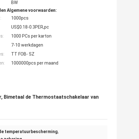
BW
den Algemene voorwaarden:
:
1000pcs
US$0.18-0.3PER,pc
s:
1000 PCs per karton
7-10 werkdagen
es:
TT FOB- SZ
en:
1000000pcs per maand
, Bimetaal de Thermostaatschakelaar van
 de temperatuurbescherming
,