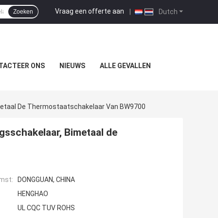
Vraag een offerte aan
|
Dutch
Zoeken
TACTEER ONS
NIEUWS
ALLE GEVALLEN
etaal De Thermostaatschakelaar Van BW9700
sschakelaar, Bimetaal de
mst:
DONGGUAN, CHINA
HENGHAO
UL CQC TUV ROHS