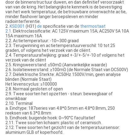
door de binnenstructuur duwen, en dan definitief veroorzaakt
van van de kring. Het belangrijkste kenmerk is de bevestiging
van het werk temperatuur, de betrouwbare onverwachte actie,
minder flashover langer beroepsleven en minder
radiointerferentie.
2.
KSD301
(H31)
de
specificatie van de
thermostaat
2.1.
Elektroclassificatie: AC 125V maximum 15A; AC250V 5A 10A
15A maximum 16A
2.2. Actietemperatuur: -10~300 graad
2.3. Terugwinning en actietemperatuurverschil: 10 tot 25
graden, of volgens het verzoek van de cliënt.
2.4. Temperatuurafwijking: graad +-3/+-5/+-10 of volgens het
verzoek van de cliënt
2.5. Kringsweerstand: ≤50mΩ (Aanvankelijke waarde)
2.6. Isolatieweerstand: ≥100mΩ (de Normale Staat van DC500V)
2.7. Diëlektrische Sterkte: AC50Hz 1500V/min, geen analyse
blinden (Normale Staat)
Het levenscyclus: ≥100000
2.8. Normaal gesloten of open
2.9. Twee soorten het opzetten - steun: beweegbaar of
onwrikbaar
2.10. Terminal
a. Eindtype: 187series van 4.8*0.5mm en 4.8*0.8mm, 250
reeksen van 6.3*0.8mm
b. Eindhoek: buigende hoek: 0~90°C facultatief
2.11. Twee soorten lichaam: plastic of ceramisch.
2.12. Twee soorten het gezicht van de temperatuursensor:
aluminium GLB of koperhoofd.