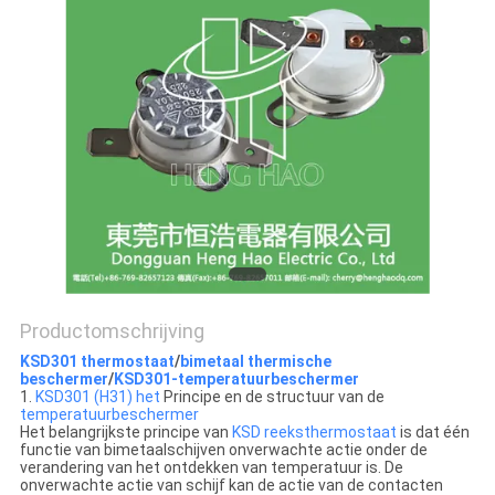
POLICY
Productomschrijving
KSD301 thermostaat
/
bimetaal thermische
beschermer
/
KSD301-temperatuurbeschermer
1.
KSD301 (H31) het
Principe en de structuur van de
temperatuurbeschermer
Het belangrijkste principe van
KSD reeksthermostaat
is dat één
functie van bimetaalschijven onverwachte actie onder de
verandering van het ontdekken van temperatuur is. De
onverwachte actie van schijf kan de actie van de contacten