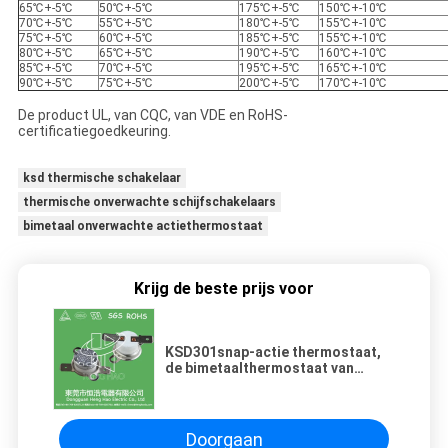
65℃+-5℃
50℃+-5℃
175℃+-5℃
150℃+-10℃
70℃+-5℃
55℃+-5℃
180℃+-5℃
155℃+-10℃
75℃+-5℃
60℃+-5℃
185℃+-5℃
155℃+-10℃
80℃+-5℃
65℃+-5℃
190℃+-5℃
160℃+-10℃
85℃+-5℃
70℃+-5℃
195℃+-5℃
165℃+-10℃
90℃+-5℃
75℃+-5℃
200℃+-5℃
170℃+-10℃
De product UL, van CQC, van VDE en RoHS-
certificatiegoedkeuring.
ksd thermische schakelaar
thermische onverwachte schijfschakelaars
bimetaal onverwachte actiethermostaat
Krijg de beste prijs voor
KSD301snap-actie thermostaat,
de bimetaalthermostaat van
KSD301
Doorgaan