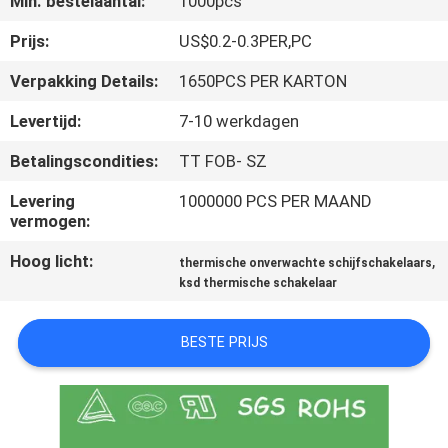
Min. bestelaantal:
1000pcs
KWALITEITSCONTROLE
Prijs:
US$0.2-0.3PER,PC
Verpakking Details:
1650PCS PER KARTON
CONTACTEER
Levertijd:
7-10 werkdagen
ONS
Betalingscondities:
TT FOB- SZ
NIEUWS
Levering
1000000 PCS PER MAAND
vermogen:
Hoog licht:
,
ALLE
thermische onverwachte schijfschakelaars
ksd thermische schakelaar
GEVALLEN
BESTE PRIJS
SITEMAP
PRIVACY