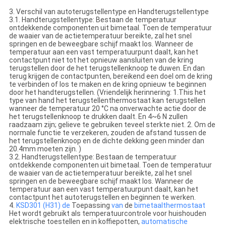
3. Verschil van autoterugstellentype en Handterugstellentype
3.1. Handterugstellentype: Bestaan de temperatuur
ontdekkende componenten uit bimetaal. Toen de temperatuur
de waaier van de actietemperatuur bereikte, zal het snel
springen en de beweegbare schijf maakt los. Wanneer de
temperatuur aan een vast temperatuurpunt daalt, kan het
contactpunt niet tot het opnieuw aansluiten van de kring
terugstellen door de het terugstellenknoop te duwen. En dan
terug krijgen de contactpunten, bereikend een doel om de kring
te verbinden of los te maken en de kring opnieuw te beginnen
door het handterugstellen. (Vriendelijk herinnering: 1.This het
type van hand het terugstellenthermostaat kan terugstellen
wanneer de temperatuur 20 °C na onverwachte actie door de
het terugstellenknoop te drukken daalt. En 4~6 N zullen
raadzaam zijn; gelieve te gebruiken teveel sterkte niet. 2. Om de
normale functie te verzekeren, zouden de afstand tussen de
het terugstellenknoop en de dichte dekking geen minder dan
20.4mm moeten zijn. )
3.2. Handterugstellentype: Bestaan de temperatuur
ontdekkende componenten uit bimetaal. Toen de temperatuur
de waaier van de actietemperatuur bereikte, zal het snel
springen en de beweegbare schijf maakt los. Wanneer de
temperatuur aan een vast temperatuurpunt daalt, kan het
contactpunt het autoterugstellen en beginnen te werken.
4.
KSD301 (H31) de
Toepassing
van
de
bimetaalthermostaat
Het wordt gebruikt als temperatuurcontrole voor huishouden
elektrische toestellen en in koffiepotten,
automatische