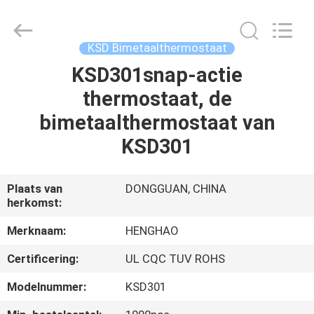
Heng
Hao
Electric
Co.,
Ltd.
KSD Bimetaalthermostaat
All
Rights
Reserved.
KSD301snap-actie
THUIS
thermostaat, de
PRODUCTEN
bimetaalthermostaat van
KSD301
VR-
SHOW
Plaats van
DONGGUAN, CHINA
herkomst:
OVER
Merknaam:
HENGHAO
ONS
Certificering:
UL CQC TUV ROHS
Modelnummer:
KSD301
FABRIEKSREIS