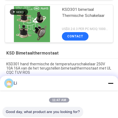
KSD301 bimetaal
Thermische Schakelaar
US$0.2-0.3 PER PC MOQ:1000pcs
CONTACT
KSD Bimetaalthermostaat
KSD301 hand thermische de temperatuurschakelaar 250V
10A 16A van de het terugstellen bimetaalthermostaat met UL
CQC TUV ROS
Li
Van de de thermostaattemperatuur van het waterbewijs
KSD301 bimetaal de controle thermische afgesneden
schakelaar 250V 10A 16A met CQC TUV UL ROHS
11:47 AM
Onverwacht Actieksd Bimetaalthermostaat
Plastic/Ceramisch Lichaam Gediplomeerde RoHS
Good day, what product are you looking for?