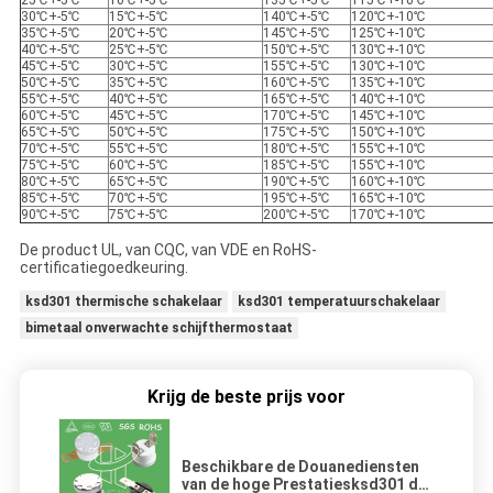
25℃+-5℃
10℃+-5℃
135℃+-5℃
115℃+-10℃
30℃+-5℃
15℃+-5℃
140℃+-5℃
120℃+-10℃
35℃+-5℃
20℃+-5℃
145℃+-5℃
125℃+-10℃
40℃+-5℃
25℃+-5℃
150℃+-5℃
130℃+-10℃
45℃+-5℃
30℃+-5℃
155℃+-5℃
130℃+-10℃
50℃+-5℃
35℃+-5℃
160℃+-5℃
135℃+-10℃
55℃+-5℃
40℃+-5℃
165℃+-5℃
140℃+-10℃
60℃+-5℃
45℃+-5℃
170℃+-5℃
145℃+-10℃
65℃+-5℃
50℃+-5℃
175℃+-5℃
150℃+-10℃
70℃+-5℃
55℃+-5℃
180℃+-5℃
155℃+-10℃
75℃+-5℃
60℃+-5℃
185℃+-5℃
155℃+-10℃
80℃+-5℃
65℃+-5℃
190℃+-5℃
160℃+-10℃
85℃+-5℃
70℃+-5℃
195℃+-5℃
165℃+-10℃
90℃+-5℃
75℃+-5℃
200℃+-5℃
170℃+-10℃
De product UL, van CQC, van VDE en RoHS-
certificatiegoedkeuring.
ksd301 thermische schakelaar
ksd301 temperatuurschakelaar
bimetaal onverwachte schijfthermostaat
Krijg de beste prijs voor
Beschikbare de Douanediensten
van de hoge Prestatiesksd301 de