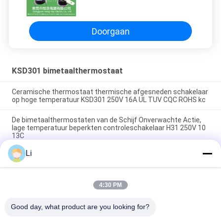
Bimetaalthermostaat
Doorgaan
KSD301 bimetaalthermostaat
Ceramische thermostaat thermische afgesneden schakelaar
op hoge temperatuur KSD301 250V 16A UL TUV CQC ROHS kc
De bimetaalthermostaten van de Schijf Onverwachte Actie,
lage temperatuur beperkten controleschakelaar H31 250V 10
13C
Li
Onverwachte Actietype KSD301 Bimetaalthermostaatac
125V 250V Geschatte Macht
4:30 PM
populaire categorieën
Alle
Good day, what product are you looking for?
KSD 
KSD301 