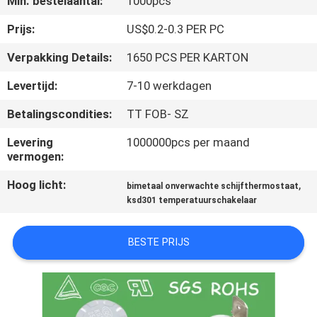
Min. bestelaantal:
1000pcs
KWALITEITSCONTROLE
Prijs:
US$0.2-0.3 PER PC
Verpakking Details:
1650 PCS PER KARTON
CONTACTEER
Levertijd:
7-10 werkdagen
ONS
Betalingscondities:
TT FOB- SZ
NIEUWS
Levering
1000000pcs per maand
vermogen:
Hoog licht:
,
ALLE
bimetaal onverwachte schijfthermostaat
ksd301 temperatuurschakelaar
GEVALLEN
BESTE PRIJS
SITEMAP
PRIVACY