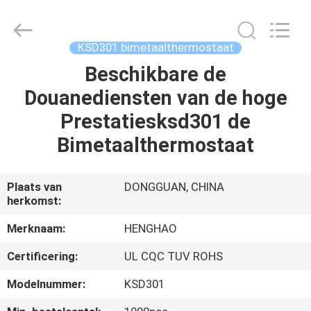
Heng
Hao
Electric
Co.,
Ltd.
KSD301 bimetaalthermostaat
All
Rights
Reserved.
Beschikbare de
THUIS
Douanediensten van de hoge
PRODUCTEN
Prestatiesksd301 de
Bimetaalthermostaat
VR-
SHOW
Plaats van
DONGGUAN, CHINA
herkomst:
OVER
Merknaam:
HENGHAO
ONS
Certificering:
UL CQC TUV ROHS
Modelnummer:
KSD301
FABRIEKSREIS