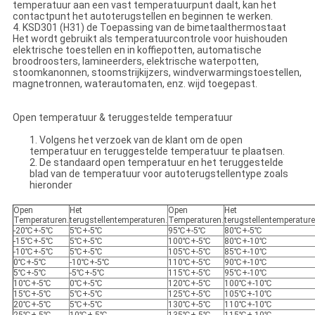
temperatuur aan een vast temperatuurpunt daalt, kan het
contactpunt het autoterugstellen en beginnen te werken.
4. KSD301 (H31) de Toepassing van de bimetaalthermostaat
Het wordt gebruikt als temperatuurcontrole voor huishouden
elektrische toestellen en in koffiepotten, automatische
broodroosters, lamineerders, elektrische waterpotten,
stoomkanonnen, stoomstrijkijzers, windverwarmingstoestellen,
magnetronnen, waterautomaten, enz. wijd toegepast.
Open temperatuur & teruggestelde temperatuur
1. Volgens het verzoek van de klant om de open
temperatuur en teruggestelde temperatuur te plaatsen.
2. De standaard open temperatuur en het teruggestelde
blad van de temperatuur voor autoterugstellentype zoals
hieronder
Open
Het
Open
Het
Temperaturen.
terugstellentemperaturen.
Temperaturen.
terugstellentemperature
-20℃+-5℃
5℃+-5℃
95℃+-5℃
80℃+-5℃
-15℃+-5℃
5℃+-5℃
100℃+-5℃
80℃+-10℃
-10℃+-5℃
5℃+-5℃
105℃+-5℃
85℃+-10℃
0℃+-5℃
-10℃+-5℃
110℃+-5℃
90℃+-10℃
5℃+-5℃
-5℃+-5℃
115℃+-5℃
95℃+-10℃
10℃+-5℃
0℃+-5℃
120℃+-5℃
100℃+-10℃
15℃+-5℃
5℃+-5℃
125℃+-5℃
105℃+-10℃
20℃+-5℃
5℃+-5℃
130℃+-5℃
110℃+-10℃