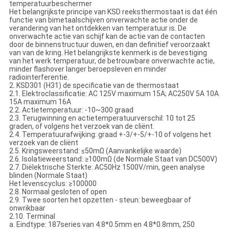
temperatuurbeschermer
Het belangrijkste principe van KSD reeksthermostaat is dat één
functie van bimetaalschijven onverwachte actie onder de
verandering van het ontdekken van temperatuur is. De
onverwachte actie van schijf kan de actie van de contacten
door de binnenstructuur duwen, en dan definitief veroorzaakt
van van de kring. Het belangrijkste kenmerk is de bevestiging
van het werk temperatuur, de betrouwbare onverwachte actie,
minder flashover langer beroepsleven en minder
radiointerferentie.
2. KSD301 (H31) de specificatie van de thermostaat
2.1. Elektroclassificatie: AC 125V maximum 15A; AC250V 5A 10A
15A maximum 16A
2.2. Actietemperatuur: -10~300 graad
2.3. Terugwinning en actietemperatuurverschil: 10 tot 25
graden, of volgens het verzoek van de cliënt.
2.4. Temperatuurafwijking: graad +-3/+-5/+-10 of volgens het
verzoek van de cliënt
2.5. Kringsweerstand: ≤50mΩ (Aanvankelijke waarde)
2.6. Isolatieweerstand: ≥100mΩ (de Normale Staat van DC500V)
2.7. Diëlektrische Sterkte: AC50Hz 1500V/min, geen analyse
blinden (Normale Staat)
Het levenscyclus: ≥100000
2.8. Normaal gesloten of open
2.9. Twee soorten het opzetten - steun: beweegbaar of
onwrikbaar
2.10. Terminal
a. Eindtype: 187series van 4.8*0.5mm en 4.8*0.8mm, 250