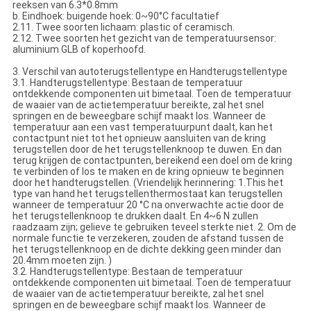
reeksen van 6.3*0.8mm
b. Eindhoek: buigende hoek: 0~90°C facultatief
2.11. Twee soorten lichaam: plastic of ceramisch.
2.12. Twee soorten het gezicht van de temperatuursensor:
aluminium GLB of koperhoofd.
3. Verschil van autoterugstellentype en Handterugstellentype
3.1. Handterugstellentype: Bestaan de temperatuur
ontdekkende componenten uit bimetaal. Toen de temperatuur
de waaier van de actietemperatuur bereikte, zal het snel
springen en de beweegbare schijf maakt los. Wanneer de
temperatuur aan een vast temperatuurpunt daalt, kan het
contactpunt niet tot het opnieuw aansluiten van de kring
terugstellen door de het terugstellenknoop te duwen. En dan
terug krijgen de contactpunten, bereikend een doel om de kring
te verbinden of los te maken en de kring opnieuw te beginnen
door het handterugstellen. (Vriendelijk herinnering: 1.This het
type van hand het terugstellenthermostaat kan terugstellen
wanneer de temperatuur 20 °C na onverwachte actie door de
het terugstellenknoop te drukken daalt. En 4~6 N zullen
raadzaam zijn; gelieve te gebruiken teveel sterkte niet. 2. Om de
normale functie te verzekeren, zouden de afstand tussen de
het terugstellenknoop en de dichte dekking geen minder dan
20.4mm moeten zijn. )
3.2. Handterugstellentype: Bestaan de temperatuur
ontdekkende componenten uit bimetaal. Toen de temperatuur
de waaier van de actietemperatuur bereikte, zal het snel
springen en de beweegbare schijf maakt los. Wanneer de