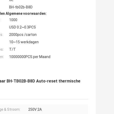
BH-tb02b-B8D
den Algemene voorwaarden:
:
1000
USD 0.2~0.3PCS
s:
2000pcs /carton
10~15 werkdagen
es:
T/T
en:
10000000PCS per Maand
aar BH-TB02B-B8D Auto-reset thermische
ge & Stroom:
250V 2A