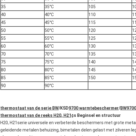
35
35°C
105
1
40
40°C
110
1
45
45°C
115
1
50
50°C
120
1
55
55°C
125
1
60
60°C
130
1
70
70°C
135
1
75
75°C
140
1
80
80°C
145
1
85
85°C
150
1
90
90°C
thermostaat van de serie BW
/
KSD
9700 warmtebeschermer
/
BW9700
thermostaat van de reeks H20, H21
¢s Beginsel en structuur
H20, H21serie universele en verbeterde beschermers met grote metal
geleidende metalen behuizing, bimetalen delen gelast met zilveren le