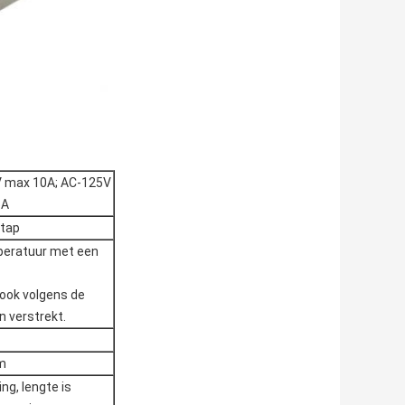
V max 10A; AC-125V
6A
stap
peratuur met een
ook volgens de
n verstrekt.
m
ing, lengte is