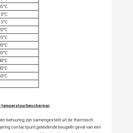
05°C
10°C
15°C
20°C
25°C
30°C
35°C
40°C
45°C
50°C
 temperatuurbeschermer
en behuizing zijn samengesteld uit de thermisch
gering contactpunt,geleidende beugelIn geval van een