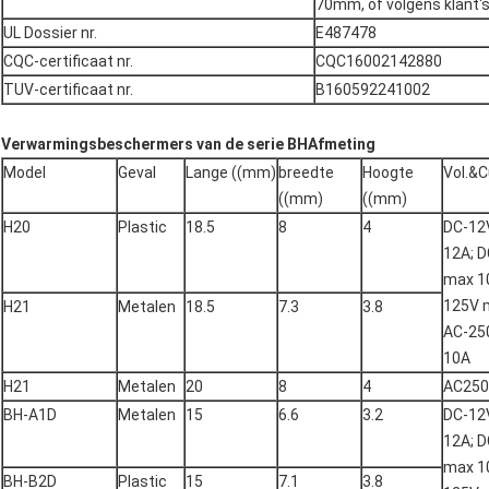
70mm, of volgens klant's
UL Dossier nr.
E487478
CQC-certificaat nr.
CQC16002142880
TUV-certificaat nr.
B160592241002
Verwarmingsbeschermers van de serie BH
Afmeting
Model
Geval
Lange ((mm)
breedte
Hoogte
Vol.&C
((mm)
((mm)
H20
Plastic
18.5
8
4
DC-12
12A; 
max 1
125V 
H21
Metalen
18.5
7.3
3.8
AC-25
10A
H21
Metalen
20
8
4
AC250
BH-A1D
Metalen
15
6.6
3.2
DC-12
12A; 
max 1
BH-B2D
Plastic
15
7.1
3.8