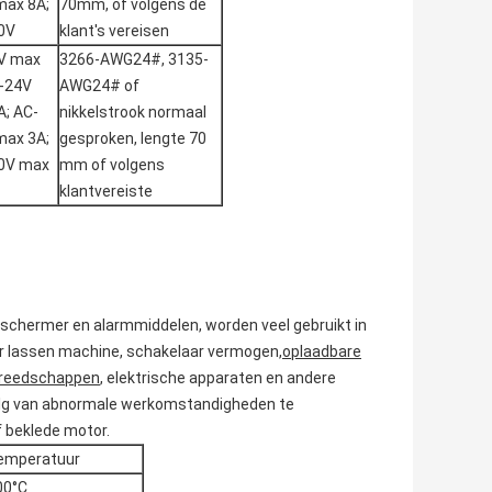
max 8A;
70mm, of volgens de
0V
klant's vereisen
V max
3266-AWG24#, 3135-
C-24V
AWG24# of
; AC-
nikkelstrook normaal
max 3A;
gesproken, lengte 70
0V max
mm of volgens
klantvereiste
eschermer en alarmmiddelen, worden veel gebruikt in
r lassen machine, schakelaar vermogen,
oplaadbare
ereedschappen
, elektrische apparaten en andere
volg van abnormale werkomstandigheden te
 beklede motor.
emperatuur
00°C