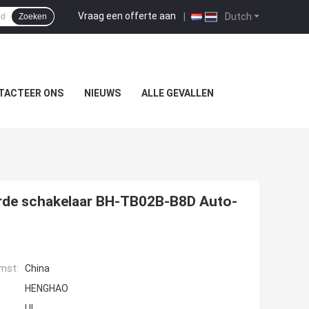
Vraag een offerte aan
|
Dutch
Zoeken
TACTEER ONS
NIEUWS
ALLE GEVALLEN
rde schakelaar BH-TB02B-B8D Auto-
mst:
China
HENGHAO
UL