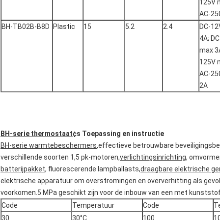
125V 
AC-25
BH-TB02B-B8D
Plastic
15
5.2
2.4
DC-12
4A; D
max 3A
125V 
AC-25
2A
BH-serie thermostaat
¢s Toepassing en instructie
BH-serie warmtebeschermers
,effectieve betrouwbare beveiligingsb
verschillende soorten 1,5 pk-motoren,
verlichtingsinrichting
, omvorme
batterijpakket
, fluorescerende lampballasts,
draagbare elektrische g
elektrische apparatuur om overstromingen en oververhitting als ge
voorkomen.5 MPa geschikt zijn voor de inbouw van een met kunststof
Code
Temperatuur
Code
T
30
30°C
100
1