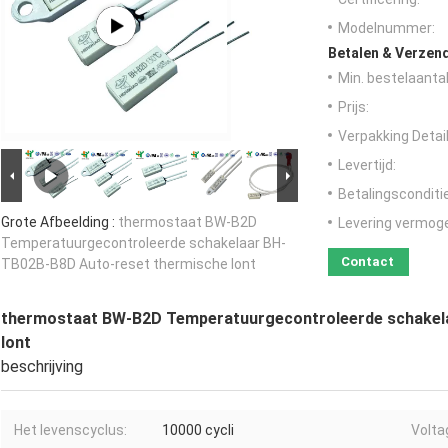
Modelnummer:
Betalen & Verzen
Min. bestelaantal
Prijs:
Verpakking Detail
Levertijd:
Betalingsconditi
Grote Afbeelding :
thermostaat BW-B2D
Levering vermog
Temperatuurgecontroleerde schakelaar BH-
Contact
TB02B-B8D Auto-reset thermische lont
thermostaat BW-B2D Temperatuurgecontroleerde schakel
lont
beschrijving
Het levenscyclus:
10000 cycli
Volta