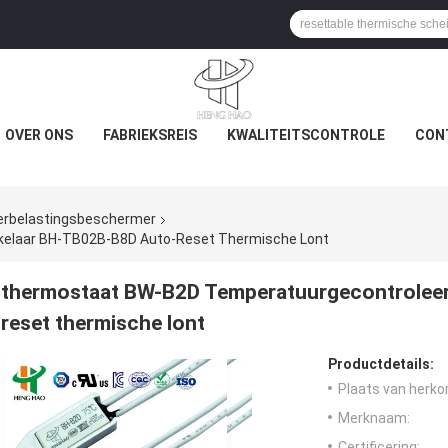
OVER ONS
FABRIEKSREIS
KWALITEITSCONTROLE
CON
verbelastingsbeschermer
elaar BH-TB02B-B8D Auto-Reset Thermische Lont
thermostaat BW-B2D Temperatuurgecontrolee
reset thermische lont
Productdetails:
Plaats van herko
Merknaam:
Certificering: