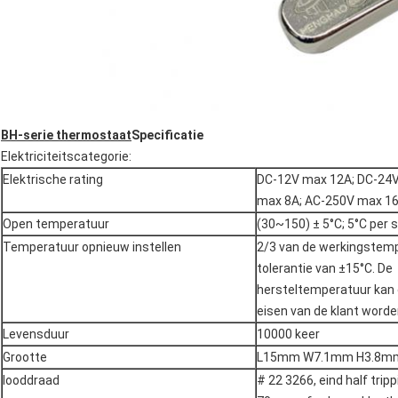
BH-serie thermostaat
Specificatie
Elektriciteitscategorie:
Elektrische rating
DC-12V max 12A; DC-24
max 8A; AC-250V max 1
Open temperatuur
(30~150) ± 5°C; 5°C per 
Temperatuur opnieuw instellen
2/3 van de werkingstem
tolerantie van ±15°C. De
hersteltemperatuur kan 
eisen van de klant worde
Levensduur
10000 keer
Grootte
L15mm W7.1mm H3.8m
looddraad
# 22 3266, eind half tripp