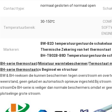
normaal gesloten of normaal open
Contacttype:
Schak
30-150℃
COMP
Temperatuurbereik:
SOFT
ENGIN
BW-B2D temperatuurgestuurde schakelaa
Markeren:
Thermische Zekering van het thermostaat 
BH-TB02B-B8D Temperatuurgestuurde sch
BH-serie thermostaat
/
Miniatuur warmtebeschermer
/
Termostaat me
BH-serie thermostaat
¢s Beginsel en structuur
BW & BH-reeksen die kunnen beschermen tegen overstroom en overtemp
weerstand, geen geluid en automatisch opnieuw ingesteld.Bij stroom 
stroomDe BH-serie is veiliger dan normale beschermers.omdat er gee
plotselinge grote stroom.