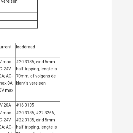
 vereisen
urrent
looddraad
V max
#20 3135, eind 5mm
DC-24V
half tripping, lengte is
0A; AC-
70mm, of volgens de
max 8A;
klant's vereisen
0V max
V 20A
#16 3135
V max
#20 3135, #22 3266,
DC-24V
#22 3135, eind 5mm
0A; AC-
half tripping, lengte is