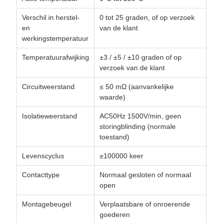
Verschil in herstel-
0 tot 25 graden, of op verzoek
en
van de klant
werkingstemperatuur
Temperatuurafwijking
±3 / ±5 / ±10 graden of op
verzoek van de klant
Circuitweerstand
≤ 50 mΩ (aanvankelijke
waarde)
Isolatieweerstand
AC50Hz 1500V/min, geen
storingblinding (normale
toestand)
Levenscyclus
≥100000 keer
Contacttype
Normaal gesloten of normaal
open
Montagebeugel
Verplaatsbare of onroerende
goederen