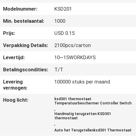
Modelnummer:
KSD201
KWALITEITSCONTROLE
Min. bestelaantal:
1000
CONTACTEER
Prijs:
USD 0.15
ONS
Verpakking Details:
2100pcs/carton
Levertijd:
10~15WORKDAYS
NIEUWS
Betalingscondities:
T/T
ALLE
Levering
100000 stuks per maand
vermogen:
GEVALLEN
Hoog licht:
ksd301 thermostaat
Temperatuurbeschermer Controller Switch
,
SITEMAP
Handmatig terugzetten KSD301
thermostaat
,
PRIVACY
Auto het Terugstellenksd301 Thermostaat