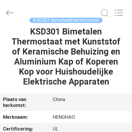
Heng
Hao
Electric
Co.,
Ltd.
KSD301 bimetaalthermostaat
All
Rights
Reserved.
KSD301 Bimetalen
THUIS
Thermostaat met Kunststof
PRODUCTEN
of Keramische Behuizing en
Aluminium Kap of Koperen
VR-
Kop voor Huishoudelijke
SHOW
Elektrische Apparaten
OVER
Plaats van
China
herkomst:
ONS
Merknaam:
HENGHAO
FABRIEKSREIS
Certificering:
UL