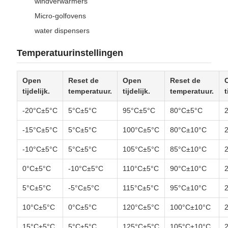
windverwarmers
Micro-golfovens
water dispensers
Temperatuurinstellingen
Open
Reset de
Open
Reset de
tijdelijk.
temperatuur.
tijdelijk.
temperatuur.
t
-20°C±5°C
5°C±5°C
95°C±5°C
80°C±5°C
-15°C±5°C
5°C±5°C
100°C±5°C
80°C±10°C
-10°C±5°C
5°C±5°C
105°C±5°C
85°C±10°C
0°C±5°C
-10°C±5°C
110°C±5°C
90°C±10°C
5°C±5°C
-5°C±5°C
115°C±5°C
95°C±10°C
10°C±5°C
0°C±5°C
120°C±5°C
100°C±10°C
15°C±5°C
5°C±5°C
125°C±5°C
105°C±10°C