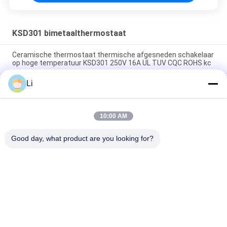
KSD301 bimetaalthermostaat
Ceramische thermostaat thermische afgesneden schakelaar
op hoge temperatuur KSD301 250V 16A UL TUV CQC ROHS kc
Li
De bimetaalthermostaten van de Schijf Onverwachte Actie,
lage temperatuur beperkten controleschakelaar H31 250V 10
13C
10:00 AM
Onverwachte Actietype KSD301 Bimetaalthermostaatac
125V 250V Geschatte Macht
Good day, what product are you looking for?
populaire categorieën
Alle
KSD 
KSD301 
Bimetaalthermostaat
Bimetaalthermostaat
Thermische 
KSD302 