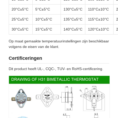
20°C±5°C
5°C±5°C
130°C±5°C
110°C±10°C
25°C±5°C
10°C±5°C
135°C±5°C
115°C±10°C
30°C±5°C
15°C±5°C
140°C±5°C
120°C±10°C
Op maat gemaakte temperatuurinstellingen zijn beschikbaar
volgens de eisen van de klant.
Certificeringen
Dit product heeft UL-, CQC-, TUV- en RoHS-certificering.