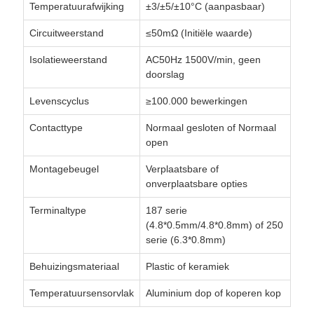
Temperatuurafwijking
±3/±5/±10°C (aanpasbaar)
Circuitweerstand
≤50mΩ (Initiële waarde)
Isolatieweerstand
AC50Hz 1500V/min, geen
doorslag
Levenscyclus
≥100.000 bewerkingen
Contacttype
Normaal gesloten of Normaal
open
Montagebeugel
Verplaatsbare of
onverplaatsbare opties
Terminaltype
187 serie
(4.8*0.5mm/4.8*0.8mm) of 250
serie (6.3*0.8mm)
Behuizingsmateriaal
Plastic of keramiek
Temperatuursensorvlak
Aluminium dop of koperen kop