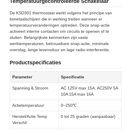
Temperatuurgecontroleerde Schakelaar
De KSD301 thermostaat werkt volgens het principe van
bimetaalschijven die in werking treden wanneer er
temperatuurveranderingen optreden. Deze snap-actie
activeert interne contacten om circuits te openen of te
sluiten. Belangrijkste kenmerken zijn vaste
werktemperaturen, betrouwbare snap-actie, minimale
overslag, lange levensduur en lage radio-interferentie.
Productspecificaties
Parameter
Specificatie
Spanning & Stroom
AC 125V max 15A; AC250V 5A
10A 15A max 16A
Actietemperatuur
0~250℃
Herstel/Actie Temp
0 tot 25 graden (aanpasbaar)
Verschil