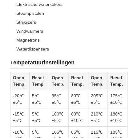
Elektrische waterkokers
Stoompistolen
Strijkijzers
Windwarmers
Magnetrons
Waterdispensers
Temperatuurinstellingen
Open
Reset
Open
Reset
Open
Reset
Temp.
Temp.
Temp.
Temp.
Temp.
Temp.
-20℃
5℃
95℃
80℃
205℃
175℃
±5℃
±5℃
±5℃
±5℃
±5℃
±10℃
-15℃
5℃
100℃
80℃
210℃
180℃
±5℃
±5℃
±5℃
±10℃
±5℃
±10℃
-10℃
5℃
105℃
85℃
215℃
185℃