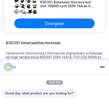
KSD301 Bimetalen thermostaat
met 100000 cycli 250V 16A en 0-
250°C Temperatuurbereik
Doorgaan
KSD301 bimetaalthermostaat
Ceramische thermostaat thermische afgesneden schakelaar
op hoge temperatuur KSD301 250V 16A UL TUV CQC ROHS kc
Li
De bimetaalthermostaten van de Schijf Onverwachte Actie,
lage temperatuur beperkten controleschakelaar H31 250V 10
13C
4:04 PM
Onverwachte Actietype KSD301 Bimetaalthermostaatac
125V 250V Geschatte Macht
Good day, what product are you looking for?
populaire categorieën
Alle