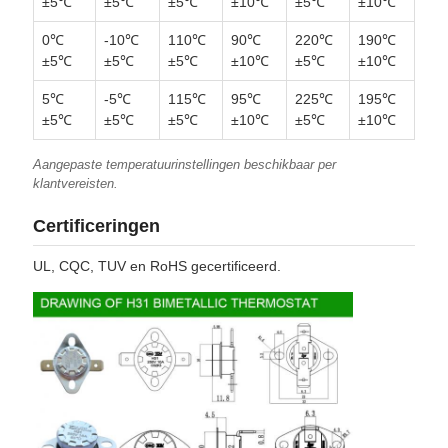
±5℃
±5℃
±5℃
±10℃
±5℃
±10℃
0℃
-10℃
110℃
90℃
220℃
190℃
±5℃
±5℃
±5℃
±10℃
±5℃
±10℃
5℃
-5℃
115℃
95℃
225℃
195℃
±5℃
±5℃
±5℃
±10℃
±5℃
±10℃
Aangepaste temperatuurinstellingen beschikbaar per
klantvereisten.
Certificeringen
UL, CQC, TUV en RoHS gecertificeerd.