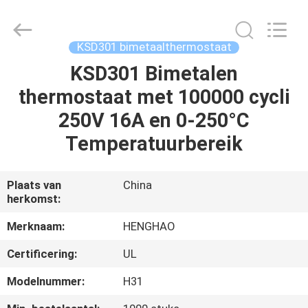
Heng
Hao
Electric
Co.,
Ltd.
KSD301 bimetaalthermostaat
All
Rights
Reserved.
KSD301 Bimetalen
THUIS
thermostaat met 100000 cycli
PRODUCTEN
250V 16A en 0-250°C
Temperatuurbereik
VR-
SHOW
Plaats van
China
herkomst:
OVER
Merknaam:
HENGHAO
ONS
Certificering:
UL
Modelnummer:
H31
FABRIEKSREIS