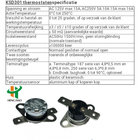
KSD301 thermostaten
specificatie
Spanning en stroom
AC 125V max 15A; AC250V 5A 10A 15A max 16A
ActieTemperatuur
0°C tot 250°C
Verschil in herstel- en
0 tot 25 graden, of op verzoek van de klant.
werkingstemperatuur
Temperatuurafwijking:
±3 / ±5 / ±10 graden of op verzoek van de klant
Circuitweerstand
≤ 50 mΩ (aanvankelijke waarde)
Isolatieweerstand
AC50Hz 1500V/min, geen storingblinding
(normale toestand)
Levenscyclus
≥100000 keer
Contacttype
Normaal gesloten of normaal open
Twee soorten
roerende of onbeweeglijke
bevestigingsbeugel
Terminaltype
a. Terminaltype: 187 serie van 4,8*0,5 mm en
4,8*0,8 mm, 250 serie van 6,3*0,8 mm
b. Eindhoek: buighoek: 0 tot 90°C, optioneel
Huis
plastic of keramisch.
Temperatuursensor
aluminium kap of koperen kop.