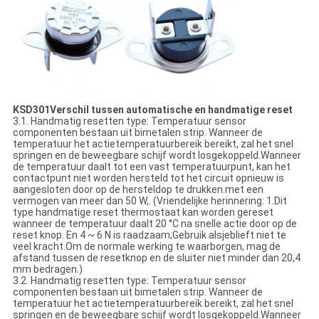
K
SD301
Verschil tussen automatische en handmatige reset
3.1. Handmatig resetten type: Temperatuur sensor
componenten bestaan uit bimetalen strip. Wanneer de
temperatuur het actietemperatuurbereik bereikt, zal het snel
springen en de beweegbare schijf wordt losgekoppeld.Wanneer
de temperatuur daalt tot een vast temperatuurpunt, kan het
contactpunt niet worden hersteld tot het circuit opnieuw is
aangesloten door op de hersteldop te drukken.met een
vermogen van meer dan 50 W,. (Vriendelijke herinnering: 1.Dit
type handmatige reset thermostaat kan worden gereset
wanneer de temperatuur daalt 20 °C na snelle actie door op de
reset knop. En 4 ~ 6 N is raadzaam;Gebruik alsjeblieft niet te
veel kracht.Om de normale werking te waarborgen, mag de
afstand tussen de resetknop en de sluiter niet minder dan 20,4
mm bedragen.)
3.2. Handmatig resetten type: Temperatuur sensor
componenten bestaan uit bimetalen strip. Wanneer de
temperatuur het actietemperatuurbereik bereikt, zal het snel
springen en de beweegbare schijf wordt losgekoppeld.Wanneer