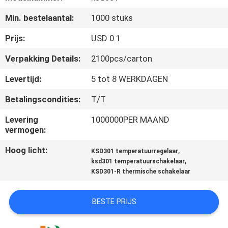
Min. bestelaantal:
1000 stuks
KWALITEITSCONTROLE
Prijs:
USD 0.1
CONTACTEER
Verpakking Details:
2100pcs/carton
ONS
Levertijd:
5 tot 8 WERKDAGEN
Betalingscondities:
T/T
NIEUWS
Levering
1000000PER MAAND
vermogen:
ALLE
Hoog licht:
,
GEVALLEN
KSD301 temperatuurregelaar
,
ksd301 temperatuurschakelaar
KSD301-R thermische schakelaar
SITEMAP
BESTE PRIJS
PRIVACY