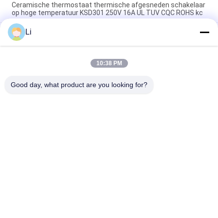
Ceramische thermostaat thermische afgesneden schakelaar
op hoge temperatuur KSD301 250V 16A UL TUV CQC ROHS kc
Li
De bimetaalthermostaten van de Schijf Onverwachte Actie,
lage temperatuur beperkten controleschakelaar H31 250V 10
13C
10:38 PM
Onverwachte Actietype KSD301 Bimetaalthermostaatac
125V 250V Geschatte Macht
Good day, what product are you looking for?
populaire categorieën
Alle
KSD 
KSD301 
Bimetaalthermostaat
Bimetaalthermostaat
Thermische 
KSD302 
Beschermingsschakelaar
Thermostaat
Ksd Thermische 
NTC-De Sensor Van De 
Schakelaar
Thermistortemperatuur