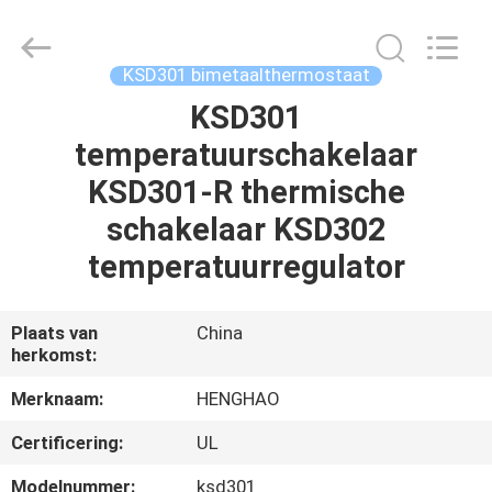
Heng
Hao
Electric
Co.,
Ltd.
KSD301 bimetaalthermostaat
All
Rights
Reserved.
KSD301
THUIS
temperatuurschakelaar
PRODUCTEN
KSD301-R thermische
schakelaar KSD302
VR-
temperatuurregulator
SHOW
Plaats van
China
herkomst:
OVER
ONS
Merknaam:
HENGHAO
Certificering:
UL
FABRIEKSREIS
Modelnummer:
ksd301