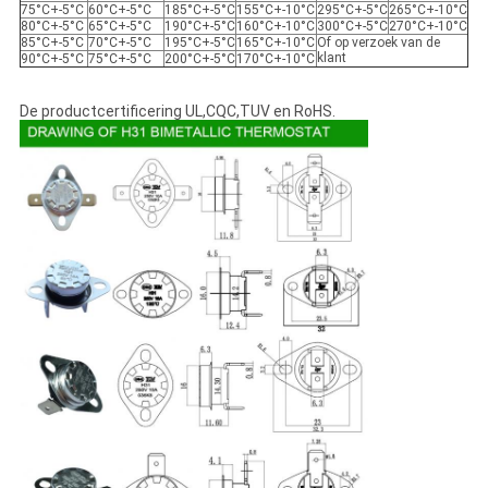
75°C+-5°C
60°C+-5°C
185°C+-5°C
155°C+-10°C
295°C+-5°C
265°C+-10°C
80°C+-5°C
65°C+-5°C
190°C+-5°C
160°C+-10°C
300°C+-5°C
270°C+-10°C
85°C+-5°C
70°C+-5°C
195°C+-5°C
165°C+-10°C
Of op verzoek van de
klant
90°C+-5°C
75°C+-5°C
200°C+-5°C
170°C+-10°C
De productcertificering UL,CQC,TUV en RoHS.