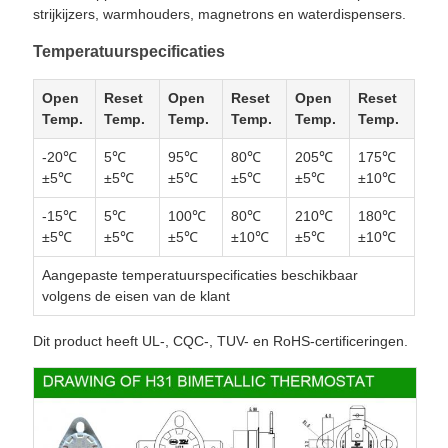
strijkijzers, warmhouders, magnetrons en waterdispensers.
Temperatuurspecificaties
Open
Reset
Open
Reset
Open
Reset
Temp.
Temp.
Temp.
Temp.
Temp.
Temp.
-20℃
5℃
95℃
80℃
205℃
175℃
±5℃
±5℃
±5℃
±5℃
±5℃
±10℃
-15℃
5℃
100℃
80℃
210℃
180℃
±5℃
±5℃
±5℃
±10℃
±5℃
±10℃
Aangepaste temperatuurspecificaties beschikbaar
volgens de eisen van de klant
Dit product heeft UL-, CQC-, TUV- en RoHS-certificeringen.