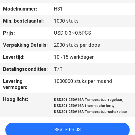
Modelnummer:
H31
KWALITEITSCONTROLE
Min. bestelaantal:
1000 stuks
CONTACTEER
Prijs:
USD 0.3~0.5PCS
ONS
Verpakking Details:
2000 stuks per doos
Levertijd:
10~15 werkdagen
NIEUWS
Betalingscondities:
T/T
ALLE
Levering
1000000 stuks per maand
vermogen:
GEVALLEN
Hoog licht:
,
KSD301 250V16A Temperatuurregelaar
,
KSD301 250V16A thermische lont
SITEMAP
KSD301 250V16A Temperatuurschakelaar
PRIVACY
BESTE PRIJS