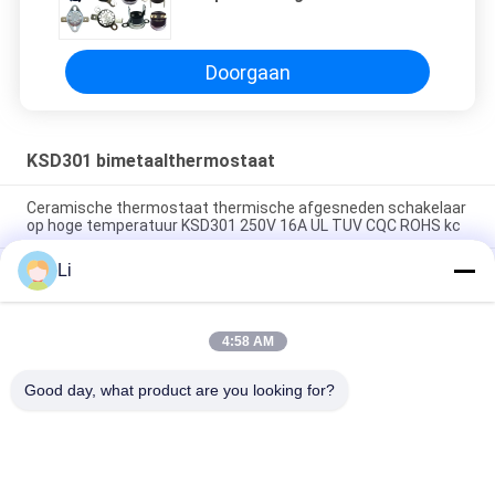
Koffiezetapparaten en
Broodroosters met 250V 16A
Rating
Doorgaan
KSD301 bimetaalthermostaat
Ceramische thermostaat thermische afgesneden schakelaar
op hoge temperatuur KSD301 250V 16A UL TUV CQC ROHS kc
Li
De bimetaalthermostaten van de Schijf Onverwachte Actie,
lage temperatuur beperkten controleschakelaar H31 250V 10
13C
4:58 AM
Onverwachte Actietype KSD301 Bimetaalthermostaatac
125V 250V Geschatte Macht
Good day, what product are you looking for?
populaire categorieën
Alle