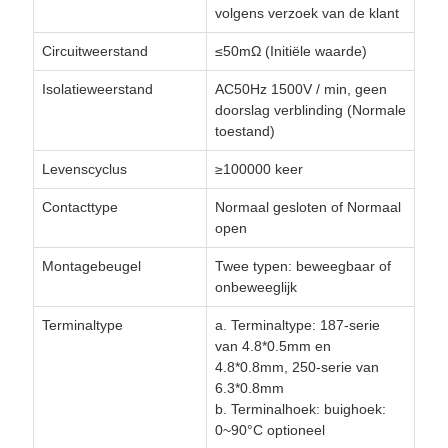
volgens verzoek van de klant
Circuitweerstand
≤50mΩ (Initiële waarde)
Isolatieweerstand
AC50Hz 1500V / min, geen
doorslag verblinding (Normale
toestand)
Levenscyclus
≥100000 keer
Contacttype
Normaal gesloten of Normaal
open
Montagebeugel
Twee typen: beweegbaar of
onbeweeglijk
Terminaltype
a. Terminaltype: 187-serie
van 4.8*0.5mm en
4.8*0.8mm, 250-serie van
6.3*0.8mm
b. Terminalhoek: buighoek:
0~90°C optioneel