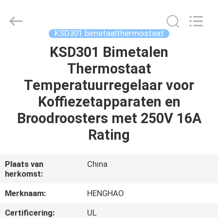
Heng
Hao
Electric
Co.,
Ltd.
KSD301 bimetaalthermostaat
All
Rights
Reserved.
KSD301 Bimetalen
THUIS
Thermostaat
PRODUCTEN
Temperatuurregelaar voor
Koffiezetapparaten en
VR-
Broodroosters met 250V 16A
SHOW
Rating
OVER
Plaats van
China
herkomst:
ONS
Merknaam:
HENGHAO
FABRIEKSREIS
Certificering:
UL