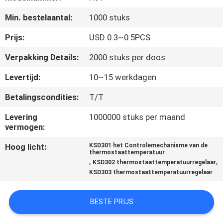
Min. bestelaantal:
1000 stuks
KWALITEITSCONTROLE
Prijs:
USD 0.3~0.5PCS
CONTACTEER
Verpakking Details:
2000 stuks per doos
ONS
Levertijd:
10~15 werkdagen
Betalingscondities:
T/T
NIEUWS
Levering
1000000 stuks per maand
vermogen:
ALLE
Hoog licht:
KSD301 het Controlemechanisme van de
GEVALLEN
thermostaattemperatuur
,
,
KSD302 thermostaattemperatuurregelaar
KSD303 thermostaattemperatuurregelaar
SITEMAP
BESTE PRIJS
PRIVACY