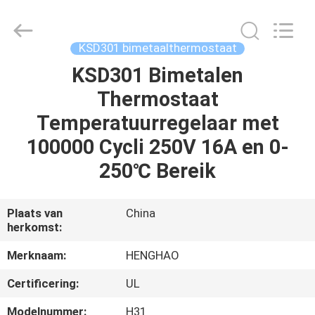
Heng
Hao
Electric
Co.,
Ltd.
KSD301 bimetaalthermostaat
All
Rights
Reserved.
KSD301 Bimetalen
THUIS
Thermostaat
PRODUCTEN
Temperatuurregelaar met
100000 Cycli 250V 16A en 0-
VR-
250℃ Bereik
SHOW
Plaats van
China
herkomst:
OVER
ONS
Merknaam:
HENGHAO
Certificering:
UL
FABRIEKSREIS
Modelnummer:
H31