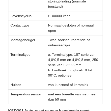
storingblinding (normale
toestand)
Levenscyclus
≥100000 keer
Contacttype
Normaal gesloten of normaal
open
Montagebeugel
Twee soorten: roerende of
onbeweeglijke
Terminaltype
a. Terminaltype: 187 serie van
4,8*0,5 mm en 4,8*0,8 mm, 250
serie van 6,3*0,8 mm
b. Eindhoek: buighoek: 0 tot
90°C, optioneel
Huizen
van kunststof of keramiek
Temperatuursensor
met een breedte van niet meer
dan 50 mm
KSD301 Auto-reset versus handmatig reset