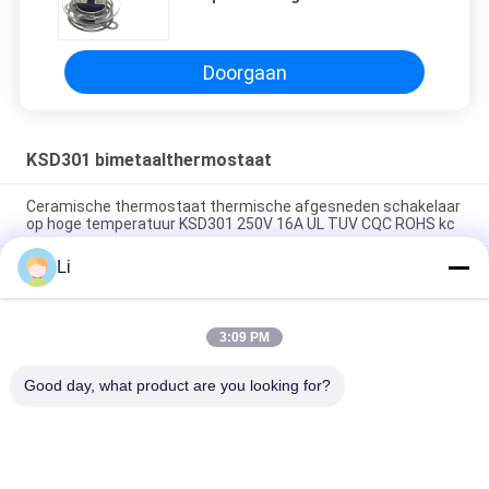
Cycli 250V 16A en 0-250℃ Bereik
Doorgaan
KSD301 bimetaalthermostaat
Ceramische thermostaat thermische afgesneden schakelaar
op hoge temperatuur KSD301 250V 16A UL TUV CQC ROHS kc
Li
De bimetaalthermostaten van de Schijf Onverwachte Actie,
lage temperatuur beperkten controleschakelaar H31 250V 10
13C
3:09 PM
Onverwachte Actietype KSD301 Bimetaalthermostaatac
125V 250V Geschatte Macht
Good day, what product are you looking for?
populaire categorieën
Alle