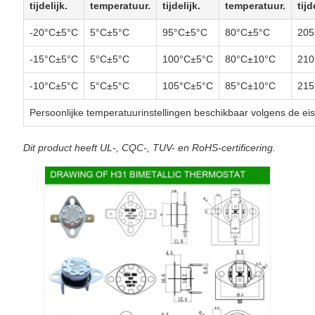
tijdelijk.
temperatuur.
tijdelijk.
temperatuur.
tijd
-20°C±5°C
5°C±5°C
95°C±5°C
80°C±5°C
205
-15°C±5°C
5°C±5°C
100°C±5°C
80°C±10°C
210
-10°C±5°C
5°C±5°C
105°C±5°C
85°C±10°C
215
Persoonlijke temperatuurinstellingen beschikbaar volgens de ei
Dit product heeft UL-, CQC-, TUV- en RoHS-certificering.