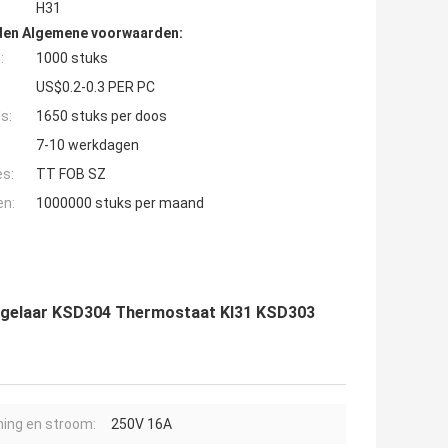
H31
den Algemene voorwaarden:
:
1000 stuks
US$0.2-0.3 PER PC
s:
1650 stuks per doos
7-10 werkdagen
es:
TT FOB SZ
en:
1000000 stuks per maand
egelaar KSD304 Thermostaat KI31 KSD303
ing en stroom:
250V 16A