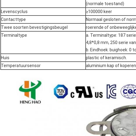
(normale toestand)
Levenscyclus
≥100000 keer
Contacttype
Normaal gesloten of nor
Twee soorten bevestigingsbeugel
roerende of onbeweeglijk
Terminaltype
a. Terminaltype: 187 seri
4,8*0,8 mm, 250 serie va
b. Eindhoek: buighoek: 0 t
Huis
plastic of keramisch.
Temperatuursensor
aluminium kap of koperen