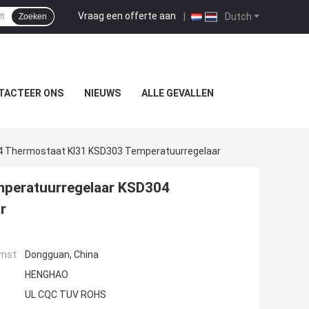
Vraag een offerte aan
|
Dutch
Zoeken
TACTEER ONS
NIEUWS
ALLE GEVALLEN
4 Thermostaat KI31 KSD303 Temperatuurregelaar
mperatuurregelaar KSD304
r
mst:
Dongguan, China
HENGHAO
UL CQC TUV ROHS