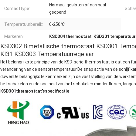
Normaal gesloten of normaal
Contacttype:
Schak
geopend
Temperatuurbereik:
0-250°C
Markeren:
KSD304 thermostaat
,
KSD301 temperatuur
KSD302 Bimetallische thermostaat KSD301 Temp
KI31 KSD303 Temperatuurregelaar
Het belangrijkste principe van de KSD-serie thermostaat is dat een fun
verandering van de sensortemperatuur.De snap actie van de schijf kan
duwenDe belangrijkste kenmerken zijn de vaststelling van de werktem
het schakelen en de snelheid van het schakelen.minder flitsen, langer
KSD301
thermostaat
’
s
specificatie