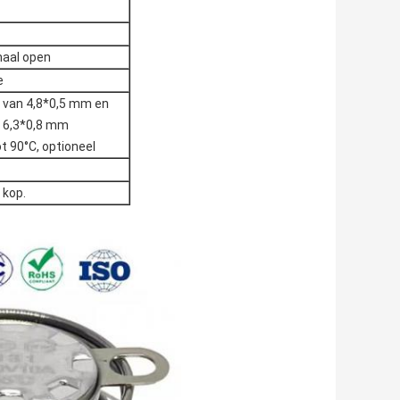
maal open
e
e van 4,8*0,5 mm en
n 6,3*0,8 mm
ot 90°C, optioneel
 kop.