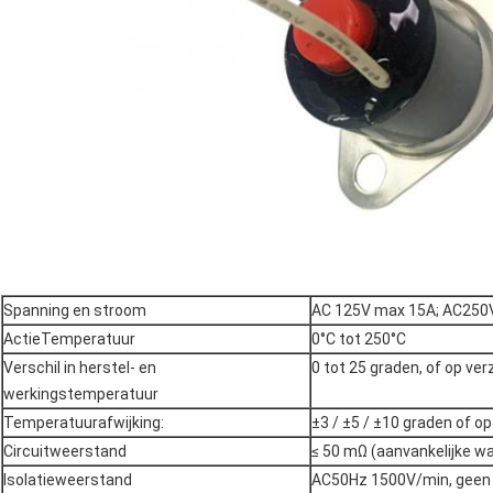
Spanning en stroom
AC 125V max 15A; AC250
ActieTemperatuur
0°C tot 250°C
Verschil in herstel- en
0 tot 25 graden, of op ver
werkingstemperatuur
Temperatuurafwijking:
±3 / ±5 / ±10 graden of op
Circuitweerstand
≤ 50 mΩ (aanvankelijke w
Isolatieweerstand
AC50Hz 1500V/min, geen s