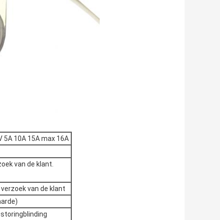
V 5A 10A 15A max 16A
zoek van de klant.
 verzoek van de klant
aarde)
toringblinding