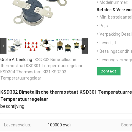
Modelnummer:
Betalen & Verzen
Min. bestelaantal
Prijs:
Verpakking Detail
Levertijd:
Betalingsconditi
Grote Afbeelding :
KSD302 Bimetallische
Levering vermog
thermostaat KSD301 Temperatuurregelaar
Contact
KSD304 Thermostaat KI31 KSD303
Temperatuurregelaar
KSD302 Bimetallische thermostaat KSD301 Temperatuurr
Temperatuurregelaar
beschrijving
Levenscyclus:
100000 cycli
Spann