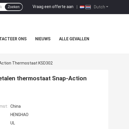
Vraag een offerte aan
|
Dutch
Zoeken
TACTEER ONS
NIEUWS
ALLE GEVALLEN
Action Thermostaat KSD302
talen thermostaat Snap-Action
mst:
China
HENGHAO
UL