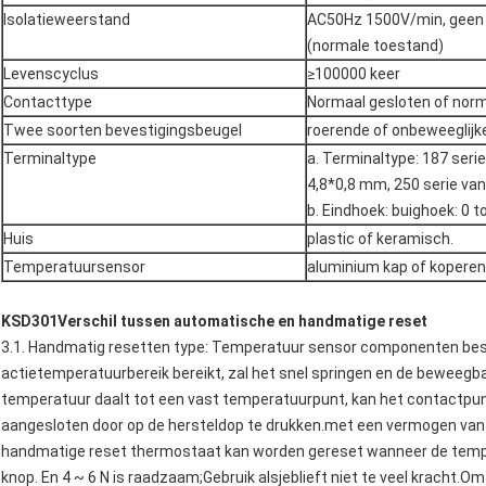
Isolatieweerstand
AC50Hz 1500V/min, geen s
(normale toestand)
Levenscyclus
≥100000 keer
Contacttype
Normaal gesloten of nor
Twee soorten bevestigingsbeugel
roerende of onbeweeglijk
Terminaltype
a. Terminaltype: 187 seri
4,8*0,8 mm, 250 serie va
b. Eindhoek: buighoek: 0 t
Huis
plastic of keramisch.
Temperatuursensor
aluminium kap of koperen
K
SD301
Verschil tussen automatische en handmatige reset
3.1. Handmatig resetten type: Temperatuur sensor componenten best
actietemperatuurbereik bereikt, zal het snel springen en de beweegb
temperatuur daalt tot een vast temperatuurpunt, kan het contactpunt 
aangesloten door op de hersteldop te drukken.met een vermogen van me
handmatige reset thermostaat kan worden gereset wanneer de tempera
knop. En 4 ~ 6 N is raadzaam;Gebruik alsjeblieft niet te veel kracht