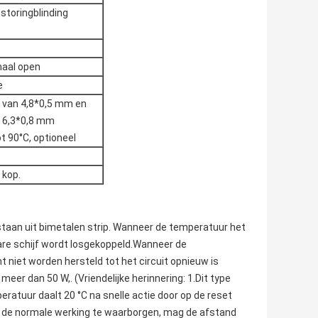
toringblinding
maal open
e
e van 4,8*0,5 mm en
n 6,3*0,8 mm
ot 90°C, optioneel
 kop.
aan uit bimetalen strip. Wanneer de temperatuur het
are schijf wordt losgekoppeld.Wanneer de
niet worden hersteld tot het circuit opnieuw is
er dan 50 W,. (Vriendelijke herinnering: 1.Dit type
tuur daalt 20 °C na snelle actie door op de reset
.Om de normale werking te waarborgen, mag de afstand