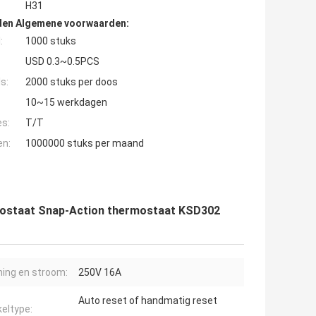
H31
den Algemene voorwaarden:
:
1000 stuks
USD 0.3~0.5PCS
s:
2000 stuks per doos
10~15 werkdagen
es:
T/T
en:
1000000 stuks per maand
ostaat Snap-Action thermostaat KSD302
ing en stroom:
250V 16A
Auto reset of handmatig reset
eltype: