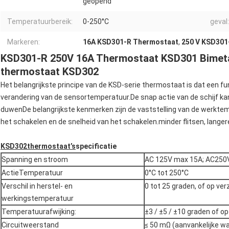
geopend
Temperatuurbereik:
0-250°C
geval:
Markeren:
16A KSD301-R Thermostaat
,
250 V KSD301
KSD301-R 250V 16A Thermostaat KSD301 Bimeta
thermostaat KSD302
Het belangrijkste principe van de KSD-serie thermostaat is dat een fun
verandering van de sensortemperatuur.De snap actie van de schijf kan
duwenDe belangrijkste kenmerken zijn de vaststelling van de werktem
het schakelen en de snelheid van het schakelen.minder flitsen, langer
KSD302
thermostaat
’
s
specificatie
Spanning en stroom
AC 125V max 15A; AC250
ActieTemperatuur
0°C tot 250°C
Verschil in herstel- en
0 tot 25 graden, of op ver
werkingstemperatuur
Temperatuurafwijking:
±3 / ±5 / ±10 graden of op
Circuitweerstand
≤ 50 mΩ (aanvankelijke w