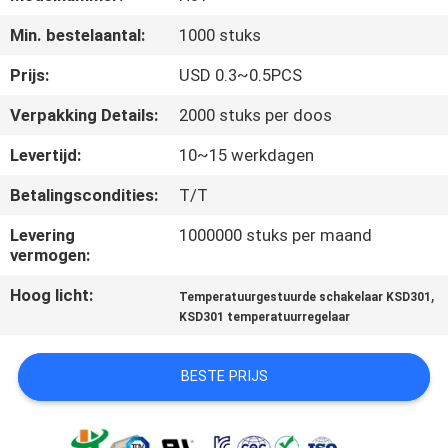
Min. bestelaantal:
1000 stuks
KWALITEITSCONTROLE
Prijs:
USD 0.3~0.5PCS
CONTACTEER
Verpakking Details:
2000 stuks per doos
ONS
Levertijd:
10~15 werkdagen
Betalingscondities:
T/T
NIEUWS
Levering
1000000 stuks per maand
vermogen:
ALLE
Hoog licht:
,
GEVALLEN
Temperatuurgestuurde schakelaar KSD301
KSD301 temperatuurregelaar
SITEMAP
BESTE PRIJS
PRIVACY