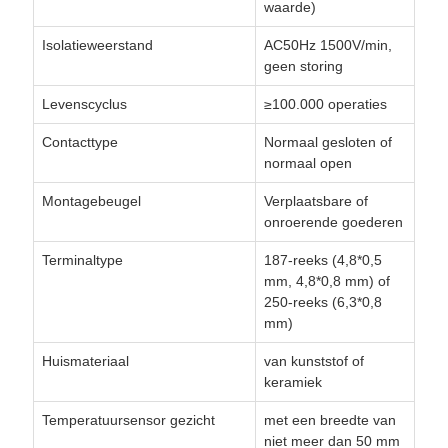
waarde)
Isolatieweerstand
AC50Hz 1500V/min,
geen storing
Levenscyclus
≥100.000 operaties
Contacttype
Normaal gesloten of
normaal open
Montagebeugel
Verplaatsbare of
onroerende goederen
Terminaltype
187-reeks (4,8*0,5
mm, 4,8*0,8 mm) of
250-reeks (6,3*0,8
mm)
Huismateriaal
van kunststof of
keramiek
Temperatuursensor gezicht
met een breedte van
niet meer dan 50 mm