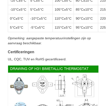
-15°C±5°C
5°C±5°C
100°C±5°C
80°C±10°C
210
-10°C±5°C
5°C±5°C
105°C±5°C
85°C±10°C
215
0°C±5°C
-10°C±5°C
110°C±5°C
90°C±10°C
220
5°C±5°C
-5°C±5°C
115°C±5°C
95°C±10°C
225
Opmerking: aangepaste temperatuurinstellingen zijn op
aanvraag beschikbaar.
Certificeringen
UL, CQC, TUV en RoHS gecertificeerd.