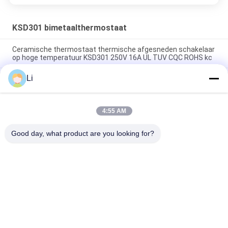
KSD301 bimetaalthermostaat
Ceramische thermostaat thermische afgesneden schakelaar
op hoge temperatuur KSD301 250V 16A UL TUV CQC ROHS kc
Li
De bimetaalthermostaten van de Schijf Onverwachte Actie,
lage temperatuur beperkten controleschakelaar H31 250V 10
13C
4:55 AM
Onverwachte Actietype KSD301 Bimetaalthermostaatac
125V 250V Geschatte Macht
Good day, what product are you looking for?
populaire categorieën
Alle
KSD 
KSD301 
Bimetaalthermostaat
Bimetaalthermostaat
Thermische 
KSD302 
Beschermingsschakelaar
Thermostaat