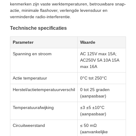
kenmerken zijn vaste werktemperaturen, betrouwbare snap-
actie, minimale flashover, verlengde levensduur en
verminderde radio-interferentie.
Technische specificaties
Parameter
Waarde
Spanning en stroom
AC 125V max 15A;
AC250V 5A 10A 15A
max 16A
Actie temperatuur
0°C tot 250°C
Herstel/actietemperatuurverschil
0 tot 25 graden
(aanpasbaar)
Temperatuurafwijking
±3 ±5 ±10°C
(aanpasbaar)
Circuitweerstand
≤ 50 mΩ
(aanvankelijke