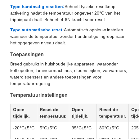
Type handmatig resetten:
Behoeft fysieke resetknop
activering nadat de temperatuur ongeveer 20°C van het
trippiepunt daalt. Behoeft 4-6N kracht voor reset.
Type automatische reset:
Automatisch opnieuw instellen
wanneer de temperatuur zonder handmatige ingreep naar
het opgegeven niveau daalt.
Toepassingen
Breed gebruikt in huishoudelijke apparaten, waaronder
koffiepotten, lamineermachines, stoomstrijken, verwarmers,
waterdispensers en andere toepassingen voor
temperatuurregeling.
Temperatuurinstellingen
Open
Reset de
Open
Reset de
Op
tijdelijk.
temperatuur.
tijdelijk.
temperatuur.
tijd
-20°C±5°C
5°C±5°C
95°C±5°C
80°C±5°C
205