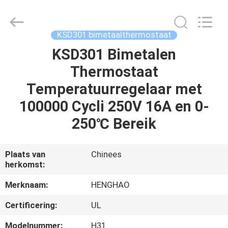
Heng
Hao
Electric
Co.,
Ltd.
KSD301 bimetaalthermostaat
All
Rights
Reserved.
KSD301 Bimetalen
THUIS
Thermostaat
PRODUCTEN
Temperatuurregelaar met
100000 Cycli 250V 16A en 0-
VR-
250℃ Bereik
SHOW
Plaats van
Chinees
herkomst:
OVER
ONS
Merknaam:
HENGHAO
Certificering:
UL
FABRIEKSREIS
Modelnummer:
H31