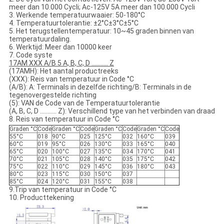
meer dan 10.000 Cycli; Ac-125V 5A meer dan 100.000 Cycli
3. Werkende temperatuurwaaier: 50-180°C
4. Temperatuurtolerantie: ±2°C±3°C±5°C
5. Het terugstellentemperatuur: 10~45 graden binnen van
temperatuurdaling.
6. Werktijd: Meer dan 10000 keer
7. Code syste
17AM XXX A/B 5 A, B, C, D ........... Z
(17AMH): Het aantal productreeks
(XXX): Reis van temperatuur in Code °C
(A/B): A: Terminals in dezelfde richting/B: Terminals in de
tegenovergestelde richting
(5): VAN de Code van de Temperatuurtolerantie
(A, B, C, D ........... Z): Verschillend type van het verbinden van draad
8. Reis van temperatuur in Code °C
Graden °C
Code
Graden °C
Code
Graden °C
Code
Graden °C
Code
55°C
018
90°C
025
125°C
032
160°C
039
60°C
019
95°C
026
130°C
033
165°C
040
65°C
020
100°C
027
135°C
034
170°C
041
70°C
021
105°C
028
140°C
035
175°C
042
75°C
022
110°C
029
145°C
036
180°C
043
80°C
023
115°C
030
150°C
037
85°C
024
120°C
031
155°C
038
9.Trip van temperatuur in Code °C
10. Producttekening