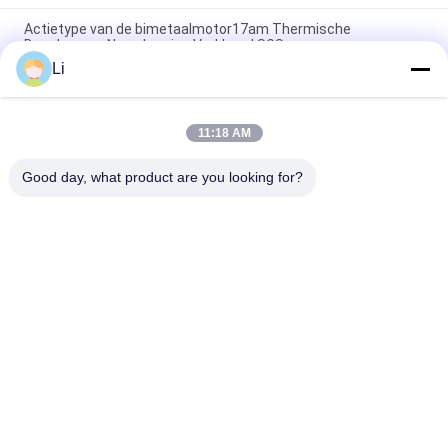
Actietype van de bimetaalmotor17am Thermische
Beschermer Nauwkeurige Verklaard SGS
Li
17AMH thermische Compacte Beschermingsschakelaar
Ontworpen voor Fluorescente Lamp/Lamineerder
11:18 AM
Nauwkeurig het Type van Actie17am Thermisch Beschermer
Bovenmatig Huidig Huishoudapparatengebruik
Good day, what product are you looking for?
populaire categorieën
Alle
KSD 
KSD301 
Bimetaalthermostaat
Bimetaalthermostaat
Thermische 
KSD302 
Beschermingsschakelaar
Thermostaat
Ksd Thermische 
NTC-De Sensor Van De 
Schakelaar
Thermistortemperatuur