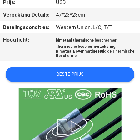
Prijs:
USD
KWALITEITSCONTROLE
Verpakking Details:
47*23*23cm
Betalingscondities:
Western Union, L/C, T/T
CONTACTEER
Hoog licht:
,
bimetaal thermische beschermer
ONS
,
thermische beschermerzekering
Bimetaal Bovenmatige Huidige Thermische
Beschermer
NIEUWS
BESTE PRIJS
ALLE
GEVALLEN
SITEMAP
PRIVACY