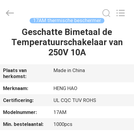
Heng
Hao
Electric
Co.,
Ltd.
17AM thermische beschermer
All
Rights
Reserved.
Geschatte Bimetaal de
THUIS
Temperatuurschakelaar van
PRODUCTEN
250V 10A
VR-
Plaats van
Made in China
herkomst:
SHOW
Merknaam:
HENG HAO
OVER
Certificering:
UL CQC TUV ROHS
ONS
Modelnummer:
17AM
Min. bestelaantal:
1000pcs
FABRIEKSREIS