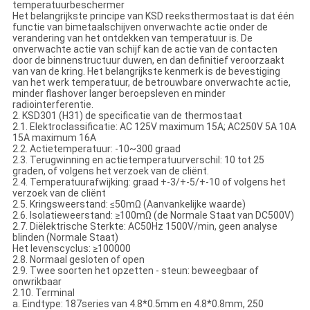
temperatuurbeschermer
Het belangrijkste principe van KSD reeksthermostaat is dat één
functie van bimetaalschijven onverwachte actie onder de
verandering van het ontdekken van temperatuur is. De
onverwachte actie van schijf kan de actie van de contacten
door de binnenstructuur duwen, en dan definitief veroorzaakt
van van de kring. Het belangrijkste kenmerk is de bevestiging
van het werk temperatuur, de betrouwbare onverwachte actie,
minder flashover langer beroepsleven en minder
radiointerferentie.
2. KSD301 (H31) de specificatie van de thermostaat
2.1. Elektroclassificatie: AC 125V maximum 15A; AC250V 5A 10A
15A maximum 16A
2.2. Actietemperatuur: -10~300 graad
2.3. Terugwinning en actietemperatuurverschil: 10 tot 25
graden, of volgens het verzoek van de cliënt.
2.4. Temperatuurafwijking: graad +-3/+-5/+-10 of volgens het
verzoek van de cliënt
2.5. Kringsweerstand: ≤50mΩ (Aanvankelijke waarde)
2.6. Isolatieweerstand: ≥100mΩ (de Normale Staat van DC500V)
2.7. Diëlektrische Sterkte: AC50Hz 1500V/min, geen analyse
blinden (Normale Staat)
Het levenscyclus: ≥100000
2.8. Normaal gesloten of open
2.9. Twee soorten het opzetten - steun: beweegbaar of
onwrikbaar
2.10. Terminal
a. Eindtype: 187series van 4.8*0.5mm en 4.8*0.8mm, 250