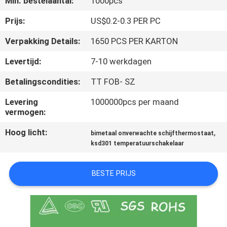
Min. bestelaantal:
1000pcs
KWALITEITSCONTROLE
Prijs:
US$0.2-0.3 PER PC
Verpakking Details:
1650 PCS PER KARTON
CONTACTEER
Levertijd:
7-10 werkdagen
ONS
Betalingscondities:
TT FOB- SZ
NIEUWS
Levering
1000000pcs per maand
vermogen:
Hoog licht:
,
ALLE
bimetaal onverwachte schijfthermostaat
ksd301 temperatuurschakelaar
GEVALLEN
BESTE PRIJS
SITEMAP
PRIVACY