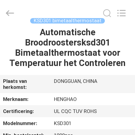
Heng
Hao
Electric
Co.,
Ltd.
KSD301 bimetaalthermostaat
All
Rights
Reserved.
Automatische
THUIS
Broodroostersksd301
PRODUCTEN
Bimetaalthermostaat voor
Temperatuur het Controleren
VR-
SHOW
Plaats van
DONGGUAN, CHINA
herkomst:
OVER
Merknaam:
HENGHAO
ONS
Certificering:
UL CQC TUV ROHS
Modelnummer:
KSD301
FABRIEKSREIS