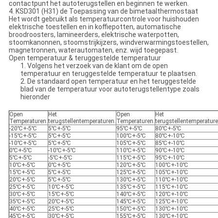
contactpunt het autoterugstellen en beginnen te werken.
4. KSD301 (H31) de Toepassing van de bimetaalthermostaat
Het wordt gebruikt als temperatuurcontrole voor huishouden
elektrische toestellen en in koffiepotten, automatische
broodroosters, lamineerders, elektrische waterpotten,
stoomkanonnen, stoomstrijkijzers, windverwarmingstoestellen,
magnetronnen, waterautomaten, enz. wijd toegepast.
Open temperatuur & teruggestelde temperatuur
1. Volgens het verzoek van de klant om de open
temperatuur en teruggestelde temperatuur te plaatsen.
2. De standaard open temperatuur en het teruggestelde
blad van de temperatuur voor autoterugstellentype zoals
hieronder
Open
Het
Open
Het
Temperaturen.
terugstellentemperaturen.
Temperaturen.
terugstellentemperature
-20℃+-5℃
5℃+-5℃
95℃+-5℃
80℃+-5℃
-15℃+-5℃
5℃+-5℃
100℃+-5℃
80℃+-10℃
-10℃+-5℃
5℃+-5℃
105℃+-5℃
85℃+-10℃
0℃+-5℃
-10℃+-5℃
110℃+-5℃
90℃+-10℃
5℃+-5℃
-5℃+-5℃
115℃+-5℃
95℃+-10℃
10℃+-5℃
0℃+-5℃
120℃+-5℃
100℃+-10℃
15℃+-5℃
5℃+-5℃
125℃+-5℃
105℃+-10℃
20℃+-5℃
5℃+-5℃
130℃+-5℃
110℃+-10℃
25℃+-5℃
10℃+-5℃
135℃+-5℃
115℃+-10℃
30℃+-5℃
15℃+-5℃
140℃+-5℃
120℃+-10℃
35℃+-5℃
20℃+-5℃
145℃+-5℃
125℃+-10℃
40℃+-5℃
25℃+-5℃
150℃+-5℃
130℃+-10℃
45℃+-5℃
30℃+-5℃
155℃+-5℃
130℃+-10℃