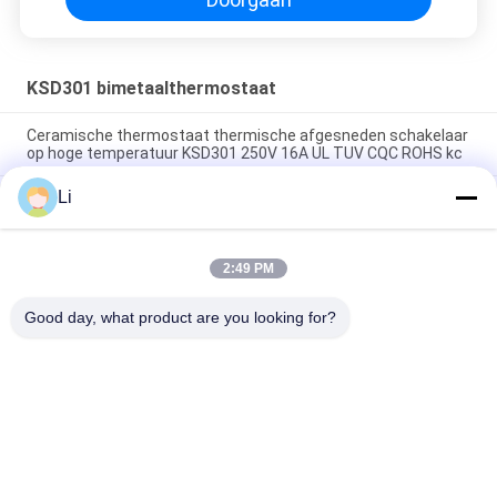
KSD301 bimetaalthermostaat
Ceramische thermostaat thermische afgesneden schakelaar
op hoge temperatuur KSD301 250V 16A UL TUV CQC ROHS kc
Li
De bimetaalthermostaten van de Schijf Onverwachte Actie,
lage temperatuur beperkten controleschakelaar H31 250V 10
13C
2:49 PM
Onverwachte Actietype KSD301 Bimetaalthermostaatac
125V 250V Geschatte Macht
Good day, what product are you looking for?
populaire categorieën
Alle
KSD 
KSD301 
Bimetaalthermostaat
Bimetaalthermostaat
Thermische 
KSD302 