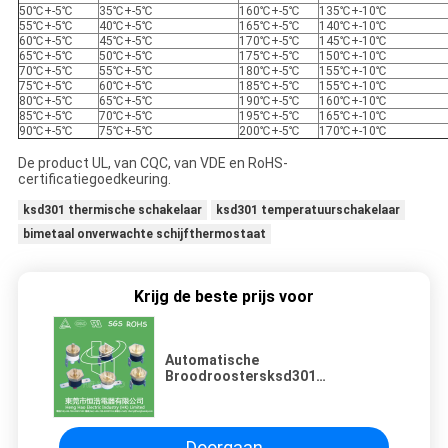
50℃+-5℃
35℃+-5℃
160℃+-5℃
135℃+-10℃
55℃+-5℃
40℃+-5℃
165℃+-5℃
140℃+-10℃
60℃+-5℃
45℃+-5℃
170℃+-5℃
145℃+-10℃
65℃+-5℃
50℃+-5℃
175℃+-5℃
150℃+-10℃
70℃+-5℃
55℃+-5℃
180℃+-5℃
155℃+-10℃
75℃+-5℃
60℃+-5℃
185℃+-5℃
155℃+-10℃
80℃+-5℃
65℃+-5℃
190℃+-5℃
160℃+-10℃
85℃+-5℃
70℃+-5℃
195℃+-5℃
165℃+-10℃
90℃+-5℃
75℃+-5℃
200℃+-5℃
170℃+-10℃
De product UL, van CQC, van VDE en RoHS-
certificatiegoedkeuring.
ksd301 thermische schakelaar
ksd301 temperatuurschakelaar
bimetaal onverwachte schijfthermostaat
Krijg de beste prijs voor
Automatische
Broodroostersksd301
Bimetaalthermostaat voor
Temperatuur het Controleren
Doorgaan