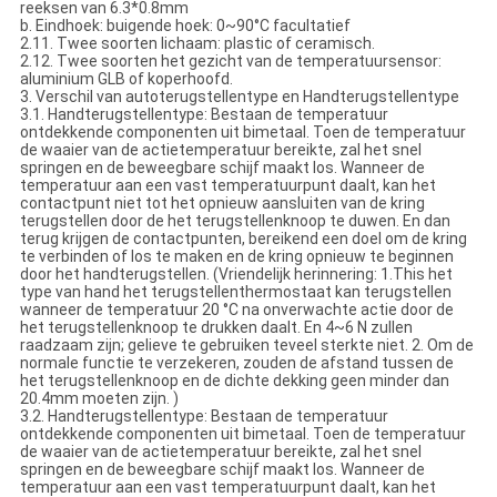
reeksen van 6.3*0.8mm
b. Eindhoek: buigende hoek: 0~90°C facultatief
2.11. Twee soorten lichaam: plastic of ceramisch.
2.12. Twee soorten het gezicht van de temperatuursensor:
aluminium GLB of koperhoofd.
3. Verschil van autoterugstellentype en Handterugstellentype
3.1. Handterugstellentype: Bestaan de temperatuur
ontdekkende componenten uit bimetaal. Toen de temperatuur
de waaier van de actietemperatuur bereikte, zal het snel
springen en de beweegbare schijf maakt los. Wanneer de
temperatuur aan een vast temperatuurpunt daalt, kan het
contactpunt niet tot het opnieuw aansluiten van de kring
terugstellen door de het terugstellenknoop te duwen. En dan
terug krijgen de contactpunten, bereikend een doel om de kring
te verbinden of los te maken en de kring opnieuw te beginnen
door het handterugstellen. (Vriendelijk herinnering: 1.This het
type van hand het terugstellenthermostaat kan terugstellen
wanneer de temperatuur 20 °C na onverwachte actie door de
het terugstellenknoop te drukken daalt. En 4~6 N zullen
raadzaam zijn; gelieve te gebruiken teveel sterkte niet. 2. Om de
normale functie te verzekeren, zouden de afstand tussen de
het terugstellenknoop en de dichte dekking geen minder dan
20.4mm moeten zijn. )
3.2. Handterugstellentype: Bestaan de temperatuur
ontdekkende componenten uit bimetaal. Toen de temperatuur
de waaier van de actietemperatuur bereikte, zal het snel
springen en de beweegbare schijf maakt los. Wanneer de
temperatuur aan een vast temperatuurpunt daalt, kan het