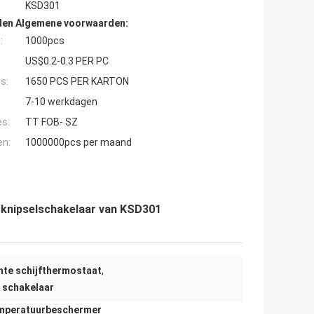
KSD301
den Algemene voorwaarden:
:
1000pcs
US$0.2-0.3 PER PC
s:
1650 PCS PER KARTON
7-10 werkdagen
es:
TT FOB- SZ
en:
1000000pcs per maand
 knipselschakelaar van KSD301
hte schijfthermostaat
,
 schakelaar
mperatuurbeschermer