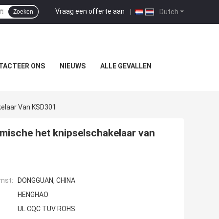
Vraag een offerte aan
|
Dutch
Zoeken
TACTEER ONS
NIEUWS
ALLE GEVALLEN
kelaar Van KSD301
mische het knipselschakelaar van
mst:
DONGGUAN, CHINA
HENGHAO
UL CQC TUV ROHS