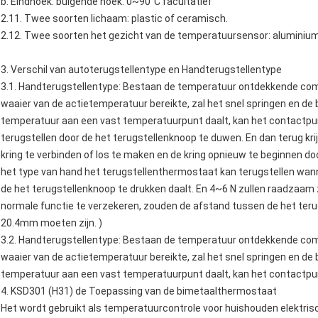
b. Eindhoek: buigende hoek: 0~90°C facultatief
2.11. Twee soorten lichaam: plastic of ceramisch.
2.12. Twee soorten het gezicht van de temperatuursensor: aluminium
3. Verschil van autoterugstellentype en Handterugstellentype
3.1. Handterugstellentype: Bestaan de temperatuur ontdekkende com
waaier van de actietemperatuur bereikte, zal het snel springen en d
temperatuur aan een vast temperatuurpunt daalt, kan het contactpunt
terugstellen door de het terugstellenknoop te duwen. En dan terug kr
kring te verbinden of los te maken en de kring opnieuw te beginnen door
het type van hand het terugstellenthermostaat kan terugstellen wan
de het terugstellenknoop te drukken daalt. En 4~6 N zullen raadzaam zi
normale functie te verzekeren, zouden de afstand tussen de het ter
20.4mm moeten zijn. )
3.2. Handterugstellentype: Bestaan de temperatuur ontdekkende com
waaier van de actietemperatuur bereikte, zal het snel springen en d
temperatuur aan een vast temperatuurpunt daalt, kan het contactpun
4.
KSD301 (H31) de
Toepassing
van
de
bimetaalthermostaat
Het wordt gebruikt als temperatuurcontrole voor huishouden elektrisc