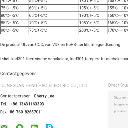
70℃+-5℃
55℃+-5℃
180℃+-5℃
155℃+-10
75℃+-5℃
60℃+-5℃
185℃+-5℃
155℃+-10
80℃+-5℃
65℃+-5℃
190℃+-5℃
160℃+-10
85℃+-5℃
70℃+-5℃
195℃+-5℃
165℃+-10
90℃+-5℃
75℃+-5℃
200℃+-5℃
170℃+-10
De product UL, van CQC, van VDE en RoHS-certificatiegoedkeuring.
,
label:
ksd301 thermische schakelaar
ksd301 temperatuurschakelaa
Contactgegevens
DONGGUAN HENG HAO ELECTRIC CO., LTD
Direct Stu
Contactpersoon:
Cherry Lee
Tel.:
+86-13431163393
Fax:
86-769-82657011