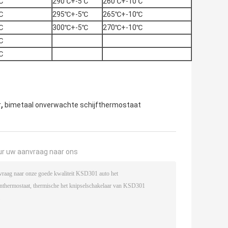
℃
290℃+-5℃
260℃+-10℃
℃
295℃+-5℃
265℃+-10℃
℃
300℃+-5℃
270℃+-10℃
℃
℃
,
r
bimetaal onverwachte schijfthermostaat
ur uw aanvraag naar ons