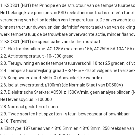
1.
KSD301 (H31) het
Principe en de structuur van de
temperatuurbes
Het belangrijkste principe van
KSD reeksthermostaat
is dat één func
verandering van het ontdekken van temperatuur is. De onverwachte ac
binnenstructuur duwen, en dan definitief veroorzaakt van van de kring
werk temperatuur, de betrouwbare onverwachte actie, minder flashove
2.
KSD301
(H31)
de
specificatie van de
thermostaat
2.1.
Elektroclassificatie: AC 125V maximum 15A; AC250V 5A 10A 15
2.2. Actietemperatuur: -10~300 graad
2.3. Terugwinning en actietemperatuurverschil: 10 tot 25 graden, of vo
2.4. Temperatuurafwijking: graad +-3/+-5/+-10 of volgens het verzoek
2.5. Kringsweerstand: ≤50mΩ (Aanvankelijke waarde)
2.6. Isolatieweerstand: ≥100mΩ (de Normale Staat van DC500V)
2.7. Diëlektrische Sterkte: AC50Hz 1500V/min, geen analyse blinden (
Het levenscyclus: ≥100000
2.8. Normaal gesloten of open
2.9. Twee soorten het opzetten - steun: beweegbaar of onwrikbaar
2.10. Terminal
a. Eindtype: 187series van 4.8*0.5mm en 4.8*0.8mm, 250 reeksen va