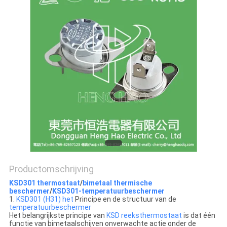
POLICY
Productomschrijving
KSD301 thermostaat
/
bimetaal thermische
beschermer
/
KSD301-temperatuurbeschermer
1.
KSD301 (H31) het
Principe en de structuur van de
temperatuurbeschermer
Het belangrijkste principe van
KSD reeksthermostaat
is dat één
functie van bimetaalschijven onverwachte actie onder de