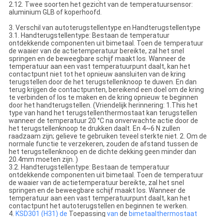
2.12. Twee soorten het gezicht van de temperatuursensor:
aluminium GLB of koperhoofd.
3. Verschil van autoterugstellentype en Handterugstellentype
3.1. Handterugstellentype: Bestaan de temperatuur
ontdekkende componenten uit bimetaal. Toen de temperatuur
de waaier van de actietemperatuur bereikte, zal het snel
springen en de beweegbare schijf maakt los. Wanneer de
temperatuur aan een vast temperatuurpunt daalt, kan het
contactpunt niet tot het opnieuw aansluiten van de kring
terugstellen door de het terugstellenknoop te duwen. En dan
terug krijgen de contactpunten, bereikend een doel om de kring
te verbinden of los te maken en de kring opnieuw te beginnen
door het handterugstellen. (Vriendelijk herinnering: 1.This het
type van hand het terugstellenthermostaat kan terugstellen
wanneer de temperatuur 20 °C na onverwachte actie door de
het terugstellenknoop te drukken daalt. En 4~6 N zullen
raadzaam zijn; gelieve te gebruiken teveel sterkte niet. 2. Om de
normale functie te verzekeren, zouden de afstand tussen de
het terugstellenknoop en de dichte dekking geen minder dan
20.4mm moeten zijn. )
3.2. Handterugstellentype: Bestaan de temperatuur
ontdekkende componenten uit bimetaal. Toen de temperatuur
de waaier van de actietemperatuur bereikte, zal het snel
springen en de beweegbare schijf maakt los. Wanneer de
temperatuur aan een vast temperatuurpunt daalt, kan het
contactpunt het autoterugstellen en beginnen te werken.
4.
KSD301 (H31) de
Toepassing
van
de
bimetaalthermostaat