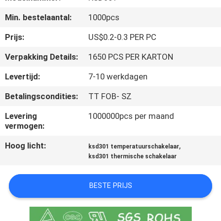
Min. bestelaantal:
1000pcs
KWALITEITSCONTROLE
Prijs:
US$0.2-0.3 PER PC
CONTACTEER
Verpakking Details:
1650 PCS PER KARTON
ONS
Levertijd:
7-10 werkdagen
Betalingscondities:
TT FOB- SZ
NIEUWS
Levering
1000000pcs per maand
vermogen:
ALLE
Hoog licht:
,
GEVALLEN
ksd301 temperatuurschakelaar
ksd301 thermische schakelaar
SITEMAP
BESTE PRIJS
PRIVACY