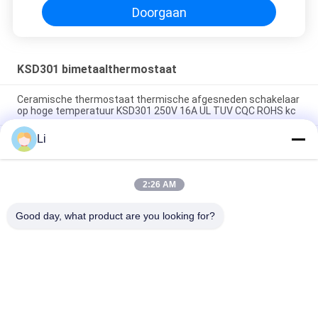
Doorgaan
KSD301 bimetaalthermostaat
Ceramische thermostaat thermische afgesneden schakelaar
op hoge temperatuur KSD301 250V 16A UL TUV CQC ROHS kc
Li
De bimetaalthermostaten van de Schijf Onverwachte Actie,
lage temperatuur beperkten controleschakelaar H31 250V 10
13C
2:26 AM
Onverwachte Actietype KSD301 Bimetaalthermostaatac
125V 250V Geschatte Macht
Good day, what product are you looking for?
populaire categorieën
Alle
KSD 
KSD301 
Bimetaalthermostaat
Bimetaalthermostaat