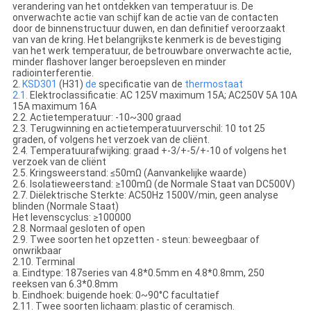
verandering van het ontdekken van temperatuur is. De
onverwachte actie van schijf kan de actie van de contacten
door de binnenstructuur duwen, en dan definitief veroorzaakt
van van de kring. Het belangrijkste kenmerk is de bevestiging
van het werk temperatuur, de betrouwbare onverwachte actie,
minder flashover langer beroepsleven en minder
radiointerferentie.
2.
KSD301
(H31)
de
specificatie van de
thermostaat
2.1.
Elektroclassificatie: AC 125V maximum 15A; AC250V 5A 10A
15A maximum 16A
2.2. Actietemperatuur: -10~300 graad
2.3. Terugwinning en actietemperatuurverschil: 10 tot 25
graden, of volgens het verzoek van de cliënt.
2.4. Temperatuurafwijking: graad +-3/+-5/+-10 of volgens het
verzoek van de cliënt
2.5. Kringsweerstand: ≤50mΩ (Aanvankelijke waarde)
2.6. Isolatieweerstand: ≥100mΩ (de Normale Staat van DC500V)
2.7. Diëlektrische Sterkte: AC50Hz 1500V/min, geen analyse
blinden (Normale Staat)
Het levenscyclus: ≥100000
2.8. Normaal gesloten of open
2.9. Twee soorten het opzetten - steun: beweegbaar of
onwrikbaar
2.10. Terminal
a. Eindtype: 187series van 4.8*0.5mm en 4.8*0.8mm, 250
reeksen van 6.3*0.8mm
b. Eindhoek: buigende hoek: 0~90°C facultatief
2.11. Twee soorten lichaam: plastic of ceramisch.