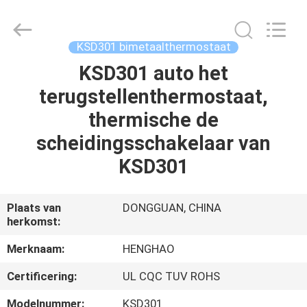
Heng
Hao
Electric
Co.,
Ltd.
KSD301 bimetaalthermostaat
All
Rights
Reserved.
KSD301 auto het
THUIS
terugstellenthermostaat,
PRODUCTEN
thermische de
scheidingsschakelaar van
VR-
KSD301
SHOW
Plaats van
DONGGUAN, CHINA
herkomst:
OVER
ONS
Merknaam:
HENGHAO
Certificering:
UL CQC TUV ROHS
FABRIEKSREIS
Modelnummer:
KSD301