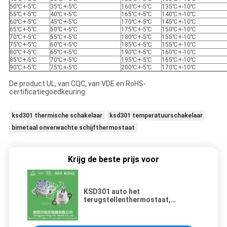
50℃+-5℃
35℃+-5℃
160℃+-5℃
135℃+-10℃
55℃+-5℃
40℃+-5℃
165℃+-5℃
140℃+-10℃
60℃+-5℃
45℃+-5℃
170℃+-5℃
145℃+-10℃
65℃+-5℃
50℃+-5℃
175℃+-5℃
150℃+-10℃
70℃+-5℃
55℃+-5℃
180℃+-5℃
155℃+-10℃
75℃+-5℃
60℃+-5℃
185℃+-5℃
155℃+-10℃
80℃+-5℃
65℃+-5℃
190℃+-5℃
160℃+-10℃
85℃+-5℃
70℃+-5℃
195℃+-5℃
165℃+-10℃
90℃+-5℃
75℃+-5℃
200℃+-5℃
170℃+-10℃
De product UL, van CQC, van VDE en RoHS-
certificatiegoedkeuring.
ksd301 thermische schakelaar
ksd301 temperatuurschakelaar
bimetaal onverwachte schijfthermostaat
Krijg de beste prijs voor
KSD301 auto het
terugstellenthermostaat,
thermische de
scheidingsschakelaar van KSD301