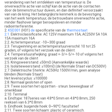
verandering van het ontdekken van temperatuur is. De
onverwachte actie van schijf kan de actie van de contacten
door de binnenstructuur duwen, en dan definitief veroorzaakt
van van de kring. Het belangrijkste kenmerk is de bevestiging
van het werk temperatuur, de betrouwbare onverwachte actie,
minder flashover langer beroepsleven en minder
radiointerferentie.
2.
KSD301
(H31)
de
specificatie van de
thermostaat
2.1.
Elektroclassificatie: AC 125V maximum 15A; AC250V 5A 10A
15A maximum 16A
2.2. Actietemperatuur: -10~300 graad
2.3. Terugwinning en actietemperatuurverschil: 10 tot 25
graden, of volgens het verzoek van de cliënt.
2.4. Temperatuurafwijking: graad +-3/+-5/+-10 of volgens het
verzoek van de cliënt
2.5. Kringsweerstand: ≤50mΩ (Aanvankelijke waarde)
2.6. Isolatieweerstand: ≥100mΩ (de Normale Staat van DC500V)
2.7. Diëlektrische Sterkte: AC50Hz 1500V/min, geen analyse
blinden (Normale Staat)
Het levenscyclus: ≥100000
2.8. Normaal gesloten of open
2.9. Twee soorten het opzetten - steun: beweegbaar of
onwrikbaar
2.10. Terminal
a. Eindtype: 187series van 4.8*0.5mm en 4.8*0.8mm, 250
reeksen van 6.3*0.8mm
b. Eindhoek: buigende hoek: 0~90°C facultatief
2.11. Twee soorten lichaam: plastic of ceramisch.