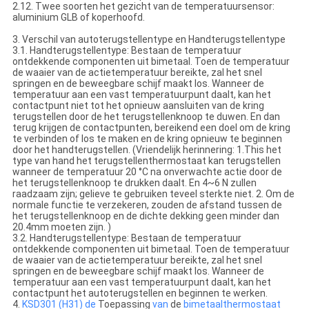
2.12. Twee soorten het gezicht van de temperatuursensor:
aluminium GLB of koperhoofd.
3. Verschil van autoterugstellentype en Handterugstellentype
3.1. Handterugstellentype: Bestaan de temperatuur
ontdekkende componenten uit bimetaal. Toen de temperatuur
de waaier van de actietemperatuur bereikte, zal het snel
springen en de beweegbare schijf maakt los. Wanneer de
temperatuur aan een vast temperatuurpunt daalt, kan het
contactpunt niet tot het opnieuw aansluiten van de kring
terugstellen door de het terugstellenknoop te duwen. En dan
terug krijgen de contactpunten, bereikend een doel om de kring
te verbinden of los te maken en de kring opnieuw te beginnen
door het handterugstellen. (Vriendelijk herinnering: 1.This het
type van hand het terugstellenthermostaat kan terugstellen
wanneer de temperatuur 20 °C na onverwachte actie door de
het terugstellenknoop te drukken daalt. En 4~6 N zullen
raadzaam zijn; gelieve te gebruiken teveel sterkte niet. 2. Om de
normale functie te verzekeren, zouden de afstand tussen de
het terugstellenknoop en de dichte dekking geen minder dan
20.4mm moeten zijn. )
3.2. Handterugstellentype: Bestaan de temperatuur
ontdekkende componenten uit bimetaal. Toen de temperatuur
de waaier van de actietemperatuur bereikte, zal het snel
springen en de beweegbare schijf maakt los. Wanneer de
temperatuur aan een vast temperatuurpunt daalt, kan het
contactpunt het autoterugstellen en beginnen te werken.
4.
KSD301 (H31) de
Toepassing
van
de
bimetaalthermostaat