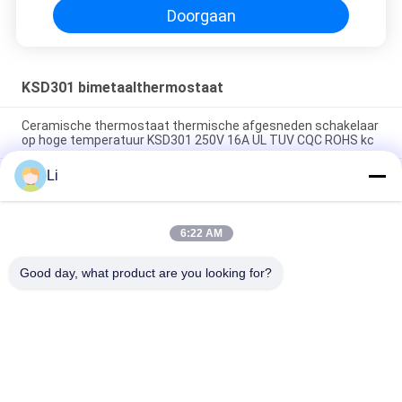
Doorgaan
KSD301 bimetaalthermostaat
Ceramische thermostaat thermische afgesneden schakelaar
op hoge temperatuur KSD301 250V 16A UL TUV CQC ROHS kc
Li
De bimetaalthermostaten van de Schijf Onverwachte Actie,
lage temperatuur beperkten controleschakelaar H31 250V 10
13C
6:22 AM
Onverwachte Actietype KSD301 Bimetaalthermostaatac
125V 250V Geschatte Macht
Good day, what product are you looking for?
populaire categorieën
Alle
KSD 
KSD301 
Bimetaalthermostaat
Bimetaalthermostaat