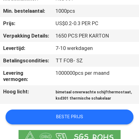
Min. bestelaantal:
1000pcs
KWALITEITSCONTROLE
Prijs:
US$0.2-0.3 PER PC
CONTACTEER
Verpakking Details:
1650 PCS PER KARTON
ONS
Levertijd:
7-10 werkdagen
Betalingscondities:
TT FOB- SZ
NIEUWS
Levering
1000000pcs per maand
vermogen:
ALLE
Hoog licht:
,
GEVALLEN
bimetaal onverwachte schijfthermostaat
ksd301 thermische schakelaar
SITEMAP
BESTE PRIJS
PRIVACY