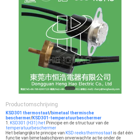
POLICY
Productomschrijving
KSD301 thermostaat
/
bimetaal thermische
beschermer
/
KSD301-temperatuurbeschermer
1.
KSD301 (H31) het
Principe en de structuur van de
temperatuurbeschermer
Het belangrijkste principe van
KSD reeksthermostaat
is dat één
functie van bimetaalschijven onverwachte actie onder de