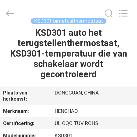
Heng
Hao
Electric
Co.,
Ltd.
KSD301 bimetaalthermostaat
All
Rights
Reserved.
KSD301 auto het
THUIS
terugstellenthermostaat,
PRODUCTEN
KSD301-temperatuur die van
schakelaar wordt
VR-
gecontroleerd
SHOW
Plaats van
DONGGUAN, CHINA
herkomst:
OVER
ONS
Merknaam:
HENGHAO
Certificering:
UL CQC TUV ROHS
FABRIEKSREIS
Modelnummer:
KSD301