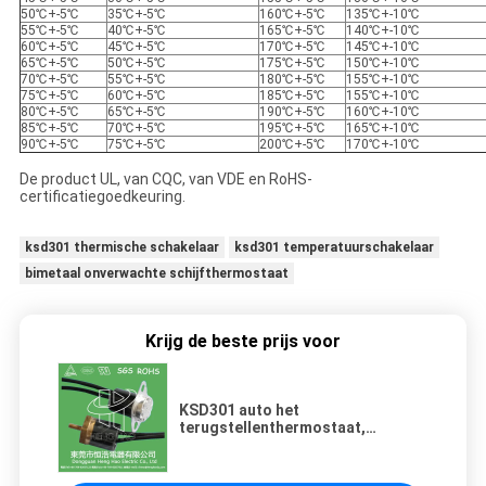
50℃+-5℃
35℃+-5℃
160℃+-5℃
135℃+-10℃
55℃+-5℃
40℃+-5℃
165℃+-5℃
140℃+-10℃
60℃+-5℃
45℃+-5℃
170℃+-5℃
145℃+-10℃
65℃+-5℃
50℃+-5℃
175℃+-5℃
150℃+-10℃
70℃+-5℃
55℃+-5℃
180℃+-5℃
155℃+-10℃
75℃+-5℃
60℃+-5℃
185℃+-5℃
155℃+-10℃
80℃+-5℃
65℃+-5℃
190℃+-5℃
160℃+-10℃
85℃+-5℃
70℃+-5℃
195℃+-5℃
165℃+-10℃
90℃+-5℃
75℃+-5℃
200℃+-5℃
170℃+-10℃
De product UL, van CQC, van VDE en RoHS-
certificatiegoedkeuring.
ksd301 thermische schakelaar
ksd301 temperatuurschakelaar
bimetaal onverwachte schijfthermostaat
Krijg de beste prijs voor
KSD301 auto het
terugstellenthermostaat,
KSD301-temperatuur die van
schakelaar wordt gecontroleerd