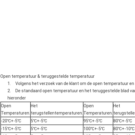
Open temperatuur & teruggestelde temperatuur
1. Volgens het verzoek van de klant om de open temperatuur en 
2. De standaard open temperatuur en het teruggestelde blad va
hieronder
Open
Het
Open
Het
Temperaturen.
terugstellentemperaturen.
Temperaturen.
terugstell
-20℃+-5℃
5℃+-5℃
95℃+-5℃
80℃+-5℃
-15℃+-5℃
5℃+-5℃
100℃+-5℃
80℃+-10℃