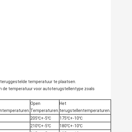
teruggestelde temperatuur te plaatsen.
n de temperatuur voor autoterugstellentype zoals
Open
Het
entemperaturen.
Temperaturen.
terugstellentemperaturen.
205℃+-5℃
175℃+-10℃
210℃+-5℃
180℃+-10℃