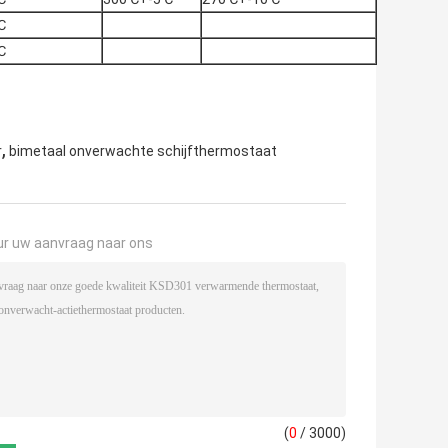
℃
℃
,
r
bimetaal onverwachte schijfthermostaat
ur uw aanvraag naar ons
(
0
/ 3000)