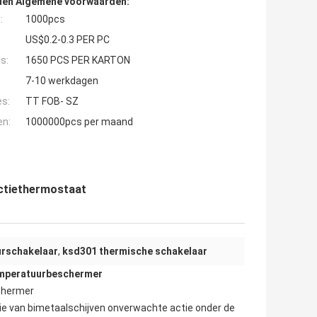
den Algemene voorwaarden:
:
1000pcs
US$0.2-0.3 PER PC
s:
1650 PCS PER KARTON
7-10 werkdagen
es:
TT FOB- SZ
en:
1000000pcs per maand
ctiethermostaat
rschakelaar
,
ksd301 thermische schakelaar
mperatuurbeschermer
chermer
tie van bimetaalschijven onverwachte actie onder de