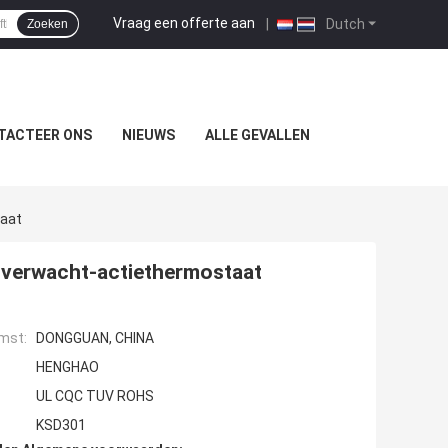
Vraag een offerte aan
|
Dutch
Zoeken
TACTEER ONS
NIEUWS
ALLE GEVALLEN
aat
verwacht-actiethermostaat
mst:
DONGGUAN, CHINA
HENGHAO
UL CQC TUV ROHS
KSD301