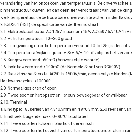
verandering van het ontdekken van temperatuur is. De onverwachte ac
binnenstructuur duwen, en dan definitief veroorzaakt van van de kring
werk temperatuur, de betrouwbare onverwachte actie, minder flashove
2.
KSD301
(H31)
de
specificatie van de
thermostaat
2.1.
Elektroclassificatie: AC 125V maximum 15A; AC250V 5A 10A 15
2.2. Actietemperatuur: -10~300 graad
2.3. Terugwinning en actietemperatuurverschil: 10 tot 25 graden, of vo
2.4. Temperatuurafwijking: graad +-3/+-5/+-10 of volgens het verzoek
2.5. Kringsweerstand: ≤50mΩ (Aanvankelijke waarde)
2.6. Isolatieweerstand: ≥100mΩ (de Normale Staat van DC500V)
2.7. Diëlektrische Sterkte: AC50Hz 1500V/min, geen analyse blinden (
Het levenscyclus: ≥100000
2.8. Normaal gesloten of open
2.9. Twee soorten het opzetten - steun: beweegbaar of onwrikbaar
2.10. Terminal
a. Eindtype: 187series van 4.8*0.5mm en 4.8*0.8mm, 250 reeksen va
b. Eindhoek: buigende hoek: 0~90°C facultatief
2.11. Twee soorten lichaam: plastic of ceramisch.
2.12. Twee soorten het gezicht van de temperatuursensor: aluminium