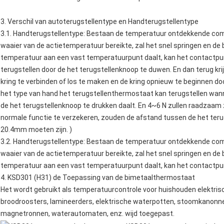
3. Verschil van autoterugstellentype en Handterugstellentype
3.1. Handterugstellentype: Bestaan de temperatuur ontdekkende com
waaier van de actietemperatuur bereikte, zal het snel springen en d
temperatuur aan een vast temperatuurpunt daalt, kan het contactpunt
terugstellen door de het terugstellenknoop te duwen. En dan terug kr
kring te verbinden of los te maken en de kring opnieuw te beginnen door
het type van hand het terugstellenthermostaat kan terugstellen wan
de het terugstellenknoop te drukken daalt. En 4~6 N zullen raadzaam zi
normale functie te verzekeren, zouden de afstand tussen de het ter
20.4mm moeten zijn. )
3.2. Handterugstellentype: Bestaan de temperatuur ontdekkende com
waaier van de actietemperatuur bereikte, zal het snel springen en d
temperatuur aan een vast temperatuurpunt daalt, kan het contactpun
4.
KSD301 (H31) de
Toepassing
van
de
bimetaalthermostaat
Het wordt gebruikt als temperatuurcontrole voor huishouden elektrisc
broodroosters
, lamineerders,
elektrische waterpotten
,
stoomkanonn
magnetronnen
, waterautomaten, enz. wijd toegepast.