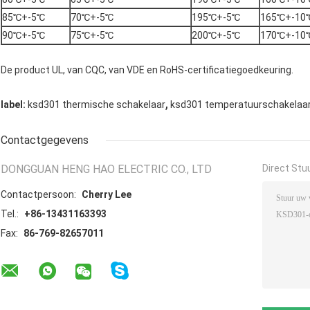
85℃+-5℃
70℃+-5℃
195℃+-5℃
165℃+-10
90℃+-5℃
75℃+-5℃
200℃+-5℃
170℃+-10
De product UL, van CQC, van VDE en RoHS-certificatiegoedkeuring.
,
label:
ksd301 thermische schakelaar
ksd301 temperatuurschakelaa
Contactgegevens
DONGGUAN HENG HAO ELECTRIC CO., LTD
Direct Stu
Contactpersoon:
Cherry Lee
Tel.:
+86-13431163393
Fax:
86-769-82657011