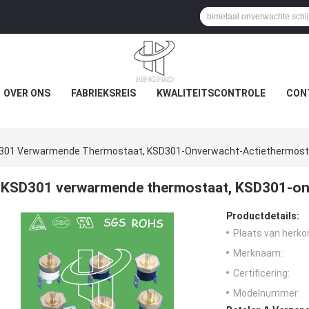
OVER ONS
FABRIEKSREIS
KWALITEITSCONTROLE
CON
301 Verwarmende Thermostaat, KSD301-Onverwacht-Actiethermost
KSD301 verwarmende thermostaat, KSD301-on
Productdetails:
Plaats van herko
Merknaam:
Certificering:
Modelnummer: