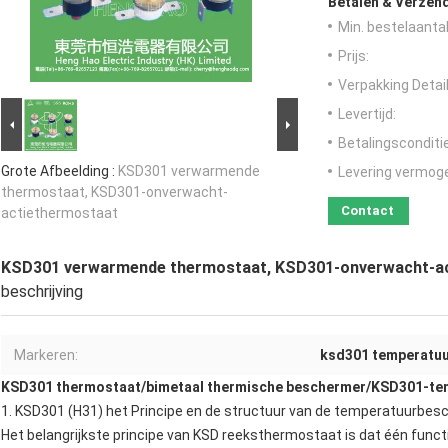
Betalen & Verzen
Min. bestelaantal
Prijs:
Verpakking Detail
Levertijd:
Betalingsconditi
Grote Afbeelding :
KSD301 verwarmende
Levering vermog
thermostaat, KSD301-onverwacht-
Contact
actiethermostaat
KSD301 verwarmende thermostaat, KSD301-onverwacht-a
beschrijving
Markeren:
ksd301 temperatuu
KSD301 thermostaat
/
bimetaal thermische beschermer
/
KSD301-te
1.
KSD301 (H31) het
Principe en de structuur van de
temperatuurbes
Het belangrijkste principe van
KSD reeksthermostaat
is dat één func