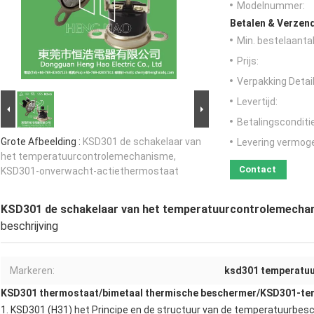
Modelnummer:
Betalen & Verzen
Min. bestelaantal
Prijs:
Verpakking Detail
Levertijd:
Betalingsconditi
Grote Afbeelding :
KSD301 de schakelaar van
Levering vermog
het temperatuurcontrolemechanisme,
Contact
KSD301-onverwacht-actiethermostaat
KSD301 de schakelaar van het temperatuurcontrolemecha
beschrijving
Markeren:
ksd301 temperatuu
KSD301 thermostaat
/
bimetaal thermische beschermer
/
KSD301-te
1.
KSD301 (H31) het
Principe en de structuur van de
temperatuurbes