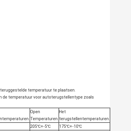
teruggestelde temperatuur te plaatsen.
n de temperatuur voor autoterugstellentype zoals
Open
Het
entemperaturen.
Temperaturen.
terugstellentemperaturen.
205℃+-5℃
175℃+-10℃