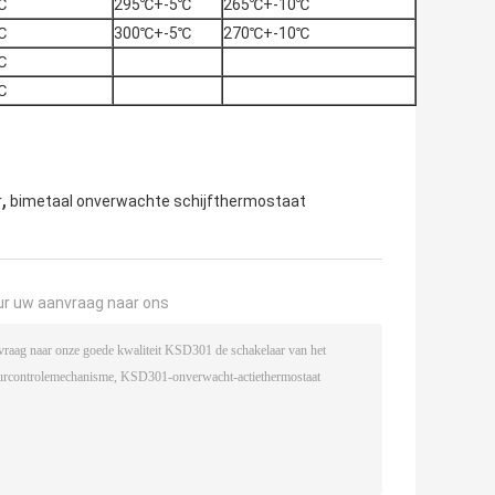
℃
295℃+-5℃
265℃+-10℃
℃
300℃+-5℃
270℃+-10℃
℃
℃
,
r
bimetaal onverwachte schijfthermostaat
ur uw aanvraag naar ons