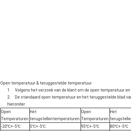
Open temperatuur & teruggestelde temperatuur
1. Volgens het verzoek van de klant om de open temperatuur en 
2. De standaard open temperatuur en het teruggestelde blad va
hieronder
Open
Het
Open
Het
Temperaturen.
terugstellentemperaturen.
Temperaturen.
terugstell
-20℃+-5℃
5℃+-5℃
95℃+-5℃
80℃+-5℃