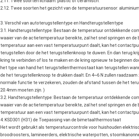
2.11. Twee soorten lichaam: plastic of ceramisch.
2.12. Twee soorten het gezicht van de temperatuursensor: aluminium
3. Verschil van autoterugstellentype en Handterugstellentype
3.1. Handterugstellentype: Bestaan de temperatuur ontdekkende com
waaier van de actietemperatuur bereikte, zal het snel springen en d
temperatuur aan een vast temperatuurpunt daalt, kan het contactpunt
terugstellen door de het terugstellenknoop te duwen. En dan terug kr
kring te verbinden of los te maken en de kring opnieuw te beginnen door
het type van hand het terugstellenthermostaat kan terugstellen wan
de het terugstellenknoop te drukken daalt. En 4~6 N zullen raadzaam zi
normale functie te verzekeren, zouden de afstand tussen de het ter
20.4mm moeten zijn. )
3.2. Handterugstellentype: Bestaan de temperatuur ontdekkende com
waaier van de actietemperatuur bereikte, zal het snel springen en d
temperatuur aan een vast temperatuurpunt daalt, kan het contactpun
4.
KSD301 (H31) de
Toepassing
van
de
bimetaalthermostaat
Het wordt gebruikt als temperatuurcontrole voor huishouden elektrisc
broodroosters
, lamineerders,
elektrische waterpotten
,
stoomkanonn