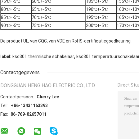
75℃+-5℃
60℃+-5℃
185℃+-5℃
155℃+-10
80℃+-5℃
65℃+-5℃
190℃+-5℃
160℃+-10
85℃+-5℃
70℃+-5℃
195℃+-5℃
165℃+-10
90℃+-5℃
75℃+-5℃
200℃+-5℃
170℃+-10
De product UL, van CQC, van VDE en RoHS-certificatiegoedkeuring.
,
label:
ksd301 thermische schakelaar
ksd301 temperatuurschakelaa
Contactgegevens
DONGGUAN HENG HAO ELECTRIC CO., LTD
Direct Stu
Contactpersoon:
Cherry Lee
Tel.:
+86-13431163393
Fax:
86-769-82657011