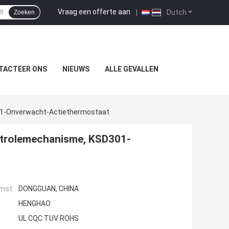
Vraag een offerte aan
|
Dutch
Zoeken
TACTEER ONS
NIEUWS
ALLE GEVALLEN
01-Onverwacht-Actiethermostaat
ntrolemechanisme, KSD301-
mst:
DONGGUAN, CHINA
HENGHAO
UL CQC TUV ROHS