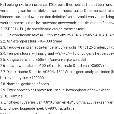
Het belangrijkste principe van
KSD reeksthermostaat
is dat één func
verandering van het ontdekken van temperatuur is. De onverwachte ac
binnenstructuur duwen, en dan definitief veroorzaakt van van de kring
werk temperatuur, de betrouwbare onverwachte actie, minder flashove
2.
KSD301
(H31)
de
specificatie van de
thermostaat
2.1.
Elektroclassificatie: AC 125V maximum 15A; AC250V 5A 10A 15
2.2. Actietemperatuur: -10~300 graad
2.3. Terugwinning en actietemperatuurverschil: 10 tot 25 graden, of vo
2.4. Temperatuurafwijking: graad +-3/+-5/+-10 of volgens het verzoek
2.5. Kringsweerstand: ≤50mΩ (Aanvankelijke waarde)
2.6. Isolatieweerstand: ≥100mΩ (de Normale Staat van DC500V)
2.7. Diëlektrische Sterkte: AC50Hz 1500V/min, geen analyse blinden (
Het levenscyclus: ≥100000
2.8. Normaal gesloten of open
2.9. Twee soorten het opzetten - steun: beweegbaar of onwrikbaar
2.10. Terminal
a. Eindtype: 187series van 4.8*0.5mm en 4.8*0.8mm, 250 reeksen va
b. Eindhoek: buigende hoek: 0~90°C facultatief