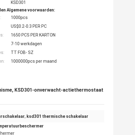
KSD301
den Algemene voorwaarden:
:
1000pcs
US$0.2-0.3 PER PC
s:
1650 PCS PER KARTON
7-10 werkdagen
es:
TT FOB- SZ
en:
1000000pcs per maand
nisme, KSD301-onverwacht-actiethermostaat
rschakelaar
,
ksd301 thermische schakelaar
mperatuurbeschermer
chermer