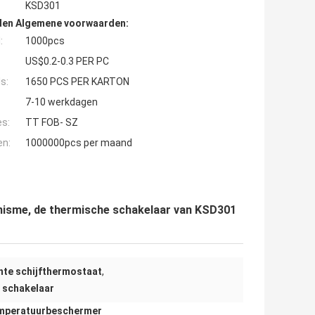
KSD301
den Algemene voorwaarden:
:
1000pcs
US$0.2-0.3 PER PC
s:
1650 PCS PER KARTON
7-10 werkdagen
es:
TT FOB- SZ
en:
1000000pcs per maand
isme, de thermische schakelaar van KSD301
hte schijfthermostaat
,
 schakelaar
mperatuurbeschermer