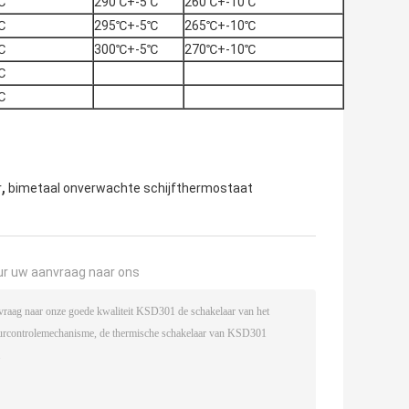
℃
290℃+-5℃
260℃+-10℃
℃
295℃+-5℃
265℃+-10℃
℃
300℃+-5℃
270℃+-10℃
℃
℃
,
r
bimetaal onverwachte schijfthermostaat
ur uw aanvraag naar ons