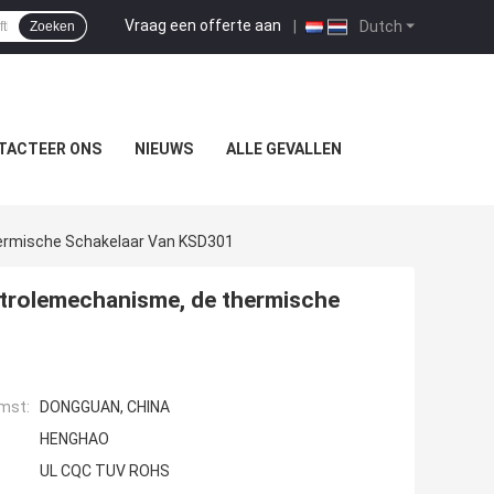
Vraag een offerte aan
|
Dutch
Zoeken
TACTEER ONS
NIEUWS
ALLE GEVALLEN
ermische Schakelaar Van KSD301
trolemechanisme, de thermische
mst:
DONGGUAN, CHINA
HENGHAO
UL CQC TUV ROHS