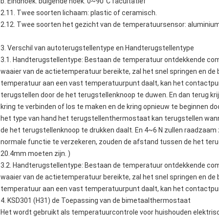
b. Eindhoek: buigende hoek: 0~90°C facultatief
2.11. Twee soorten lichaam: plastic of ceramisch.
2.12. Twee soorten het gezicht van de temperatuursensor: aluminium
3. Verschil van autoterugstellentype en Handterugstellentype
3.1. Handterugstellentype: Bestaan de temperatuur ontdekkende com
waaier van de actietemperatuur bereikte, zal het snel springen en d
temperatuur aan een vast temperatuurpunt daalt, kan het contactpunt
terugstellen door de het terugstellenknoop te duwen. En dan terug kr
kring te verbinden of los te maken en de kring opnieuw te beginnen door
het type van hand het terugstellenthermostaat kan terugstellen wan
de het terugstellenknoop te drukken daalt. En 4~6 N zullen raadzaam zi
normale functie te verzekeren, zouden de afstand tussen de het ter
20.4mm moeten zijn. )
3.2. Handterugstellentype: Bestaan de temperatuur ontdekkende com
waaier van de actietemperatuur bereikte, zal het snel springen en d
temperatuur aan een vast temperatuurpunt daalt, kan het contactpun
4.
KSD301 (H31) de
Toepassing
van
de
bimetaalthermostaat
Het wordt gebruikt als temperatuurcontrole voor huishouden elektrisc