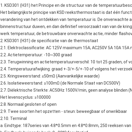
1.
KSD301 (H31) het
Principe en de structuur van de
temperatuurbes
Het belangrijkste principe van
KSD reeksthermostaat
is dat één func
verandering van het ontdekken van temperatuur is. De onverwachte ac
binnenstructuur duwen, en dan definitief veroorzaakt van van de kring
werk temperatuur, de betrouwbare onverwachte actie, minder flashove
2.
KSD301
(H31)
de
specificatie van de
thermostaat
2.1.
Elektroclassificatie: AC 125V maximum 15A; AC250V 5A 10A 15
2.2. Actietemperatuur: -10~300 graad
2.3. Terugwinning en actietemperatuurverschil: 10 tot 25 graden, of vo
2.4. Temperatuurafwijking: graad +-3/+-5/+-10 of volgens het verzoek
2.5. Kringsweerstand: ≤50mΩ (Aanvankelijke waarde)
2.6. Isolatieweerstand: ≥100mΩ (de Normale Staat van DC500V)
2.7. Diëlektrische Sterkte: AC50Hz 1500V/min, geen analyse blinden (
Het levenscyclus: ≥100000
2.8. Normaal gesloten of open
2.9. Twee soorten het opzetten - steun: beweegbaar of onwrikbaar
2.10. Terminal
a. Eindtype: 187series van 4.8*0.5mm en 4.8*0.8mm, 250 reeksen va