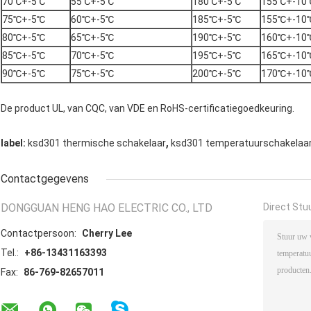
70℃+-5℃
55℃+-5℃
180℃+-5℃
155℃+-10
75℃+-5℃
60℃+-5℃
185℃+-5℃
155℃+-10
80℃+-5℃
65℃+-5℃
190℃+-5℃
160℃+-10
85℃+-5℃
70℃+-5℃
195℃+-5℃
165℃+-10
90℃+-5℃
75℃+-5℃
200℃+-5℃
170℃+-10
De product UL, van CQC, van VDE en RoHS-certificatiegoedkeuring.
,
label:
ksd301 thermische schakelaar
ksd301 temperatuurschakelaa
Contactgegevens
DONGGUAN HENG HAO ELECTRIC CO., LTD
Direct Stu
Contactpersoon:
Cherry Lee
Tel.:
+86-13431163393
Fax:
86-769-82657011