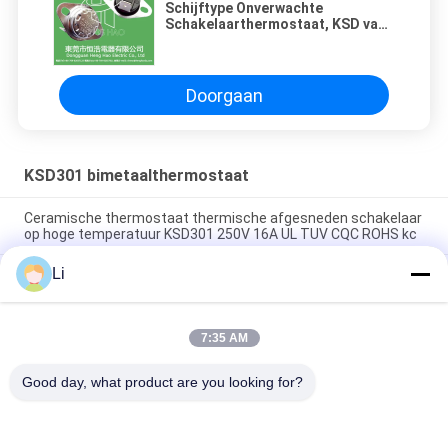
Schijftype Onverwachte
Schakelaarthermostaat, KSD van
de Temperatuurcontrole
Thermische Schakelaar
Doorgaan
KSD301 bimetaalthermostaat
Ceramische thermostaat thermische afgesneden schakelaar
op hoge temperatuur KSD301 250V 16A UL TUV CQC ROHS kc
Li
De bimetaalthermostaten van de Schijf Onverwachte Actie,
lage temperatuur beperkten controleschakelaar H31 250V 10
13C
7:35 AM
Onverwachte Actietype KSD301 Bimetaalthermostaatac
125V 250V Geschatte Macht
Good day, what product are you looking for?
populaire categorieën
Alle