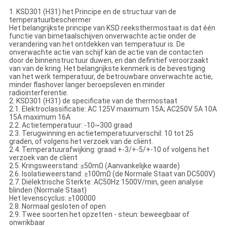
1. KSD301 (H31) het Principe en de structuur van de
temperatuurbeschermer
Het belangrijkste principe van KSD reeksthermostaat is dat één
functie van bimetaalschijven onverwachte actie onder de
verandering van het ontdekken van temperatuur is. De
onverwachte actie van schijf kan de actie van de contacten
door de binnenstructuur duwen, en dan definitief veroorzaakt
van van de kring. Het belangrijkste kenmerk is de bevestiging
van het werk temperatuur, de betrouwbare onverwachte actie,
minder flashover langer beroepsleven en minder
radiointerferentie.
2. KSD301 (H31) de specificatie van de thermostaat
2.1. Elektroclassificatie: AC 125V maximum 15A; AC250V 5A 10A
15A maximum 16A
2.2. Actietemperatuur: -10~300 graad
2.3. Terugwinning en actietemperatuurverschil: 10 tot 25
graden, of volgens het verzoek van de cliënt.
2.4. Temperatuurafwijking: graad +-3/+-5/+-10 of volgens het
verzoek van de cliënt
2.5. Kringsweerstand: ≤50mΩ (Aanvankelijke waarde)
2.6. Isolatieweerstand: ≥100mΩ (de Normale Staat van DC500V)
2.7. Diëlektrische Sterkte: AC50Hz 1500V/min, geen analyse
blinden (Normale Staat)
Het levenscyclus: ≥100000
2.8. Normaal gesloten of open
2.9. Twee soorten het opzetten - steun: beweegbaar of
onwrikbaar