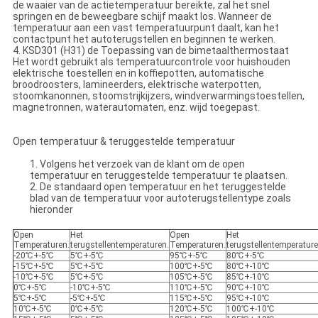
de waaier van de actietemperatuur bereikte, zal het snel
springen en de beweegbare schijf maakt los. Wanneer de
temperatuur aan een vast temperatuurpunt daalt, kan het
contactpunt het autoterugstellen en beginnen te werken.
4. KSD301 (H31) de Toepassing van de bimetaalthermostaat
Het wordt gebruikt als temperatuurcontrole voor huishouden
elektrische toestellen en in koffiepotten, automatische
broodroosters, lamineerders, elektrische waterpotten,
stoomkanonnen, stoomstrijkijzers, windverwarmingstoestellen,
magnetronnen, waterautomaten, enz. wijd toegepast.
Open temperatuur & teruggestelde temperatuur
1. Volgens het verzoek van de klant om de open
temperatuur en teruggestelde temperatuur te plaatsen.
2. De standaard open temperatuur en het teruggestelde
blad van de temperatuur voor autoterugstellentype zoals
hieronder
Open
Het
Open
Het
Temperaturen.
terugstellentemperaturen.
Temperaturen.
terugstellentemperature
-20℃+-5℃
5℃+-5℃
95℃+-5℃
80℃+-5℃
-15℃+-5℃
5℃+-5℃
100℃+-5℃
80℃+-10℃
-10℃+-5℃
5℃+-5℃
105℃+-5℃
85℃+-10℃
0℃+-5℃
-10℃+-5℃
110℃+-5℃
90℃+-10℃
5℃+-5℃
-5℃+-5℃
115℃+-5℃
95℃+-10℃
10℃+-5℃
0℃+-5℃
120℃+-5℃
100℃+-10℃