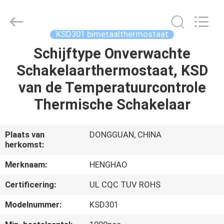
Heng
Hao
Electric
Co.,
Ltd.
KSD301 bimetaalthermostaat
All
Rights
Reserved.
Schijftype Onverwachte
THUIS
Schakelaarthermostaat, KSD
PRODUCTEN
van de Temperatuurcontrole
Thermische Schakelaar
VR-
SHOW
Plaats van
DONGGUAN, CHINA
herkomst:
OVER
Merknaam:
HENGHAO
ONS
Certificering:
UL CQC TUV ROHS
Modelnummer:
KSD301
FABRIEKSREIS