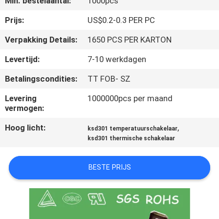
Min. bestelaantal:
1000pcs
KWALITEITSCONTROLE
Prijs:
US$0.2-0.3 PER PC
Verpakking Details:
1650 PCS PER KARTON
CONTACTEER
Levertijd:
7-10 werkdagen
ONS
Betalingscondities:
TT FOB- SZ
NIEUWS
Levering
1000000pcs per maand
vermogen:
Hoog licht:
,
ALLE
ksd301 temperatuurschakelaar
ksd301 thermische schakelaar
GEVALLEN
BESTE PRIJS
SITEMAP
PRIVACY