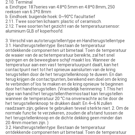
2.10. Terminal
a. Eindtype: 187series van 4.8*0.5mm en 4.8*0.8mm, 250
reeksen van 6.3*0.8mm
b. Eindhoek: buigende hoek: 0~90°C facultatief
2.11. Twee soorten lichaam: plastic of ceramisch.
2.12. Twee soorten het gezicht van de temperatuursensor:
aluminium GLB of koperhoofd.
3. Verschil van autoterugstellentype en Handterugstellentype
3.1. Handterugstellentype: Bestaan de temperatuur
ontdekkende componenten uit bimetaal. Toen de temperatuur
de waaier van de actietemperatuur bereikte, zal het snel
springen en de beweegbare schijf maakt los. Wanneer de
temperatuur aan een vast temperatuurpunt daalt, kan het
contactpunt niet tot het opnieuw aansluiten van de kring
terugstellen door de het terugstellenknoop te duwen. En dan
terug krijgen de contactpunten, bereikend een doel om de kring
te verbinden of los te maken en de kring opnieuw te beginnen
door het handterugstellen. (Vriendelijk herinnering: 1.This het
type van hand het terugstellenthermostaat kan terugstellen
wanneer de temperatuur 20 °C na onverwachte actie door de
het terugstellenknoop te drukken daalt. En 4~6 N zullen
raadzaam zijn; gelieve te gebruiken teveel sterkte niet. 2. Om de
normale functie te verzekeren, zouden de afstand tussen de
het terugstellenknoop en de dichte dekking geen minder dan
20.4mm moeten zijn. )
3.2. Handterugstellentype: Bestaan de temperatuur
ontdekkende componenten uit bimetaal. Toen de temperatuur