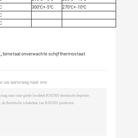
℃
300℃+-5℃
270℃+-10℃
℃
℃
,
r
bimetaal onverwachte schijfthermostaat
ur uw aanvraag naar ons