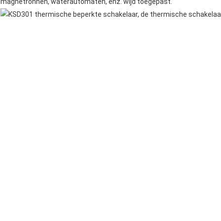
magnetronnen
, waterautomaten, enz. wijd toegepast.