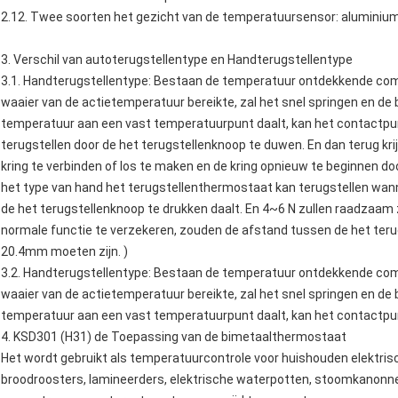
2.12. Twee soorten het gezicht van de temperatuursensor: aluminium
3. Verschil van autoterugstellentype en Handterugstellentype
3.1. Handterugstellentype: Bestaan de temperatuur ontdekkende com
waaier van de actietemperatuur bereikte, zal het snel springen en d
temperatuur aan een vast temperatuurpunt daalt, kan het contactpunt
terugstellen door de het terugstellenknoop te duwen. En dan terug kr
kring te verbinden of los te maken en de kring opnieuw te beginnen door
het type van hand het terugstellenthermostaat kan terugstellen wan
de het terugstellenknoop te drukken daalt. En 4~6 N zullen raadzaam zi
normale functie te verzekeren, zouden de afstand tussen de het ter
20.4mm moeten zijn. )
3.2. Handterugstellentype: Bestaan de temperatuur ontdekkende com
waaier van de actietemperatuur bereikte, zal het snel springen en d
temperatuur aan een vast temperatuurpunt daalt, kan het contactpun
4.
KSD301 (H31) de
Toepassing
van
de
bimetaalthermostaat
Het wordt gebruikt als temperatuurcontrole voor huishouden elektrisc
broodroosters
, lamineerders,
elektrische waterpotten
,
stoomkanonn