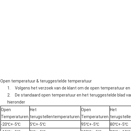
Open temperatuur & teruggestelde temperatuur
1. Volgens het verzoek van de klant om de open temperatuur en 
2. De standaard open temperatuur en het teruggestelde blad va
hieronder
Open
Het
Open
Het
Temperaturen.
terugstellentemperaturen.
Temperaturen.
terugstell
-20℃+-5℃
5℃+-5℃
95℃+-5℃
80℃+-5℃