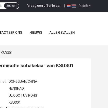
Vraag een offerte aan
|
Dutch
Zoeken
TACTEER ONS
NIEUWS
ALLE GEVALLEN
n KSD301
hermische schakelaar van KSD301
mst:
DONGGUAN, CHINA
HENGHAO
UL CQC TUV ROHS
KSD301