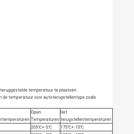
teruggestelde temperatuur te plaatsen.
n de temperatuur voor autoterugstellentype zoals
Open
Het
entemperaturen.
Temperaturen.
terugstellentemperaturen.
205℃+-5℃
175℃+-10℃