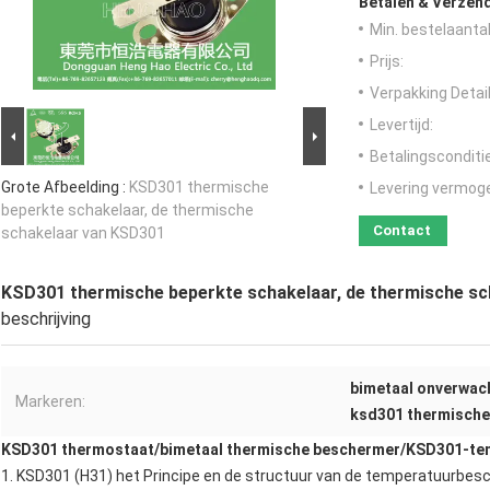
Betalen & Verzen
Min. bestelaantal
Prijs:
Verpakking Detail
Levertijd:
Betalingsconditi
Grote Afbeelding :
KSD301 thermische
Levering vermog
beperkte schakelaar, de thermische
Contact
schakelaar van KSD301
KSD301 thermische beperkte schakelaar, de thermische s
beschrijving
bimetaal onverwac
Markeren:
ksd301 thermische
KSD301 thermostaat
/
bimetaal thermische beschermer
/
KSD301-te
1.
KSD301 (H31) het
Principe en de structuur van de
temperatuurbes