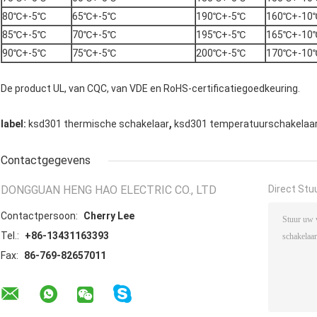
80℃+-5℃
65℃+-5℃
190℃+-5℃
160℃+-10
85℃+-5℃
70℃+-5℃
195℃+-5℃
165℃+-10
90℃+-5℃
75℃+-5℃
200℃+-5℃
170℃+-10
De product UL, van CQC, van VDE en RoHS-certificatiegoedkeuring.
,
label:
ksd301 thermische schakelaar
ksd301 temperatuurschakelaa
Contactgegevens
DONGGUAN HENG HAO ELECTRIC CO., LTD
Direct Stu
Contactpersoon:
Cherry Lee
Tel.:
+86-13431163393
Fax:
86-769-82657011