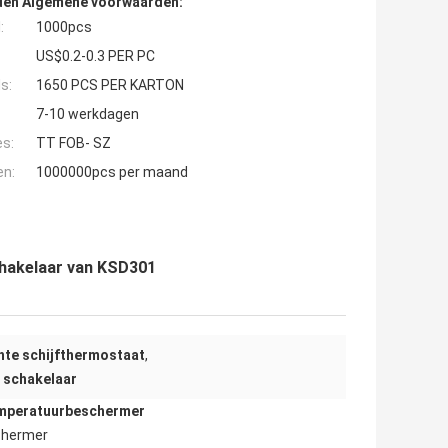
den Algemene voorwaarden:
:
1000pcs
US$0.2-0.3 PER PC
s:
1650 PCS PER KARTON
7-10 werkdagen
es:
TT FOB- SZ
en:
1000000pcs per maand
chakelaar van KSD301
hte schijfthermostaat
,
 schakelaar
mperatuurbeschermer
chermer