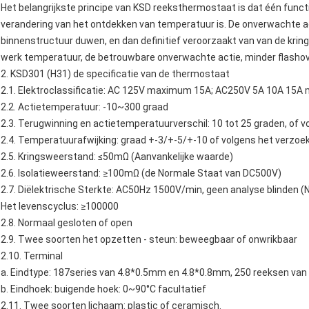
Het belangrijkste principe van
KSD reeksthermostaat
is dat één func
verandering van het ontdekken van temperatuur is. De onverwachte ac
binnenstructuur duwen, en dan definitief veroorzaakt van van de kring
werk temperatuur, de betrouwbare onverwachte actie, minder flashove
2.
KSD301
(H31)
de
specificatie van de
thermostaat
2.1.
Elektroclassificatie: AC 125V maximum 15A; AC250V 5A 10A 15
2.2. Actietemperatuur: -10~300 graad
2.3. Terugwinning en actietemperatuurverschil: 10 tot 25 graden, of vo
2.4. Temperatuurafwijking: graad +-3/+-5/+-10 of volgens het verzoek
2.5. Kringsweerstand: ≤50mΩ (Aanvankelijke waarde)
2.6. Isolatieweerstand: ≥100mΩ (de Normale Staat van DC500V)
2.7. Diëlektrische Sterkte: AC50Hz 1500V/min, geen analyse blinden (
Het levenscyclus: ≥100000
2.8. Normaal gesloten of open
2.9. Twee soorten het opzetten - steun: beweegbaar of onwrikbaar
2.10. Terminal
a. Eindtype: 187series van 4.8*0.5mm en 4.8*0.8mm, 250 reeksen va
b. Eindhoek: buigende hoek: 0~90°C facultatief
2.11. Twee soorten lichaam: plastic of ceramisch.