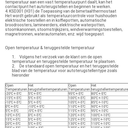
temperatuur aan een vast temperatuurpunt daalt, kan het
contactpunt het autoterugstellen en beginnen te werken.
4. KSD301 (H31) de Toepassing van de bimetaalthermostaat
Het wordt gebruikt als temperatuurcontrole voor huishouden
elektrische toestellen en in koffiepotten, automatische
broodroosters, lamineerders, elektrische waterpotten,
stoomkanonnen, stoomstrijkijzers, windverwarmingstoestellen,
magnetronnen, waterautomaten, enz. wijd toegepast.
Open temperatuur & teruggestelde temperatuur
1. Volgens het verzoek van de klant om de open
temperatuur en teruggestelde temperatuur te plaatsen.
2. De standaard open temperatuur en het teruggestelde
blad van de temperatuur voor autoterugstellentype zoals
hieronder
Open
Het
Open
Het
Temperaturen.
terugstellentemperaturen.
Temperaturen.
terugstellentemperature
-20℃+-5℃
5℃+-5℃
95℃+-5℃
80℃+-5℃
-15℃+-5℃
5℃+-5℃
100℃+-5℃
80℃+-10℃
-10℃+-5℃
5℃+-5℃
105℃+-5℃
85℃+-10℃
0℃+-5℃
-10℃+-5℃
110℃+-5℃
90℃+-10℃
5℃+-5℃
-5℃+-5℃
115℃+-5℃
95℃+-10℃
10℃+-5℃
0℃+-5℃
120℃+-5℃
100℃+-10℃
15℃+-5℃
5℃+-5℃
125℃+-5℃
105℃+-10℃
20℃+-5℃
5℃+-5℃
130℃+-5℃
110℃+-10℃