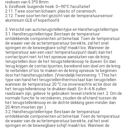
reeksen van 6.3*0.8mm
b. Eindhoek: buigende hoek: 0~90°C facultatief
2.11. Twee soorten lichaam: plastic of ceramisch.
2.12. Twee soorten het gezicht van de temperatuursensor:
aluminium GLB of koperhoofd.
3. Verschil van autoterugstellentype en Handterugstellentype
3.1. Handterugstellentype: Bestaan de temperatuur
ontdekkende componenten uit bimetaal. Toen de temperatuur
de waaier van de actietemperatuur bereikte, zal het snel
springen en de beweegbare schijf maakt los. Wanneer de
temperatuur aan een vast temperatuurpunt daalt, kan het
contactpunt niet tot het opnieuw aansluiten van de kring
terugstellen door de het terugstellenknoop te duwen. En dan
terug krijgen de contactpunten, bereikend een doel om de kring
te verbinden of los te maken en de kring opnieuw te beginnen
door het handterugstellen. (Vriendelijk herinnering: 1.This het
type van hand het terugstellenthermostaat kan terugstellen
wanneer de temperatuur 20 °C na onverwachte actie door de
het terugstellenknoop te drukken daalt. En 4~6 N zullen
raadzaam zijn; gelieve te gebruiken teveel sterkte niet. 2. Om de
normale functie te verzekeren, zouden de afstand tussen de
het terugstellenknoop en de dichte dekking geen minder dan
20.4mm moeten zijn. )
3.2. Handterugstellentype: Bestaan de temperatuur
ontdekkende componenten uit bimetaal. Toen de temperatuur
de waaier van de actietemperatuur bereikte, zal het snel
springen en de beweegbare schijf maakt los. Wanneer de