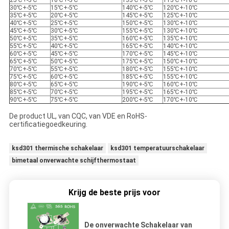
25℃+-5℃
10℃+-5℃
135℃+-5℃
115℃+-10℃
30℃+-5℃
15℃+-5℃
140℃+-5℃
120℃+-10℃
35℃+-5℃
20℃+-5℃
145℃+-5℃
125℃+-10℃
40℃+-5℃
25℃+-5℃
150℃+-5℃
130℃+-10℃
45℃+-5℃
30℃+-5℃
155℃+-5℃
130℃+-10℃
50℃+-5℃
35℃+-5℃
160℃+-5℃
135℃+-10℃
55℃+-5℃
40℃+-5℃
165℃+-5℃
140℃+-10℃
60℃+-5℃
45℃+-5℃
170℃+-5℃
145℃+-10℃
65℃+-5℃
50℃+-5℃
175℃+-5℃
150℃+-10℃
70℃+-5℃
55℃+-5℃
180℃+-5℃
155℃+-10℃
75℃+-5℃
60℃+-5℃
185℃+-5℃
155℃+-10℃
80℃+-5℃
65℃+-5℃
190℃+-5℃
160℃+-10℃
85℃+-5℃
70℃+-5℃
195℃+-5℃
165℃+-10℃
90℃+-5℃
75℃+-5℃
200℃+-5℃
170℃+-10℃
De product UL, van CQC, van VDE en RoHS-
certificatiegoedkeuring.
ksd301 thermische schakelaar
ksd301 temperatuurschakelaar
bimetaal onverwachte schijfthermostaat
Krijg de beste prijs voor
De onverwachte Schakelaar van