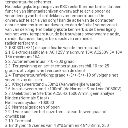
temperatuurbeschermer
Het belangrijkste principe van KSD reeksthermostaat is dat één
functie van bimetaalschijven onverwachte actie onder de
verandering van het ontdekken van temperatuur is. De
onverwachte actie van schijf kan de actie van de contacten
door de binnenstructuur duwen, en dan definitief veroorzaakt
van van de kring. Het belangrijkste kenmerk is de bevestiging
van het werk temperatuur, de betrouwbare onverwachte actie,
minder flashover langer beroepsleven en minder
radiointerferentie.
2. KSD301 (H31) de specificatie van de thermostaat
2.1. Elektroclassificatie: AC 125V maximum 15A; AC250V 5A 10A
15A maximum 16A
2.2. Actietemperatuur: -10~300 graad
2.3. Terugwinning en actietemperatuurverschil: 10 tot 25
graden, of volgens het verzoek van de cliënt.
2.4. Temperatuurafwijking: graad +-3/+-5/+-10 of volgens het
verzoek van de cliënt
2.5. Kringsweerstand: ≤50mΩ (Aanvankelijke waarde)
2.6. Isolatieweerstand: ≥100mΩ (de Normale Staat van DC500V)
2.7. Diëlektrische Sterkte: AC50Hz 1500V/min, geen analyse
blinden (Normale Staat)
Het levenscyclus: ≥100000
2.8. Normaal gesloten of open
2.9. Twee soorten het opzetten - steun: beweegbaar of
onwrikbaar
2.10. Terminal
a. Eindtype: 187series van 4.8*0.5mm en 4.8*0.8mm, 250