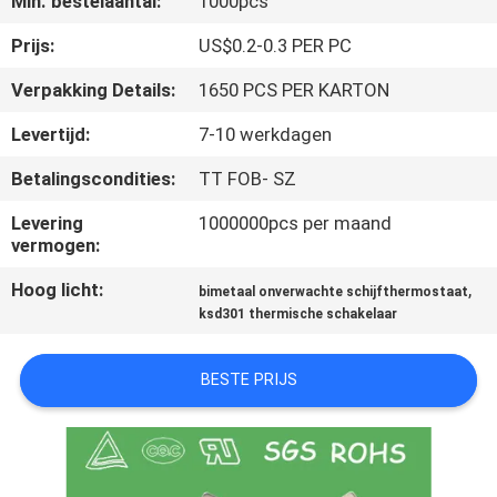
Min. bestelaantal:
1000pcs
KWALITEITSCONTROLE
Prijs:
US$0.2-0.3 PER PC
Verpakking Details:
1650 PCS PER KARTON
CONTACTEER
Levertijd:
7-10 werkdagen
ONS
Betalingscondities:
TT FOB- SZ
NIEUWS
Levering
1000000pcs per maand
vermogen:
Hoog licht:
,
ALLE
bimetaal onverwachte schijfthermostaat
ksd301 thermische schakelaar
GEVALLEN
BESTE PRIJS
SITEMAP
PRIVACY