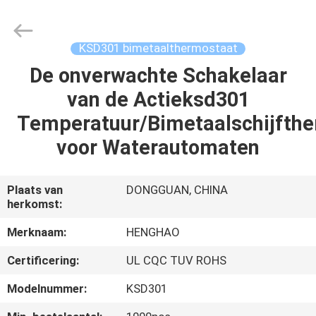
Heng
Hao
Electric
Co.,
Ltd.
KSD301 bimetaalthermostaat
All
Rights
Reserved.
De onverwachte Schakelaar
THUIS
van de Actieksd301
PRODUCTEN
Temperatuur/Bimetaalschijfth
voor Waterautomaten
VR-
SHOW
Plaats van
DONGGUAN, CHINA
herkomst:
OVER
Merknaam:
HENGHAO
ONS
Certificering:
UL CQC TUV ROHS
Modelnummer:
KSD301
FABRIEKSREIS