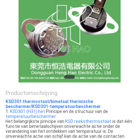
POLICY
Productomschrijving
KSD301 thermostaat
/
bimetaal thermische
beschermer
/
KSD301-temperatuurbeschermer
1.
KSD301 (H31) het
Principe en de structuur van de
temperatuurbeschermer
Het belangrijkste principe van
KSD reeksthermostaat
is dat één
functie van bimetaalschijven onverwachte actie onder de
verandering van het ontdekken van temperatuur is. De
onverwachte actie van schijf kan de actie van de contacten