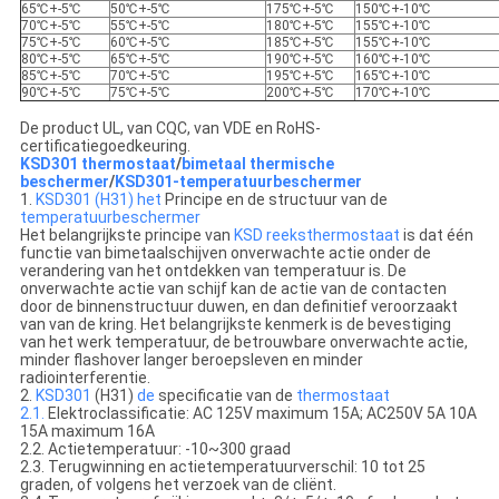
65℃+-5℃
50℃+-5℃
175℃+-5℃
150℃+-10℃
70℃+-5℃
55℃+-5℃
180℃+-5℃
155℃+-10℃
75℃+-5℃
60℃+-5℃
185℃+-5℃
155℃+-10℃
80℃+-5℃
65℃+-5℃
190℃+-5℃
160℃+-10℃
85℃+-5℃
70℃+-5℃
195℃+-5℃
165℃+-10℃
90℃+-5℃
75℃+-5℃
200℃+-5℃
170℃+-10℃
De product UL, van CQC, van VDE en RoHS-
certificatiegoedkeuring.
KSD301 thermostaat
/
bimetaal thermische
beschermer
/
KSD301-temperatuurbeschermer
1.
KSD301 (H31) het
Principe en de structuur van de
temperatuurbeschermer
Het belangrijkste principe van
KSD reeksthermostaat
is dat één
functie van bimetaalschijven onverwachte actie onder de
verandering van het ontdekken van temperatuur is. De
onverwachte actie van schijf kan de actie van de contacten
door de binnenstructuur duwen, en dan definitief veroorzaakt
van van de kring. Het belangrijkste kenmerk is de bevestiging
van het werk temperatuur, de betrouwbare onverwachte actie,
minder flashover langer beroepsleven en minder
radiointerferentie.
2.
KSD301
(H31)
de
specificatie van de
thermostaat
2.1.
Elektroclassificatie: AC 125V maximum 15A; AC250V 5A 10A
15A maximum 16A
2.2. Actietemperatuur: -10~300 graad
2.3. Terugwinning en actietemperatuurverschil: 10 tot 25
graden, of volgens het verzoek van de cliënt.