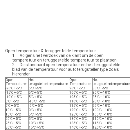
Open temperatuur & teruggestelde temperatuur
1. Volgens het verzoek van de klant om de open
temperatuur en teruggestelde temperatuur te plaatsen.
2. De standaard open temperatuur en het teruggestelde
blad van de temperatuur voor autoterugstellentype zoals
hieronder
Open
Het
Open
Het
Temperaturen.
terugstellentemperaturen.
Temperaturen.
terugstellentemperature
-20℃+-5℃
5℃+-5℃
95℃+-5℃
80℃+-5℃
-15℃+-5℃
5℃+-5℃
100℃+-5℃
80℃+-10℃
-10℃+-5℃
5℃+-5℃
105℃+-5℃
85℃+-10℃
0℃+-5℃
-10℃+-5℃
110℃+-5℃
90℃+-10℃
5℃+-5℃
-5℃+-5℃
115℃+-5℃
95℃+-10℃
10℃+-5℃
0℃+-5℃
120℃+-5℃
100℃+-10℃
15℃+-5℃
5℃+-5℃
125℃+-5℃
105℃+-10℃
20℃+-5℃
5℃+-5℃
130℃+-5℃
110℃+-10℃
25℃+-5℃
10℃+-5℃
135℃+-5℃
115℃+-10℃
30℃+-5℃
15℃+-5℃
140℃+-5℃
120℃+-10℃