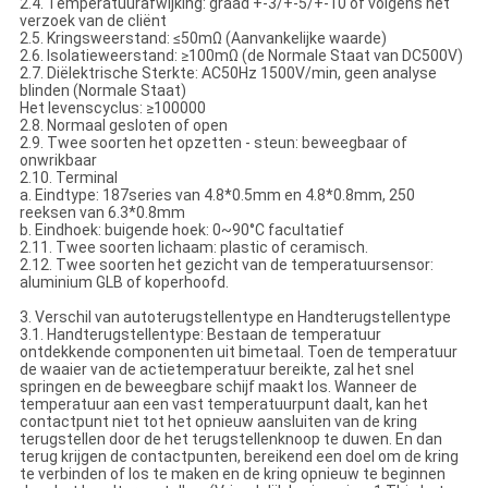
2.4. Temperatuurafwijking: graad +-3/+-5/+-10 of volgens het
verzoek van de cliënt
2.5. Kringsweerstand: ≤50mΩ (Aanvankelijke waarde)
2.6. Isolatieweerstand: ≥100mΩ (de Normale Staat van DC500V)
2.7. Diëlektrische Sterkte: AC50Hz 1500V/min, geen analyse
blinden (Normale Staat)
Het levenscyclus: ≥100000
2.8. Normaal gesloten of open
2.9. Twee soorten het opzetten - steun: beweegbaar of
onwrikbaar
2.10. Terminal
a. Eindtype: 187series van 4.8*0.5mm en 4.8*0.8mm, 250
reeksen van 6.3*0.8mm
b. Eindhoek: buigende hoek: 0~90°C facultatief
2.11. Twee soorten lichaam: plastic of ceramisch.
2.12. Twee soorten het gezicht van de temperatuursensor:
aluminium GLB of koperhoofd.
3. Verschil van autoterugstellentype en Handterugstellentype
3.1. Handterugstellentype: Bestaan de temperatuur
ontdekkende componenten uit bimetaal. Toen de temperatuur
de waaier van de actietemperatuur bereikte, zal het snel
springen en de beweegbare schijf maakt los. Wanneer de
temperatuur aan een vast temperatuurpunt daalt, kan het
contactpunt niet tot het opnieuw aansluiten van de kring
terugstellen door de het terugstellenknoop te duwen. En dan
terug krijgen de contactpunten, bereikend een doel om de kring
te verbinden of los te maken en de kring opnieuw te beginnen