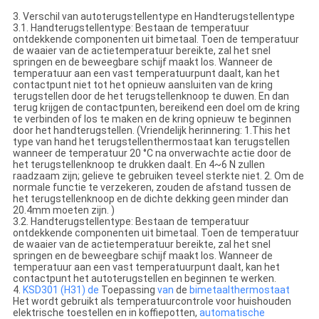
3. Verschil van autoterugstellentype en Handterugstellentype
3.1. Handterugstellentype: Bestaan de temperatuur
ontdekkende componenten uit bimetaal. Toen de temperatuur
de waaier van de actietemperatuur bereikte, zal het snel
springen en de beweegbare schijf maakt los. Wanneer de
temperatuur aan een vast temperatuurpunt daalt, kan het
contactpunt niet tot het opnieuw aansluiten van de kring
terugstellen door de het terugstellenknoop te duwen. En dan
terug krijgen de contactpunten, bereikend een doel om de kring
te verbinden of los te maken en de kring opnieuw te beginnen
door het handterugstellen. (Vriendelijk herinnering: 1.This het
type van hand het terugstellenthermostaat kan terugstellen
wanneer de temperatuur 20 °C na onverwachte actie door de
het terugstellenknoop te drukken daalt. En 4~6 N zullen
raadzaam zijn; gelieve te gebruiken teveel sterkte niet. 2. Om de
normale functie te verzekeren, zouden de afstand tussen de
het terugstellenknoop en de dichte dekking geen minder dan
20.4mm moeten zijn. )
3.2. Handterugstellentype: Bestaan de temperatuur
ontdekkende componenten uit bimetaal. Toen de temperatuur
de waaier van de actietemperatuur bereikte, zal het snel
springen en de beweegbare schijf maakt los. Wanneer de
temperatuur aan een vast temperatuurpunt daalt, kan het
contactpunt het autoterugstellen en beginnen te werken.
4.
KSD301 (H31) de
Toepassing
van
de
bimetaalthermostaat
Het wordt gebruikt als temperatuurcontrole voor huishouden
elektrische toestellen en in koffiepotten,
automatische