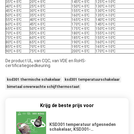
35℃+-5℃
20℃+-5℃
145℃+-5℃
125℃+-10℃
40℃+-5℃
25℃+-5℃
150℃+-5℃
130℃+-10℃
45℃+-5℃
30℃+-5℃
155℃+-5℃
130℃+-10℃
50℃+-5℃
35℃+-5℃
160℃+-5℃
135℃+-10℃
55℃+-5℃
40℃+-5℃
165℃+-5℃
140℃+-10℃
60℃+-5℃
45℃+-5℃
170℃+-5℃
145℃+-10℃
65℃+-5℃
50℃+-5℃
175℃+-5℃
150℃+-10℃
70℃+-5℃
55℃+-5℃
180℃+-5℃
155℃+-10℃
75℃+-5℃
60℃+-5℃
185℃+-5℃
155℃+-10℃
80℃+-5℃
65℃+-5℃
190℃+-5℃
160℃+-10℃
85℃+-5℃
70℃+-5℃
195℃+-5℃
165℃+-10℃
90℃+-5℃
75℃+-5℃
200℃+-5℃
170℃+-10℃
De product UL, van CQC, van VDE en RoHS-
certificatiegoedkeuring.
ksd301 thermische schakelaar
ksd301 temperatuurschakelaar
bimetaal onverwachte schijfthermostaat
Krijg de beste prijs voor
KSD301 temperatuur afgesneden
schakelaar, KSD301-