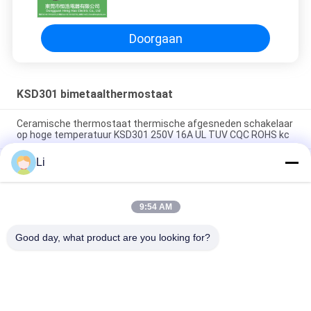
temperatuurschakelaar
Doorgaan
KSD301 bimetaalthermostaat
Ceramische thermostaat thermische afgesneden schakelaar
op hoge temperatuur KSD301 250V 16A UL TUV CQC ROHS kc
Li
De bimetaalthermostaten van de Schijf Onverwachte Actie,
lage temperatuur beperkten controleschakelaar H31 250V 10
13C
9:54 AM
Onverwachte Actietype KSD301 Bimetaalthermostaatac
125V 250V Geschatte Macht
Good day, what product are you looking for?
populaire categorieën
Alle
KSD 
KSD301 