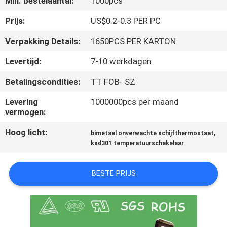
Min. bestelaantal:
1000pcs
KWALITEITSCONTROLE
Prijs:
US$0.2-0.3 PER PC
Verpakking Details:
1650PCS PER KARTON
CONTACTEER
Levertijd:
7-10 werkdagen
ONS
Betalingscondities:
TT FOB- SZ
NIEUWS
Levering
1000000pcs per maand
vermogen:
Hoog licht:
,
ALLE
bimetaal onverwachte schijfthermostaat
ksd301 temperatuurschakelaar
GEVALLEN
BESTE PRIJS
SITEMAP
PRIVACY