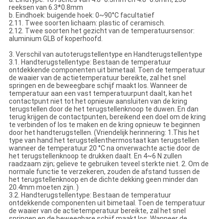
reeksen van 6.3*0.8mm
b. Eindhoek: buigende hoek: 0~90°C facultatief
2.11. Twee soorten lichaam: plastic of ceramisch.
2.12. Twee soorten het gezicht van de temperatuursensor:
aluminium GLB of koperhoofd.
3. Verschil van autoterugstellentype en Handterugstellentype
3.1. Handterugstellentype: Bestaan de temperatuur
ontdekkende componenten uit bimetaal. Toen de temperatuur
de waaier van de actietemperatuur bereikte, zal het snel
springen en de beweegbare schijf maakt los. Wanneer de
temperatuur aan een vast temperatuurpunt daalt, kan het
contactpunt niet tot het opnieuw aansluiten van de kring
terugstellen door de het terugstellenknoop te duwen. En dan
terug krijgen de contactpunten, bereikend een doel om de kring
te verbinden of los te maken en de kring opnieuw te beginnen
door het handterugstellen. (Vriendelijk herinnering: 1.This het
type van hand het terugstellenthermostaat kan terugstellen
wanneer de temperatuur 20 °C na onverwachte actie door de
het terugstellenknoop te drukken daalt. En 4~6 N zullen
raadzaam zijn; gelieve te gebruiken teveel sterkte niet. 2. Om de
normale functie te verzekeren, zouden de afstand tussen de
het terugstellenknoop en de dichte dekking geen minder dan
20.4mm moeten zijn. )
3.2. Handterugstellentype: Bestaan de temperatuur
ontdekkende componenten uit bimetaal. Toen de temperatuur
de waaier van de actietemperatuur bereikte, zal het snel
springen en de beweegbare schijf maakt los. Wanneer de