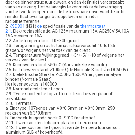
door de binnenstructuur duwen, en dan definitief veroorzaakt
van van de kring. Het belangrijkste kenmerk is de bevestiging
van het werk temperatuur, de betrouwbare onverwachte actie,
minder flashover langer beroepsleven en minder
radiointerferentie.
2.
KSD301
(H31)
de
specificatie van de
thermostaat
2.1.
Elektroclassificatie: AC 125V maximum 15A; AC250V 5A 10A
15A maximum 16A
2.2. Actietemperatuur: -10~300 graad
2.3. Terugwinning en actietemperatuurverschil: 10 tot 25
graden, of volgens het verzoek van de cliënt.
2.4. Temperatuurafwijking: graad +-3/+-5/+-10 of volgens het
verzoek van de cliënt
2.5. Kringsweerstand: ≤50mΩ (Aanvankelijke waarde)
2.6. Isolatieweerstand: ≥100mΩ (de Normale Staat van DC500V)
2.7. Diëlektrische Sterkte: AC50Hz 1500V/min, geen analyse
blinden (Normale Staat)
Het levenscyclus: ≥100000
2.8. Normaal gesloten of open
2.9. Twee soorten het opzetten - steun: beweegbaar of
onwrikbaar
2.10. Terminal
a. Eindtype: 187series van 4.8*0.5mm en 4.8*0.8mm, 250
reeksen van 6.3*0.8mm
b. Eindhoek: buigende hoek: 0~90°C facultatief
2.11. Twee soorten lichaam: plastic of ceramisch.
2.12. Twee soorten het gezicht van de temperatuursensor:
aluminium GLB of koperhoofd.