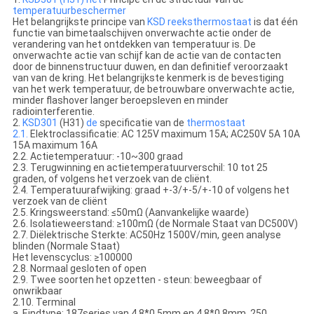
temperatuurbeschermer
Het belangrijkste principe van
KSD reeksthermostaat
is dat één
functie van bimetaalschijven onverwachte actie onder de
verandering van het ontdekken van temperatuur is. De
onverwachte actie van schijf kan de actie van de contacten
door de binnenstructuur duwen, en dan definitief veroorzaakt
van van de kring. Het belangrijkste kenmerk is de bevestiging
van het werk temperatuur, de betrouwbare onverwachte actie,
minder flashover langer beroepsleven en minder
radiointerferentie.
2.
KSD301
(H31)
de
specificatie van de
thermostaat
2.1.
Elektroclassificatie: AC 125V maximum 15A; AC250V 5A 10A
15A maximum 16A
2.2. Actietemperatuur: -10~300 graad
2.3. Terugwinning en actietemperatuurverschil: 10 tot 25
graden, of volgens het verzoek van de cliënt.
2.4. Temperatuurafwijking: graad +-3/+-5/+-10 of volgens het
verzoek van de cliënt
2.5. Kringsweerstand: ≤50mΩ (Aanvankelijke waarde)
2.6. Isolatieweerstand: ≥100mΩ (de Normale Staat van DC500V)
2.7. Diëlektrische Sterkte: AC50Hz 1500V/min, geen analyse
blinden (Normale Staat)
Het levenscyclus: ≥100000
2.8. Normaal gesloten of open
2.9. Twee soorten het opzetten - steun: beweegbaar of
onwrikbaar
2.10. Terminal
a. Eindtype: 187series van 4.8*0.5mm en 4.8*0.8mm, 250