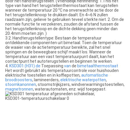
door het handterugstellen. (Vriendelijk herinnering: 1.This het
type van hand het terugstellenthermostaat kan terugstellen
wanneer de temperatuur 20 °C na onverwachte actie door de
het terugstellenknoop te drukken daalt. En 4~6 N zullen
raadzaam zijn; gelieve te gebruiken teveel sterkte niet. 2. Om de
normale functie te verzekeren, zouden de afstand tussen de
het terugstellenknoop en de dichte dekking geen minder dan
20.4mm moeten zijn. )
3.2. Handterugstellentype: Bestaan de temperatuur
ontdekkende componenten uit bimetaal. Toen de temperatuur
de waaier van de actietemperatuur bereikte, zal het snel
springen en de beweegbare schijf maakt los. Wanneer de
temperatuur aan een vast temperatuurpunt daalt, kan het
contactpunt het autoterugstellen en beginnen te werken.
4.
KSD301 (H31) de
Toepassing
van
de
bimetaalthermostaat
Het wordt gebruikt als temperatuurcontrole voor huishouden
elektrische toestellen en in koffiepotten,
automatische
broodroosters
, lamineerders,
elektrische waterpotten
,
stoomkanonnen
, stoomstrijkijzers, windverwarmingstoestellen,
magnetronnen
, waterautomaten, enz. wijd toegepast.