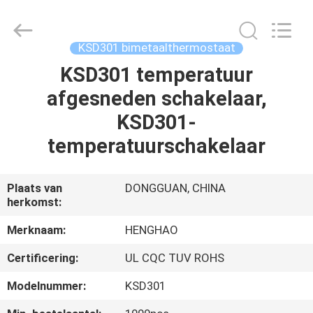
Heng
Hao
Electric
Co.,
Ltd.
KSD301 bimetaalthermostaat
All
Rights
Reserved.
KSD301 temperatuur
THUIS
afgesneden schakelaar,
PRODUCTEN
KSD301-
temperatuurschakelaar
VR-
SHOW
Plaats van
DONGGUAN, CHINA
herkomst:
OVER
Merknaam:
HENGHAO
ONS
Certificering:
UL CQC TUV ROHS
Modelnummer:
KSD301
FABRIEKSREIS