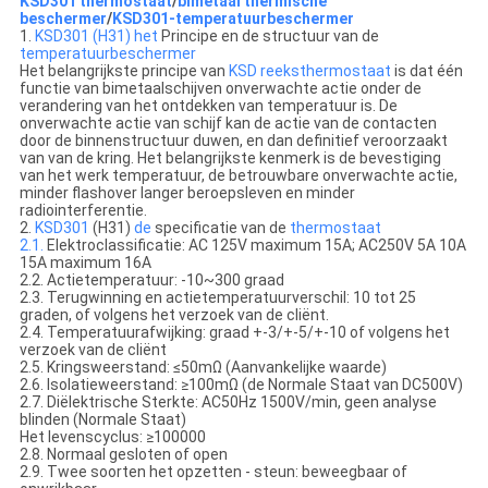
KSD301 thermostaat
/
bimetaal thermische
beschermer
/
KSD301-temperatuurbeschermer
1.
KSD301 (H31) het
Principe en de structuur van de
temperatuurbeschermer
Het belangrijkste principe van
KSD reeksthermostaat
is dat één
functie van bimetaalschijven onverwachte actie onder de
verandering van het ontdekken van temperatuur is. De
onverwachte actie van schijf kan de actie van de contacten
door de binnenstructuur duwen, en dan definitief veroorzaakt
van van de kring. Het belangrijkste kenmerk is de bevestiging
van het werk temperatuur, de betrouwbare onverwachte actie,
minder flashover langer beroepsleven en minder
radiointerferentie.
2.
KSD301
(H31)
de
specificatie van de
thermostaat
2.1.
Elektroclassificatie: AC 125V maximum 15A; AC250V 5A 10A
15A maximum 16A
2.2. Actietemperatuur: -10~300 graad
2.3. Terugwinning en actietemperatuurverschil: 10 tot 25
graden, of volgens het verzoek van de cliënt.
2.4. Temperatuurafwijking: graad +-3/+-5/+-10 of volgens het
verzoek van de cliënt
2.5. Kringsweerstand: ≤50mΩ (Aanvankelijke waarde)
2.6. Isolatieweerstand: ≥100mΩ (de Normale Staat van DC500V)
2.7. Diëlektrische Sterkte: AC50Hz 1500V/min, geen analyse
blinden (Normale Staat)
Het levenscyclus: ≥100000
2.8. Normaal gesloten of open
2.9. Twee soorten het opzetten - steun: beweegbaar of