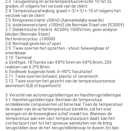
2.3. Terugwinning en actietemperatuurverschil: 10 tot 25
graden, of volgens het verzoek van de cliënt.
2.4. Temperatuurafwijking: graad +-3/+-5/+-10 of volgens het
verzoek van de cliënt
2.5. Kringsweerstand: ≤50mΩ (Aanvankelijke waarde)
2.6. Isolatieweerstand: ≥100mΩ (de Normale Staat van DC500V)
2.7. Diëlektrische Sterkte: AC50Hz 1500V/min, geen analyse
blinden (Normale Staat)
Het levenscyclus: ≥100000
2.8. Normaal gesloten of open
2.9. Twee soorten het opzetten - steun: beweegbaar of
onwrikbaar
2.10. Terminal
a. Eindtype: 187series van 4.8*0.5mm en 4.8*0.8mm, 250
reeksen van 6.3*0.8mm
b. Eindhoek: buigende hoek: 0~90°C facultatief
2.11. Twee soorten lichaam: plastic of ceramisch.
2.12. Twee soorten het gezicht van de temperatuursensor:
aluminium GLB of koperhoofd.
3. Verschil van autoterugstellentype en Handterugstellentype
3.1. Handterugstellentype: Bestaan de temperatuur
ontdekkende componenten uit bimetaal. Toen de temperatuur
de waaier van de actietemperatuur bereikte, zal het snel
springen en de beweegbare schijf maakt los. Wanneer de
temperatuur aan een vast temperatuurpunt daalt, kan het
contactpunt niet tot het opnieuw aansluiten van de kring
terugstellen door de het terugstellenknoop te duwen. En dan