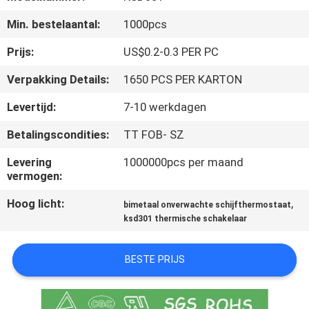
Min. bestelaantal:
1000pcs
KWALITEITSCONTROLE
Prijs:
US$0.2-0.3 PER PC
CONTACTEER
Verpakking Details:
1650 PCS PER KARTON
ONS
Levertijd:
7-10 werkdagen
Betalingscondities:
TT FOB- SZ
NIEUWS
Levering
1000000pcs per maand
vermogen:
ALLE
Hoog licht:
,
GEVALLEN
bimetaal onverwachte schijfthermostaat
ksd301 thermische schakelaar
SITEMAP
BESTE PRIJS
PRIVACY