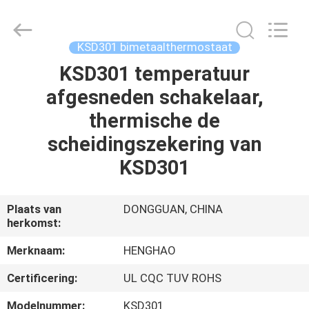
Heng
Hao
Electric
Co.,
Ltd.
KSD301 bimetaalthermostaat
All
Rights
Reserved.
KSD301 temperatuur
THUIS
afgesneden schakelaar,
PRODUCTEN
thermische de
scheidingszekering van
VR-
KSD301
SHOW
Plaats van
DONGGUAN, CHINA
herkomst:
OVER
ONS
Merknaam:
HENGHAO
Certificering:
UL CQC TUV ROHS
FABRIEKSREIS
Modelnummer:
KSD301