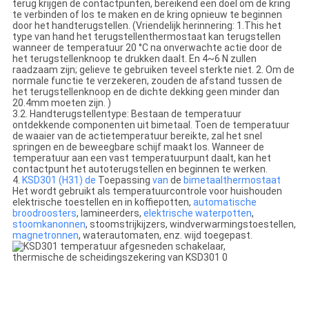
terug krijgen de contactpunten, bereikend een doel om de kring
te verbinden of los te maken en de kring opnieuw te beginnen
door het handterugstellen. (Vriendelijk herinnering: 1.This het
type van hand het terugstellenthermostaat kan terugstellen
wanneer de temperatuur 20 °C na onverwachte actie door de
het terugstellenknoop te drukken daalt. En 4~6 N zullen
raadzaam zijn; gelieve te gebruiken teveel sterkte niet. 2. Om de
normale functie te verzekeren, zouden de afstand tussen de
het terugstellenknoop en de dichte dekking geen minder dan
20.4mm moeten zijn. )
3.2. Handterugstellentype: Bestaan de temperatuur
ontdekkende componenten uit bimetaal. Toen de temperatuur
de waaier van de actietemperatuur bereikte, zal het snel
springen en de beweegbare schijf maakt los. Wanneer de
temperatuur aan een vast temperatuurpunt daalt, kan het
contactpunt het autoterugstellen en beginnen te werken.
4.
KSD301 (H31) de
Toepassing
van
de
bimetaalthermostaat
Het wordt gebruikt als temperatuurcontrole voor huishouden
elektrische toestellen en in koffiepotten,
automatische
broodroosters
, lamineerders,
elektrische waterpotten
,
stoomkanonnen
, stoomstrijkijzers, windverwarmingstoestellen,
magnetronnen
, waterautomaten, enz. wijd toegepast.