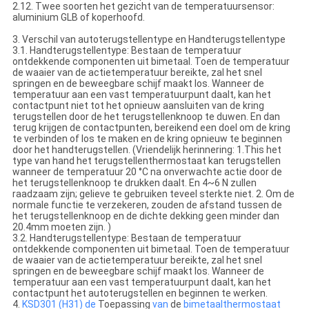
2.12. Twee soorten het gezicht van de temperatuursensor:
aluminium GLB of koperhoofd.
3. Verschil van autoterugstellentype en Handterugstellentype
3.1. Handterugstellentype: Bestaan de temperatuur
ontdekkende componenten uit bimetaal. Toen de temperatuur
de waaier van de actietemperatuur bereikte, zal het snel
springen en de beweegbare schijf maakt los. Wanneer de
temperatuur aan een vast temperatuurpunt daalt, kan het
contactpunt niet tot het opnieuw aansluiten van de kring
terugstellen door de het terugstellenknoop te duwen. En dan
terug krijgen de contactpunten, bereikend een doel om de kring
te verbinden of los te maken en de kring opnieuw te beginnen
door het handterugstellen. (Vriendelijk herinnering: 1.This het
type van hand het terugstellenthermostaat kan terugstellen
wanneer de temperatuur 20 °C na onverwachte actie door de
het terugstellenknoop te drukken daalt. En 4~6 N zullen
raadzaam zijn; gelieve te gebruiken teveel sterkte niet. 2. Om de
normale functie te verzekeren, zouden de afstand tussen de
het terugstellenknoop en de dichte dekking geen minder dan
20.4mm moeten zijn. )
3.2. Handterugstellentype: Bestaan de temperatuur
ontdekkende componenten uit bimetaal. Toen de temperatuur
de waaier van de actietemperatuur bereikte, zal het snel
springen en de beweegbare schijf maakt los. Wanneer de
temperatuur aan een vast temperatuurpunt daalt, kan het
contactpunt het autoterugstellen en beginnen te werken.
4.
KSD301 (H31) de
Toepassing
van
de
bimetaalthermostaat