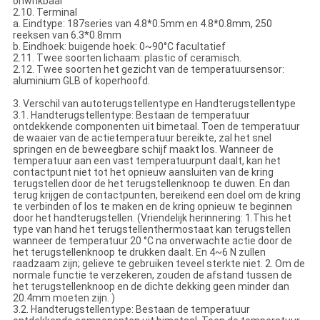
onwrikbaar
2.10. Terminal
a. Eindtype: 187series van 4.8*0.5mm en 4.8*0.8mm, 250
reeksen van 6.3*0.8mm
b. Eindhoek: buigende hoek: 0~90°C facultatief
2.11. Twee soorten lichaam: plastic of ceramisch.
2.12. Twee soorten het gezicht van de temperatuursensor:
aluminium GLB of koperhoofd.
3. Verschil van autoterugstellentype en Handterugstellentype
3.1. Handterugstellentype: Bestaan de temperatuur
ontdekkende componenten uit bimetaal. Toen de temperatuur
de waaier van de actietemperatuur bereikte, zal het snel
springen en de beweegbare schijf maakt los. Wanneer de
temperatuur aan een vast temperatuurpunt daalt, kan het
contactpunt niet tot het opnieuw aansluiten van de kring
terugstellen door de het terugstellenknoop te duwen. En dan
terug krijgen de contactpunten, bereikend een doel om de kring
te verbinden of los te maken en de kring opnieuw te beginnen
door het handterugstellen. (Vriendelijk herinnering: 1.This het
type van hand het terugstellenthermostaat kan terugstellen
wanneer de temperatuur 20 °C na onverwachte actie door de
het terugstellenknoop te drukken daalt. En 4~6 N zullen
raadzaam zijn; gelieve te gebruiken teveel sterkte niet. 2. Om de
normale functie te verzekeren, zouden de afstand tussen de
het terugstellenknoop en de dichte dekking geen minder dan
20.4mm moeten zijn. )
3.2. Handterugstellentype: Bestaan de temperatuur