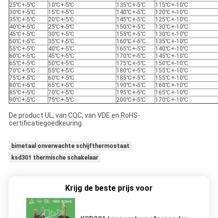
25℃+-5℃
10℃+-5℃
135℃+-5℃
115℃+-10℃
30℃+-5℃
15℃+-5℃
140℃+-5℃
120℃+-10℃
35℃+-5℃
20℃+-5℃
145℃+-5℃
125℃+-10℃
40℃+-5℃
25℃+-5℃
150℃+-5℃
130℃+-10℃
45℃+-5℃
30℃+-5℃
155℃+-5℃
130℃+-10℃
50℃+-5℃
35℃+-5℃
160℃+-5℃
135℃+-10℃
55℃+-5℃
40℃+-5℃
165℃+-5℃
140℃+-10℃
60℃+-5℃
45℃+-5℃
170℃+-5℃
145℃+-10℃
65℃+-5℃
50℃+-5℃
175℃+-5℃
150℃+-10℃
70℃+-5℃
55℃+-5℃
180℃+-5℃
155℃+-10℃
75℃+-5℃
60℃+-5℃
185℃+-5℃
155℃+-10℃
80℃+-5℃
65℃+-5℃
190℃+-5℃
160℃+-10℃
85℃+-5℃
70℃+-5℃
195℃+-5℃
165℃+-10℃
90℃+-5℃
75℃+-5℃
200℃+-5℃
170℃+-10℃
De product UL, van CQC, van VDE en RoHS-
certificatiegoedkeuring.
bimetaal onverwachte schijfthermostaat
ksd301 thermische schakelaar
Krijg de beste prijs voor