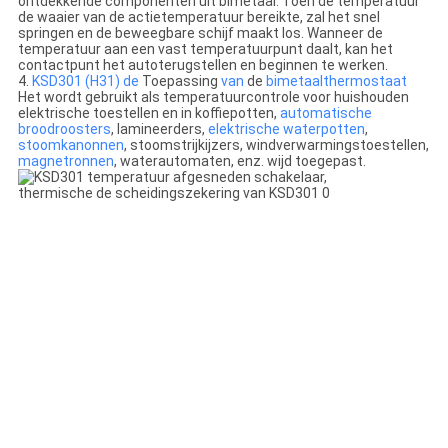
ontdekkende componenten uit bimetaal. Toen de temperatuur
de waaier van de actietemperatuur bereikte, zal het snel
springen en de beweegbare schijf maakt los. Wanneer de
temperatuur aan een vast temperatuurpunt daalt, kan het
contactpunt het autoterugstellen en beginnen te werken.
4.
KSD301 (H31) de
Toepassing
van
de
bimetaalthermostaat
Het wordt gebruikt als temperatuurcontrole voor huishouden
elektrische toestellen en in koffiepotten,
automatische
broodroosters
, lamineerders,
elektrische waterpotten
,
stoomkanonnen
, stoomstrijkijzers, windverwarmingstoestellen,
magnetronnen
, waterautomaten, enz. wijd toegepast.