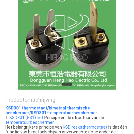
POLICY
Productomschrijving
KSD301 thermostaat
/
bimetaal thermische
beschermer
/
KSD301-temperatuurbeschermer
1.
KSD301 (H31) het
Principe en de structuur van de
temperatuurbeschermer
Het belangrijkste principe van
KSD reeksthermostaat
is dat één
functie van bimetaalschijven onverwachte actie onder de