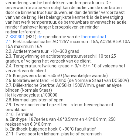
verandering van het ontdekken van temperatuur is. De
onverwachte actie van schijf kan de actie van de contacten
door de binnenstructuur duwen, en dan definitief veroorzaakt
van van de kring. Het belangrijkste kenmerk is de bevestiging
van het werk temperatuur, de betrouwbare onverwachte actie,
minder flashover langer beroepsleven en minder
radiointerferentie.
2.
KSD301
(H31)
de
specificatie van de
thermostaat
2.1.
Elektroclassificatie: AC 125V maximum 15A; AC250V 5A 10A
15A maximum 16A
2.2. Actietemperatuur: -10~300 graad
2.3. Terugwinning en actietemperatuurverschil: 10 tot 25
graden, of volgens het verzoek van de cliënt.
2.4. Temperatuurafwijking: graad +-3/+-5/+-10 of volgens het
verzoek van de cliënt
2.5. Kringsweerstand: ≤50mΩ (Aanvankelijke waarde)
2.6. Isolatieweerstand: ≥100mΩ (de Normale Staat van DC500V)
2.7. Diëlektrische Sterkte: AC50Hz 1500V/min, geen analyse
blinden (Normale Staat)
Het levenscyclus: ≥100000
2.8. Normaal gesloten of open
2.9. Twee soorten het opzetten - steun: beweegbaar of
onwrikbaar
2.10. Terminal
a. Eindtype: 187series van 4.8*0.5mm en 4.8*0.8mm, 250
reeksen van 6.3*0.8mm
b. Eindhoek: buigende hoek: 0~90°C facultatief
2.11. Twee soorten lichaam: plastic of ceramisch.