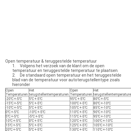
Open temperatuur & teruggestelde temperatuur
1. Volgens het verzoek van de klant om de open
temperatuur en teruggestelde temperatuur te plaatsen.
2. De standaard open temperatuur en het teruggestelde
blad van de temperatuur voor autoterugstellentype zoals
hieronder
Open
Het
Open
Het
Temperaturen.
terugstellentemperaturen.
Temperaturen.
terugstellentemperature
-20℃+-5℃
5℃+-5℃
95℃+-5℃
80℃+-5℃
-15℃+-5℃
5℃+-5℃
100℃+-5℃
80℃+-10℃
-10℃+-5℃
5℃+-5℃
105℃+-5℃
85℃+-10℃
0℃+-5℃
-10℃+-5℃
110℃+-5℃
90℃+-10℃
5℃+-5℃
-5℃+-5℃
115℃+-5℃
95℃+-10℃
10℃+-5℃
0℃+-5℃
120℃+-5℃
100℃+-10℃
15℃+-5℃
5℃+-5℃
125℃+-5℃
105℃+-10℃
20℃+-5℃
5℃+-5℃
130℃+-5℃
110℃+-10℃