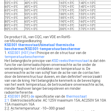
55℃+-5℃
40℃+-5℃
165℃+-5℃
140℃+-10℃
60℃+-5℃
45℃+-5℃
170℃+-5℃
145℃+-10℃
65℃+-5℃
50℃+-5℃
175℃+-5℃
150℃+-10℃
70℃+-5℃
55℃+-5℃
180℃+-5℃
155℃+-10℃
75℃+-5℃
60℃+-5℃
185℃+-5℃
155℃+-10℃
80℃+-5℃
65℃+-5℃
190℃+-5℃
160℃+-10℃
85℃+-5℃
70℃+-5℃
195℃+-5℃
165℃+-10℃
90℃+-5℃
75℃+-5℃
200℃+-5℃
170℃+-10℃
De product UL, van CQC, van VDE en RoHS-
certificatiegoedkeuring.
KSD301 thermostaat
/
bimetaal thermische
beschermer
/
KSD301-temperatuurbeschermer
1.
KSD301 (H31) het
Principe en de structuur van de
temperatuurbeschermer
Het belangrijkste principe van
KSD reeksthermostaat
is dat één
functie van bimetaalschijven onverwachte actie onder de
verandering van het ontdekken van temperatuur is. De
onverwachte actie van schijf kan de actie van de contacten
door de binnenstructuur duwen, en dan definitief veroorzaakt
van van de kring. Het belangrijkste kenmerk is de bevestiging
van het werk temperatuur, de betrouwbare onverwachte actie,
minder flashover langer beroepsleven en minder
radiointerferentie.
2.
KSD301
(H31)
de
specificatie van de
thermostaat
2.1.
Elektroclassificatie: AC 125V maximum 15A; AC250V 5A 10A
15A maximum 16A
2.2. Actietemperatuur: -10~300 graad