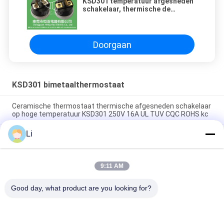
KSD301 temperatuur afgesneden
schakelaar, thermische de
scheidingszekering van KSD301
Doorgaan
KSD301 bimetaalthermostaat
Ceramische thermostaat thermische afgesneden schakelaar
op hoge temperatuur KSD301 250V 16A UL TUV CQC ROHS kc
Li
De bimetaalthermostaten van de Schijf Onverwachte Actie,
lage temperatuur beperkten controleschakelaar H31 250V 10
13C
9:11 AM
Onverwachte Actietype KSD301 Bimetaalthermostaatac
125V 250V Geschatte Macht
Good day, what product are you looking for?
populaire categorieën
Alle